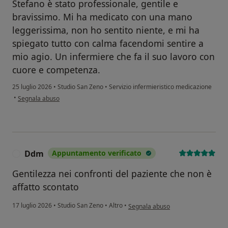
Stefano è stato professionale, gentile e
bravissimo. Mi ha medicato con una mano
leggerissima, non ho sentito niente, e mi ha
spiegato tutto con calma facendomi sentire a
mio agio. Un infermiere che fa il suo lavoro con
cuore e competenza.
25 luglio 2026
•
Studio San Zeno
•
Servizio infermieristico medicazione
secondo l'opinione dell'utente Issam
•
Segnala abuso
Ddm
Appuntamento verificato
D
Gentilezza nei confronti del paziente che non è
affatto scontato
secondo l'opinione dell'utente Ddm
17 luglio 2026
•
Studio San Zeno
•
Altro
•
Segnala abuso