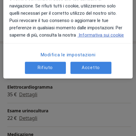
Aree di competenza principali:
navigazione. Se rifiuti tutti i cookie, utilizzeremo solo
Infermieristica
quelli necessari per il corretto utilizzo del nostro sito.
Puoi revocare il tuo consenso o aggiornare le tue
preferenze in qualsiasi momento dalle impostazioni. Per
Mostra dettagli
sull'esperienza
saperne di più, consulta la nostra
Informativa sui cookie
Prestazioni e prezzi
Modifica le impostazioni
Attività di consulenza
Rifiuto
Accetto
Prestazione gratuita
Dettagli
Elettrocardiogramma
35 €
Dettagli
Esame urinocultura
22 €
Dettagli
Medicazione