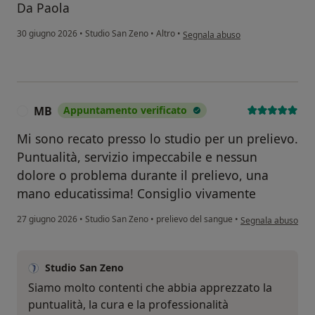
Da Paola
secondo l'opinione dell'utente Pao
30 giugno 2026
•
Studio San Zeno
•
Altro
•
Segnala abuso
MB
Appuntamento verificato
M
Mi sono recato presso lo studio per un prelievo.
Puntualità, servizio impeccabile e nessun
dolore o problema durante il prelievo, una
mano educatissima! Consiglio vivamente
secondo l'opinione
27 giugno 2026
•
Studio San Zeno
•
prelievo del sangue
•
Segnala abuso
Studio San Zeno
Siamo molto contenti che abbia apprezzato la
puntualità, la cura e la professionalità