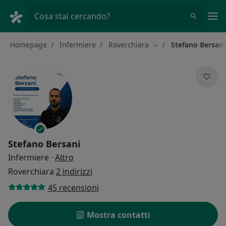
Men
Cosa stai cercando?
Homepage
Infermiere
Roverchiara
Stefano Bersani
Cambia città
Stefano Bersani
sulle specializzazioni
Infermiere
·
Altro
Roverchiara
2 indirizzi
45 recensioni
Mostra contatti