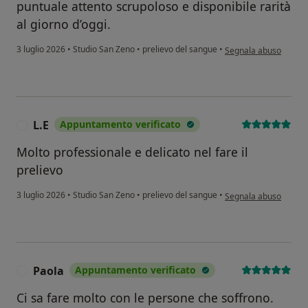
puntuale attento scrupoloso e disponibile rarità
al giorno d’oggi.
secondo l'opinione del
3 luglio 2026
•
Studio San Zeno
•
prelievo del sangue
•
Segnala abuso
L.E
Appuntamento verificato
L
Molto professionale e delicato nel fare il
prelievo
secondo l'opinione del
3 luglio 2026
•
Studio San Zeno
•
prelievo del sangue
•
Segnala abuso
Paola
Appuntamento verificato
P
Ci sa fare molto con le persone che soffrono.