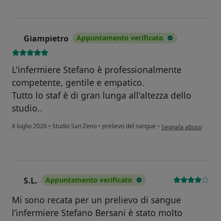
Giampietro
Appuntamento verificato
G
L'infermiere Stefano è professionalmente
competente, gentile e empatico.
Tutto lo staf è di gran lunga all'altezza dello
studio..
secondo l'opinione de
8 luglio 2026
•
Studio San Zeno
•
prelievo del sangue
•
Segnala abuso
S.L.
Appuntamento verificato
S
Mi sono recata per un prelievo di sangue
l’infermiere Stefano Bersani è stato molto