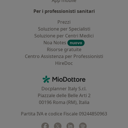
App mobile
Per i professionisti sanitari
Prezzi
Soluzione per Specialisti
Soluzione per Centri Medici
Noa Notes
nuovo
Risorse gratuite
Centro Assistenza per Professionisti
HireDoc
Contatti
MioDottore - Homepage
Docplanner Italy S.r.l.
Piazzale delle Belle Arti 2
00196 Roma (RM), Italia
Partita IVA e codice Fiscale 09244850963
Facebook
si apre in una nuova scheda
Twitter
si apre in una nuova scheda
Linkedin
si apre in una nuova sc
Spotify
si apre in una nuo