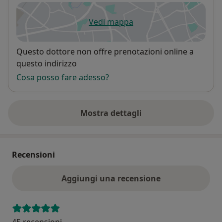
Vedi mappa
si apre in una nuova scheda
Disponibilità
Questo dottore non offre prenotazioni online a
questo indirizzo
Cosa posso fare adesso?
Mostra dettagli
sull'indirizzo
Recensioni
Aggiungi una recensione
45 recensioni