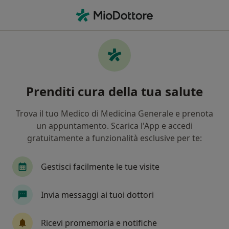
Men
Epicondilite • Roverchiara, VR
Filters
• 1
Mappa
Specialisti in trattamento Epicondilite a
Prenditi cura della tua salute
Roverchiara
In che modo ordiniamo i risultati
Trova il tuo Medico di Medicina Generale e prenota
un appuntamento. Scarica l'App e accedi
gratuitamente a funzionalità esclusive per te:
Che specializzazione stai cercando?
Fisioterapista
Medico dello sport
Psicolo
Gestisci facilmente le tue visite
Invia messaggi ai tuoi dottori
Ricevi promemoria e notifiche