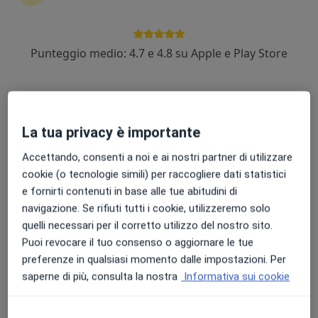
Punteggio medio: 4.7 e 4.8 su Apple e Play Store
Dr. Francesco Bordin
Medico dello sport
123 recensioni
La tua privacy è importante
Indirizzo
Online
Accettando, consenti a noi e ai nostri partner di utilizzare
cookie (o tecnologie simili) per raccogliere dati statistici
Via Roma 69, Roverchiara
•
Mappa
e fornirti contenuti in base alle tue abitudini di
Studio San Zeno
navigazione. Se rifiuti tutti i cookie, utilizzeremo solo
Certificato medico sportivo agonistico
65 €
quelli necessari per il corretto utilizzo del nostro sito.
Questo dottore non ha ancora attivato le prenotazioni online presso questo indirizzo.
Puoi revocare il tuo consenso o aggiornare le tue
preferenze in qualsiasi momento dalle impostazioni. Per
Chiedi di attivare le prenotazioni online
saperne di più, consulta la nostra
Informativa sui cookie