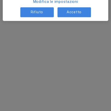
Modifica le impostazioni
Rifiuto
Accetto
Dott. Mattia Bersani
Fisioterapista
187 recensioni
Via Roma 69, Roverchiara
•
Mappa
Studio San Zeno
Fisiokinesiterapia
45 €
Questo dottore non ha ancora attivato le prenotazioni online presso questo indirizzo.
Chiedi di attivare le prenotazioni online