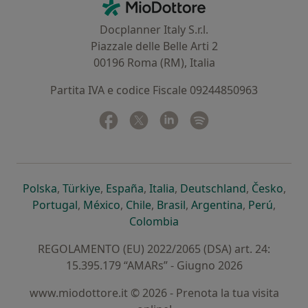
MioDottore - Homepage
Docplanner Italy S.r.l.
Piazzale delle Belle Arti 2
00196 Roma (RM), Italia
Partita IVA e codice Fiscale 09244850963
Facebook
si apre in una nuova scheda
Twitter
si apre in una nuova scheda
Linkedin
si apre in una nuova sc
Spotify
si apre in una nuo
si apre in una nuova scheda
si apre in una nuova scheda
si apre in una nuova scheda
si apre in una nuova sche
si apre in 
si a
Polska
,
Türkiye
,
España
,
Italia
,
Deutschland
,
Česko
,
si apre in una nuova scheda
si apre in una nuova scheda
si apre in una nuova scheda
si apre in una nuova s
si apre in u
si apr
Portugal
,
México
,
Chile
,
Brasil
,
Argentina
,
Perú
,
si apre in una nuova sch
Colombia
REGOLAMENTO (EU) 2022/2065 (DSA) art. 24:
15.395.179 “AMARs” - Giugno 2026
www.miodottore.it © 2026 - Prenota la tua visita