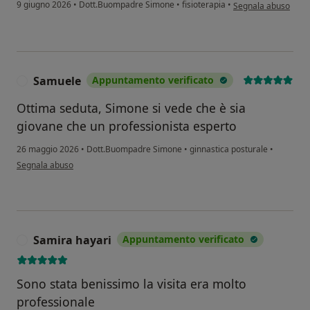
secondo l'opinione d
9 giugno 2026
•
Dott.Buompadre Simone
•
fisioterapia
•
Segnala abuso
Samuele
Appuntamento verificato
S
Ottima seduta, Simone si vede che è sia
giovane che un professionista esperto
26 maggio 2026
•
Dott.Buompadre Simone
•
ginnastica posturale
•
secondo l'opinione dell'utente Samuele
Segnala abuso
Samira hayari
Appuntamento verificato
S
Sono stata benissimo la visita era molto
professionale