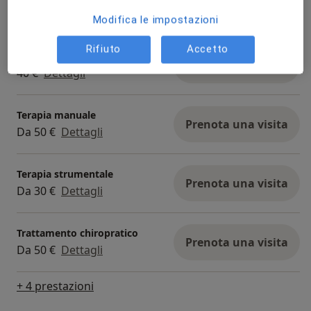
Prenota una visita
Da 50 €
Dettagli
Modifica le impostazioni
Rifiuto
Accetto
Ginnastica posturale
Prenota una visita
40 €
Dettagli
Terapia manuale
Prenota una visita
Da 50 €
Dettagli
Terapia strumentale
Prenota una visita
Da 30 €
Dettagli
Trattamento chiropratico
Prenota una visita
Da 50 €
Dettagli
+ 4 prestazioni