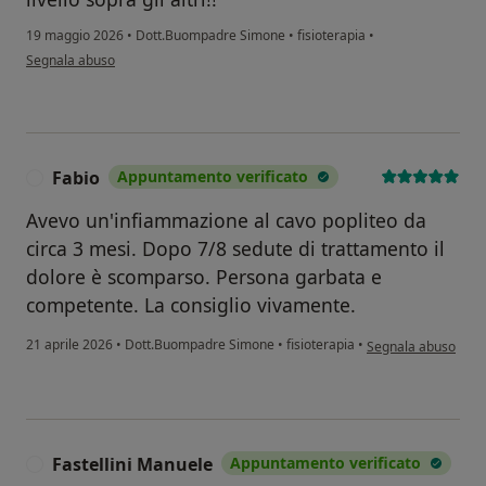
19 maggio 2026
•
Dott.Buompadre Simone
•
fisioterapia
•
secondo l'opinione dell'utente Nicola
Segnala abuso
Fabio
Appuntamento verificato
F
Avevo un'infiammazione al cavo popliteo da
circa 3 mesi. Dopo 7/8 sedute di trattamento il
dolore è scomparso. Persona garbata e
competente. La consiglio vivamente.
secondo l'opinione d
21 aprile 2026
•
Dott.Buompadre Simone
•
fisioterapia
•
Segnala abuso
Fastellini Manuele
Appuntamento verificato
F