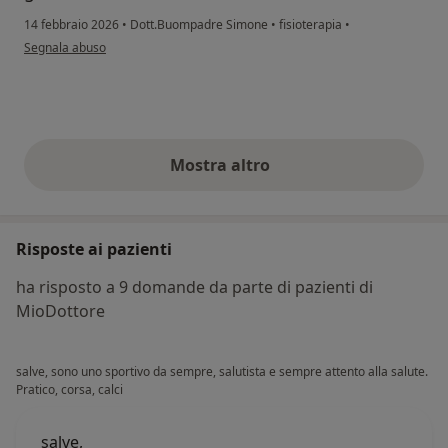
14 febbraio 2026
•
Dott.Buompadre Simone
•
fisioterapia
•
secondo l'opinione dell'utente Fm
Segnala abuso
Mostra altro
opinioni di cui sopra
Risposte ai pazienti
ha risposto a 9 domande da parte di pazienti di
MioDottore
salve, sono uno sportivo da sempre, salutista e sempre attento alla salute.
Pratico, corsa, calci
salve,