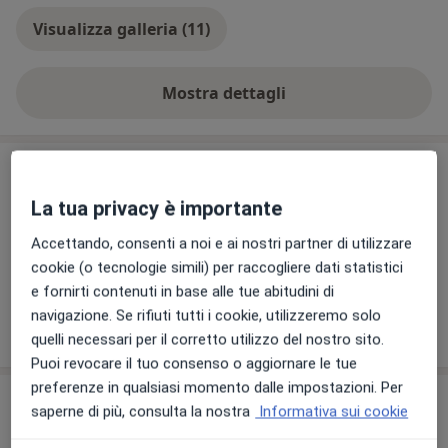
Visualizza galleria (11)
Mostra dettagli
sull'esperienza
Comunicazioni importanti
Dr. Simone Buompadre
La tua privacy è importante
Via Padre Ulisse Cascianelli 8, Perugia 06081
Accettando, consenti a noi e ai nostri partner di utilizzare
Prenotazione, in questa sede, solo previo
cookie (o tecnologie simili) per raccogliere dati statistici
contatto telefonico diretto o con il centro.
e fornirti contenuti in base alle tue abitudini di
navigazione. Se rifiuti tutti i cookie, utilizzeremo solo
19/07/2024
quelli necessari per il corretto utilizzo del nostro sito.
Puoi revocare il tuo consenso o aggiornare le tue
preferenze in qualsiasi momento dalle impostazioni. Per
Prestazioni e prezzi
saperne di più, consulta la nostra
Informativa sui cookie
Fisioterapia