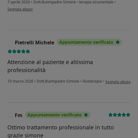
7 aprile 2026
•
Dott.Buompadre Simone
•
terapia strumentale
•
secondo l'opinione dell'utente Angelo B.
Segnala abuso
Pietrelli Michele
Appuntamento verificato
P
Attenzione al paziente e altissima
professionalità
secondo l'opinione 
10 marzo 2026
•
Dott.Buompadre Simone
•
fisioterapia
•
Segnala abuso
Fm
Appuntamento verificato
F
Ottimo trattamento professionale in tutto
grazie simone