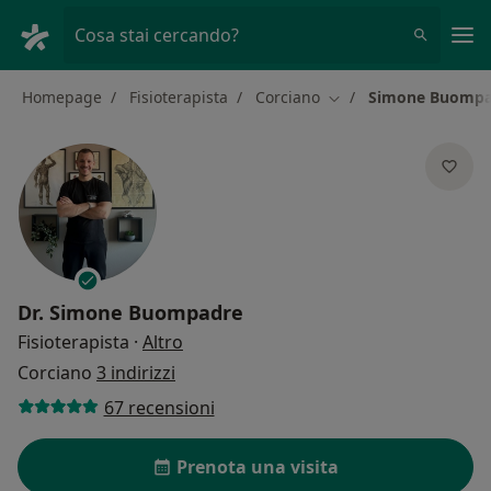
Men
Cosa stai cercando?
Homepage
Fisioterapista
Corciano
Simone Buompa
Cambia città
Dr.
Simone Buompadre
sulle specializzazioni
Fisioterapista
·
Altro
Corciano
3 indirizzi
67 recensioni
Prenota una visita