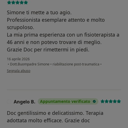
Simone ti mette a tuo agio.
Professionista esemplare attento e molto
scrupoloso.
La mia prima esperienza con un fisioterapista a
46 anni e non potevo trovare di meglio.
Grazie Doc per rimettermi in piedi.
16 aprile 2026
•
Dott.Buompadre Simone
•
riabilitazione post-traumatica
•
secondo l'opinione dell'utente Fastellini Manuele
Segnala abuso
Angelo B.
Appuntamento verificato
A
Doc gentilissimo e delicatissimo. Terapia
adottata molto efficace. Grazie doc