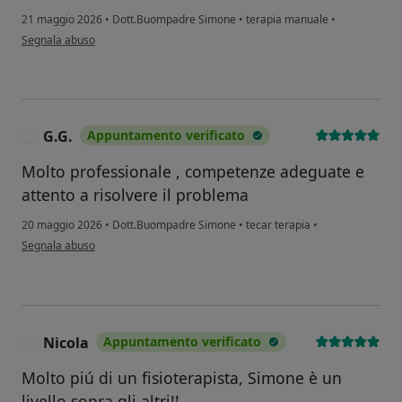
21 maggio 2026
•
Dott.Buompadre Simone
•
terapia manuale
•
secondo l'opinione dell'utente Samira hayari
Segnala abuso
G.G.
Appuntamento verificato
G
Molto professionale , competenze adeguate e
attento a risolvere il problema
20 maggio 2026
•
Dott.Buompadre Simone
•
tecar terapia
•
secondo l'opinione dell'utente G.G.
Segnala abuso
Nicola
Appuntamento verificato
N
Molto piú di un fisioterapista, Simone è un
livello sopra gli altri!!