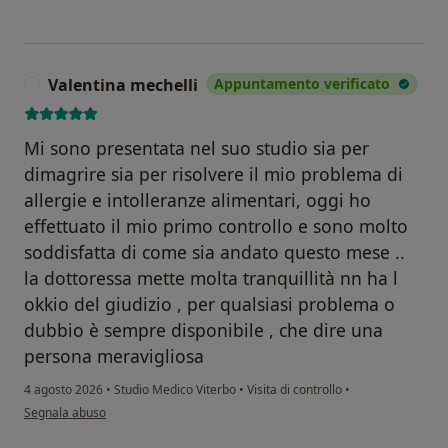
Valentina mechelli
Appuntamento verificato
V
Mi sono presentata nel suo studio sia per
dimagrire sia per risolvere il mio problema di
allergie e intolleranze alimentari, oggi ho
effettuato il mio primo controllo e sono molto
soddisfatta di come sia andato questo mese ..
la dottoressa mette molta tranquillità nn ha l
okkio del giudizio , per qualsiasi problema o
dubbio è sempre disponibile , che dire una
persona meravigliosa
4 agosto 2026
•
Studio Medico Viterbo
•
Visita di controllo
•
secondo l'opinione dell'utente Valentina mechelli
Segnala abuso