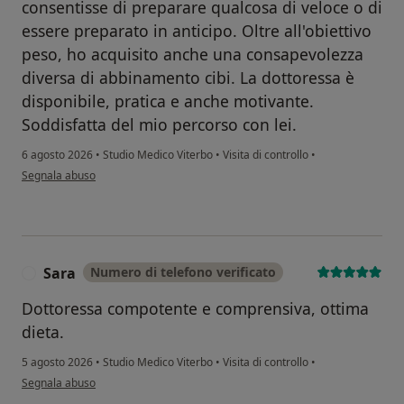
consentisse di preparare qualcosa di veloce o di
essere preparato in anticipo. Oltre all'obiettivo
peso, ho acquisito anche una consapevolezza
diversa di abbinamento cibi. La dottoressa è
disponibile, pratica e anche motivante.
Soddisfatta del mio percorso con lei.
6 agosto 2026
•
Studio Medico Viterbo
•
Visita di controllo
•
secondo l'opinione dell'utente Monica
Segnala abuso
Sara
Numero di telefono verificato
S
Dottoressa compotente e comprensiva, ottima
dieta.
5 agosto 2026
•
Studio Medico Viterbo
•
Visita di controllo
•
secondo l'opinione dell'utente Sara
Segnala abuso