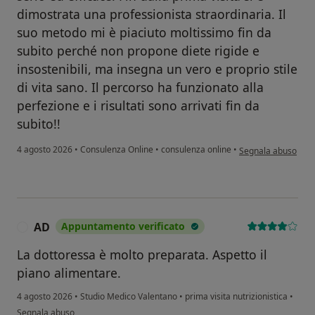
dimostrata una professionista straordinaria. Il
suo metodo mi è piaciuto moltissimo fin da
subito perché non propone diete rigide e
insostenibili, ma insegna un vero e proprio stile
di vita sano. Il percorso ha funzionato alla
perfezione e i risultati sono arrivati fin da
subito!!
secondo l'opinione d
4 agosto 2026
•
Consulenza Online
•
consulenza online
•
Segnala abuso
AD
Appuntamento verificato
A
La dottoressa è molto preparata. Aspetto il
piano alimentare.
4 agosto 2026
•
Studio Medico Valentano
•
prima visita nutrizionistica
•
secondo l'opinione dell'utente AD
Segnala abuso