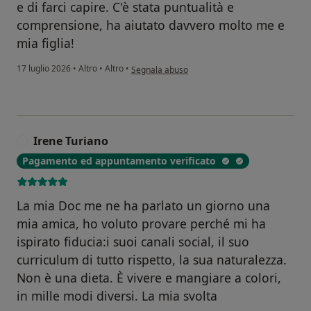
e di farci capire. C'è stata puntualità e
comprensione, ha aiutato davvero molto me e
mia figlia!
secondo l'opinione dell'utente Elena
17 luglio 2026
•
Altro
•
Altro
•
Segnala abuso
Irene Turiano
I
Pagamento ed appuntamento verificato
La mia Doc me ne ha parlato un giorno una
mia amica, ho voluto provare perché mi ha
ispirato fiducia:i suoi canali social, il suo
curriculum di tutto rispetto, la sua naturalezza.
Non è una dieta. È vivere e mangiare a colori,
in mille modi diversi. La mia svolta