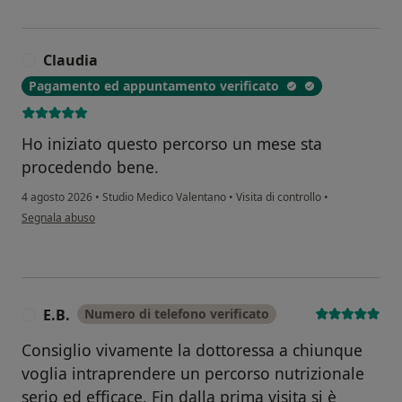
Claudia
C
Pagamento ed appuntamento verificato
Ho iniziato questo percorso un mese sta
procedendo bene.
4 agosto 2026
•
Studio Medico Valentano
•
Visita di controllo
•
secondo l'opinione dell'utente Claudia
Segnala abuso
E.B.
Numero di telefono verificato
E
Consiglio vivamente la dottoressa a chiunque
voglia intraprendere un percorso nutrizionale
serio ed efficace. Fin dalla prima visita si è