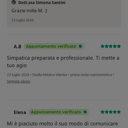
Dott.ssa Simona Santini
Grazie mille M. :)
23 luglio 2026
A.B
Appuntamento verificato
A
Simpatica preparata e professionale. Ti mette a
tuo agio
22 luglio 2026
•
Studio Medico Viterbo
•
prima visita nutrizionistica
•
secondo l'opinione dell'utente A.B
Segnala abuso
Elena
Appuntamento verificato
E
Mi è piaciuto molto il suo modo di comunicare