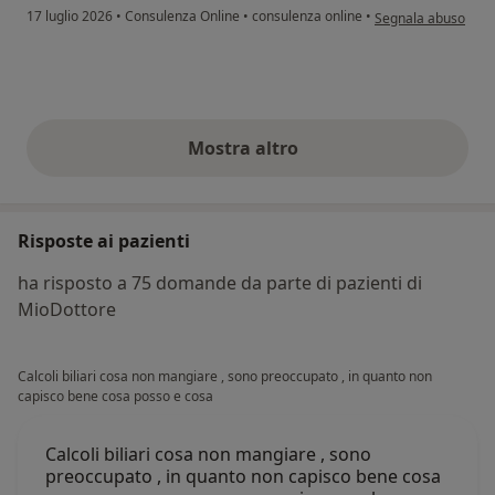
secondo l'opinione 
17 luglio 2026
•
Consulenza Online
•
consulenza online
•
Segnala abuso
Mostra altro
opinioni di cui sopra
Risposte ai pazienti
ha risposto a 75 domande da parte di pazienti di
MioDottore
Calcoli biliari cosa non mangiare , sono preoccupato , in quanto non
capisco bene cosa posso e cosa
Calcoli biliari cosa non mangiare , sono
preoccupato , in quanto non capisco bene cosa