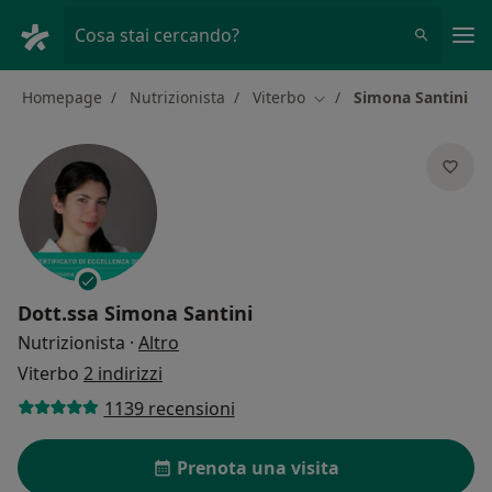
Men
Cosa stai cercando?
Homepage
Nutrizionista
Viterbo
Simona Santini
Cambia città
Dott.ssa
Simona Santini
sulle specializzazioni
Nutrizionista
·
Altro
Viterbo
2 indirizzi
1139 recensioni
Prenota una visita