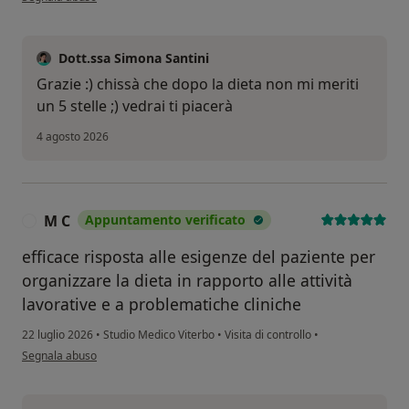
Dott.ssa Simona Santini
Grazie :) chissà che dopo la dieta non mi meriti
un 5 stelle ;) vedrai ti piacerà
4 agosto 2026
M C
Appuntamento verificato
M
efficace risposta alle esigenze del paziente per
organizzare la dieta in rapporto alle attività
lavorative e a problematiche cliniche
22 luglio 2026
•
Studio Medico Viterbo
•
Visita di controllo
•
secondo l'opinione dell'utente M C
Segnala abuso