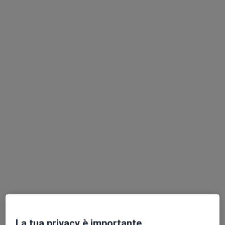
Dott. Francesco Infantino
·
Altro
Nutrizionista, Biologo nutrizionista
3 recensioni
Indirizzo
Online
Via Triumplina, 115, Brescia
•
Mappa
NutriZone
Visita nutrizionale di controllo
70 €
Questo dottore non ha ancora attivato le prenotazioni online presso questo indirizzo.
La tua privacy è importante