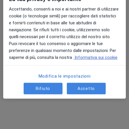
Chiedi di attivare le prenotazioni online
Accettando, consenti a noi e ai nostri partner di utilizzare
cookie (o tecnologie simili) per raccogliere dati statistici
e fornirti contenuti in base alle tue abitudini di
navigazione. Se rifiuti tutti i cookie, utilizzeremo solo
quelli necessari per il corretto utilizzo del nostro sito.
Puoi revocare il tuo consenso o aggiornare le tue
preferenze in qualsiasi momento dalle impostazioni. Per
saperne di più, consulta la nostra
Informativa sui cookie
Dott. Marco Brusati
Pediatra, Nutrizionista
Modifica le impostazioni
228 recensioni
Rifiuto
Accetto
Via Giuseppe Zanardelli 13a, Concesio
•
Mappa
La Volpe e il Canguro
Visita nutrizionale di controllo
70 €
Questo dottore non ha ancora attivato le prenotazioni online presso questo indirizzo.
Chiedi di attivare le prenotazioni online