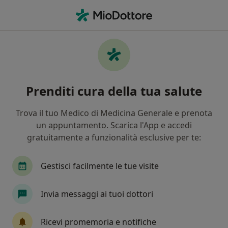
Men
Visita Nutrizionale Di Controllo • Brescia, BS
Filters
• 1
Mappa
Visita nutrizionale di controllo a Brescia:
Prenditi cura della tua salute
cliniche e specialisti
In che modo ordiniamo i risultati
Trova il tuo Medico di Medicina Generale e prenota
un appuntamento. Scarica l'App e accedi
gratuitamente a funzionalità esclusive per te:
Che specializzazione stai cercando?
Nutrizionista
Biologo nutrizionista
Dieti
Gestisci facilmente le tue visite
Invia messaggi ai tuoi dottori
Ricevi promemoria e notifiche