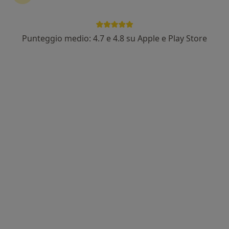
Punteggio medio: 4.7 e 4.8 su Apple e Play Store
Dott. Alessandro Sigurtà
·
Altro
Nutrizionista
63 recensioni
Indirizzo 1
Indirizzo 2
Online
Via Industriale 122, Capriano del Colle
•
Mappa
King Fit Brescia
Visita nutrizionale di controllo
70 €
Questo dottore non ha ancora attivato le prenotazioni online presso questo indirizzo.
Chiedi di attivare le prenotazioni online