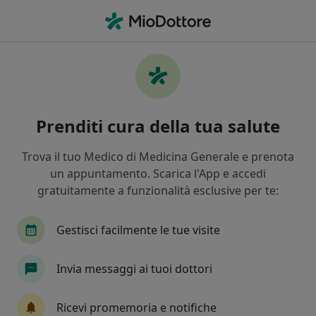
Men
Visita Nutrizionale • Rovigo, RO
Filters
• 1
Mappa
Visita nutrizionale a Rovigo: cliniche e
Prenditi cura della tua salute
specialisti
In che modo ordiniamo i risultati
Trova il tuo Medico di Medicina Generale e prenota
un appuntamento. Scarica l'App e accedi
gratuitamente a funzionalità esclusive per te:
Che specializzazione stai cercando?
Nutrizionista
Dietista
Biologo nutrizioni
Gestisci facilmente le tue visite
Invia messaggi ai tuoi dottori
Ricevi promemoria e notifiche