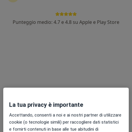
Punteggio medio: 4.7 e 4.8 su Apple e Play Store
Dott. Alessandro Minzoni
·
Altro
Nutrizionista, Dietista, Chinesiologo
106 recensioni
Indirizzo
Online
V.le Porta Po 56, Rovigo
•
Mappa
CENTRO DI MEDICINA ROVIGO
Visita nutrizionale
110 €
Questo dottore non ha ancora attivato le prenotazioni online presso questo indirizzo.
La tua privacy è importante
Chiedi di attivare le prenotazioni online
Accettando, consenti a noi e ai nostri partner di utilizzare
cookie (o tecnologie simili) per raccogliere dati statistici
e fornirti contenuti in base alle tue abitudini di