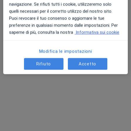
navigazione. Se rifiuti tutti i cookie, utilizzeremo solo
quelli necessari per il corretto utilizzo del nostro sito.
Puoi revocare il tuo consenso o aggiornare le tue
preferenze in qualsiasi momento dalle impostazioni. Per
saperne di più, consulta la nostra
Informativa sui cookie
Dott.ssa Lisa Dovigo
Modifica le impostazioni
·
Altro
Nutrizionista, Biologo nutrizionista, Dietista
7 recensioni
Rifiuto
Accetto
Indirizzo 1
Indirizzo 2
Online
Via Umberto I 29, Rovigo
•
Mappa
2T centro odontoiatrico
Visita nutrizionale
100 €
Questo dottore non ha ancora attivato le prenotazioni online presso questo indirizzo.