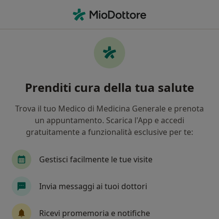
Men
Analisi Della Composizione Corporea • Rovigo, RO
Filters
• 1
Mappa
Analisi della composizione corporea a
Prenditi cura della tua salute
Rovigo: cliniche e specialisti
In che modo ordiniamo i risultati
Trova il tuo Medico di Medicina Generale e prenota
un appuntamento. Scarica l'App e accedi
gratuitamente a funzionalità esclusive per te:
Che specializzazione stai cercando?
Nutrizionista
Dietista
Biologo nutrizioni
Gestisci facilmente le tue visite
Invia messaggi ai tuoi dottori
Ricevi promemoria e notifiche