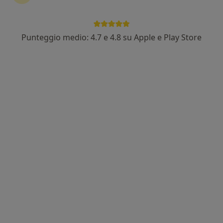
Punteggio medio: 4.7 e 4.8 su Apple e Play Store
Dott. Riccardo Barioni
·
Altro
Nutrizionista, Dietista, Biologo nutrizionista
307 recensioni
Indirizzo
Online
Via Luigi Einaudi 77, Rovigo
•
Mappa
Equipe Rovigo
Analisi della composizione corporea
110 €
Questo dottore non ha ancora attivato le prenotazioni online presso questo indirizzo.
Chiedi di attivare le prenotazioni online