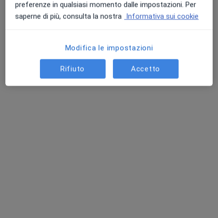
Chiedi di attivare le prenotazioni online
preferenze in qualsiasi momento dalle impostazioni. Per
saperne di più, consulta la nostra
Informativa sui cookie
Modifica le impostazioni
Rifiuto
Accetto
Dott.ssa Alice Callea
·
Altro
Nutrizionista
60 recensioni
Indirizzo
Online
Piazza Giuseppe Garibaldi 7/A, Rovigo
•
Mappa
Parafarmacia Garibaldi
Analisi della composizione corporea
40 €