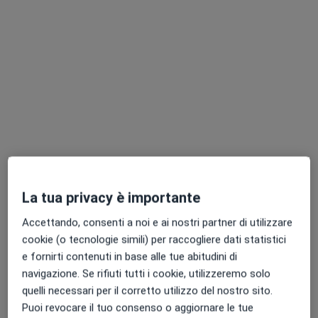
Dott. Alessandro Minzoni
·
Altro
Nutrizionista, Dietista, Chinesiologo
106 recensioni
Indirizzo
Online
La tua privacy è importante
Accettando, consenti a noi e ai nostri partner di utilizzare
V.le Porta Po 56, Rovigo
•
Mappa
cookie (o tecnologie simili) per raccogliere dati statistici
CENTRO DI MEDICINA ROVIGO
e fornirti contenuti in base alle tue abitudini di
Analisi della composizione corporea
60 €
navigazione. Se rifiuti tutti i cookie, utilizzeremo solo
Questo dottore non ha ancora attivato le prenotazioni online presso questo indirizzo.
quelli necessari per il corretto utilizzo del nostro sito.
Puoi revocare il tuo consenso o aggiornare le tue