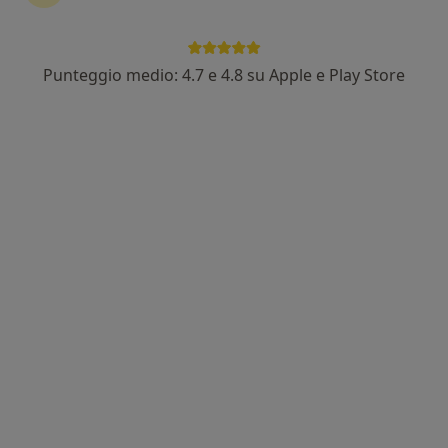
Punteggio medio: 4.7 e 4.8 su Apple e Play Store
Dott. Antonio Borriello
·
Altro
Nutrizionista, Chinesiologo
43 recensioni
Indirizzo
Online
Via Martiri D'Africa, 24, Torre del Greco
•
Mappa
Gymnasium
Visita di controllo
da 80 €
Questo dottore non ha ancora attivato le prenotazioni online presso questo indirizzo.
Chiedi di attivare le prenotazioni online