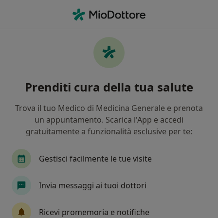
Men
Visita Di Controllo • Portici, NA
Filters
• 1
Assicurazione
Map
Visita di controllo a Portici: cliniche e
Prenditi cura della tua salute
specialisti
In che modo ordiniamo i risultati
Trova il tuo Medico di Medicina Generale e prenota
un appuntamento. Scarica l'App e accedi
gratuitamente a funzionalità esclusive per te:
Che specializzazione stai cercando?
Nutrizionista
Dentista
Ortopedico
P
Gestisci facilmente le tue visite
Invia messaggi ai tuoi dottori
Ricevi promemoria e notifiche