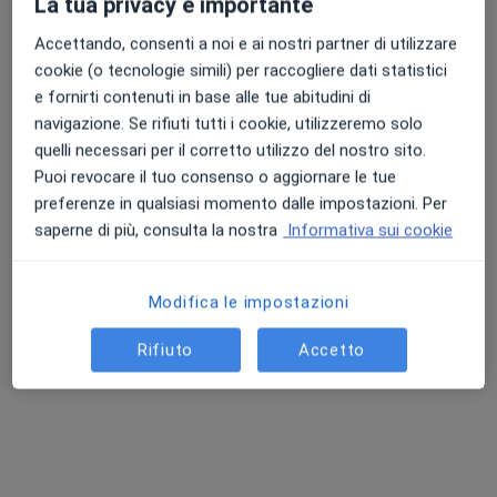
La tua privacy è importante
Accettando, consenti a noi e ai nostri partner di utilizzare
cookie (o tecnologie simili) per raccogliere dati statistici
e fornirti contenuti in base alle tue abitudini di
navigazione. Se rifiuti tutti i cookie, utilizzeremo solo
Dott.ssa Anna Scognamiglio
quelli necessari per il corretto utilizzo del nostro sito.
Medico di medicina generale
Puoi revocare il tuo consenso o aggiornare le tue
44 recensioni
preferenze in qualsiasi momento dalle impostazioni. Per
saperne di più, consulta la nostra
Informativa sui cookie
Via Diego Colamarino, n. 19, Torre del Greco
•
Mappa
Studio medico Dott.ssa Scognamiglio
Visita di controllo
Prezzo non disponibile
Modifica le impostazioni
Questo dottore non ha ancora attivato le prenotazioni online presso questo indirizzo.
Rifiuto
Accetto
Chiedi di attivare le prenotazioni online