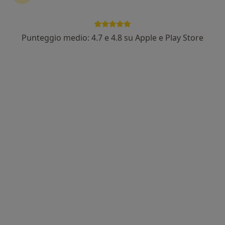
Punteggio medio: 4.7 e 4.8 su Apple e Play Store
Pagamenti online
Dott. Christian Lenzi
·
Altro
Biologo nutrizionista, Nutrizionista
389 recensioni
Indirizzo
Online
Via Ivrea 2, Chivasso
•
Mappa
Studio "La Betulla" - Scala B (primo piano)
Visita di controllo
60 €
Questo dottore non ha ancora attivato le prenotazioni online presso questo indirizzo.
Chiedi di attivare le prenotazioni online