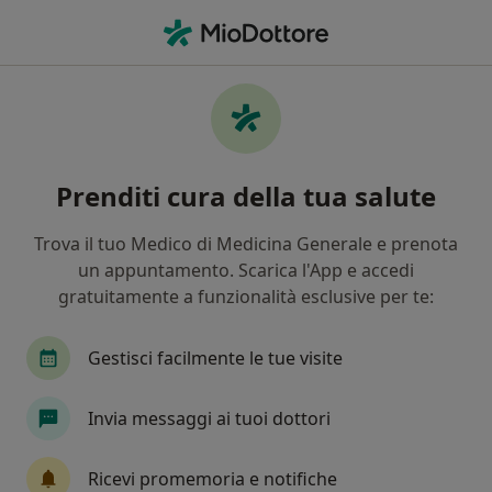
Men
Visita Di Controllo • Chivasso, TO
Filters
• 1
Assicurazione
Map
Visita di controllo a Chivasso: cliniche e
Prenditi cura della tua salute
specialisti
In che modo ordiniamo i risultati
Trova il tuo Medico di Medicina Generale e prenota
un appuntamento. Scarica l'App e accedi
gratuitamente a funzionalità esclusive per te:
Che specializzazione stai cercando?
Ginecologo
Nutrizionista
Neurologo
Gestisci facilmente le tue visite
Invia messaggi ai tuoi dottori
Ricevi promemoria e notifiche