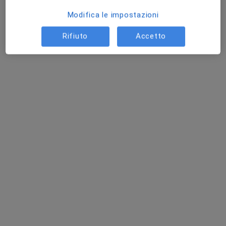
Questo dottore non ha ancora attivato le prenotazioni online presso questo indirizzo.
Modifica le impostazioni
Chiedi di attivare le prenotazioni online
Rifiuto
Accetto
Dr. Federico Corrias
·
Altro
Chirurgo plastico, Senologo, Chirurgo estetico
628 recensioni
Viale Armando Diaz 18, Cagliari
•
Mappa
Beautique5
Visita di chirurgia plastica
Prezzo non disponibile