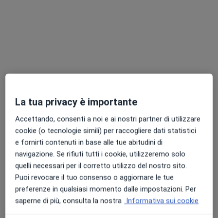
Chiedi di attivare le prenotazioni online
La tua privacy è importante
Dott. Nicola Monni
Accettando, consenti a noi e ai nostri partner di utilizzare
·
Altro
Chirurgo plastico, Medico estetico
cookie (o tecnologie simili) per raccogliere dati statistici
71 recensioni
e fornirti contenuti in base alle tue abitudini di
navigazione. Se rifiuti tutti i cookie, utilizzeremo solo
Indirizzo 1
Indirizzo 2
Online
quelli necessari per il corretto utilizzo del nostro sito.
Puoi revocare il tuo consenso o aggiornare le tue
preferenze in qualsiasi momento dalle impostazioni. Per
Via Madrid, 2, Assemini
•
Mappa
saperne di più, consulta la nostra
Informativa sui cookie
Centro Socio Sanitario Paracelso
Visita di chirurgia plastica
110 €