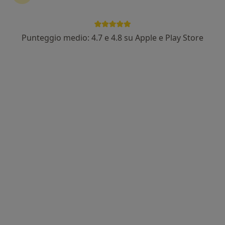
Punteggio medio: 4.7 e 4.8 su Apple e Play Store
Dott. Pietro L. Serra
·
Altro
Chirurgo plastico, Chirurgo estetico, Medico estetico
98 recensioni
Indirizzo
Online
Viale Armando Diaz 29, Cagliari
•
Mappa
Centro Dermatologico Città di Cagliari
Visita di chirurgia plastica
100 €
Questo dottore non ha ancora attivato le prenotazioni online presso questo indirizzo.
Chiedi di attivare le prenotazioni online