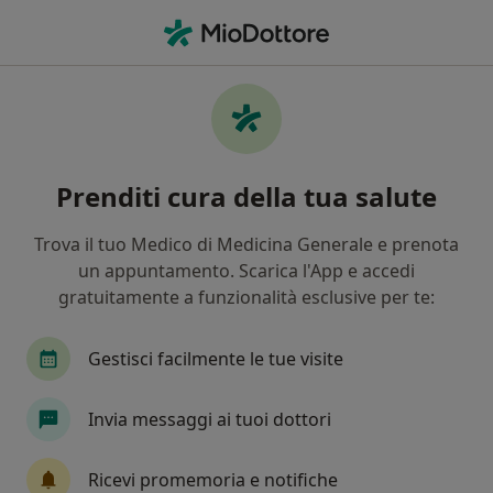
Men
Visita Di Chirurgia Plastica • Cagliari, CA
Filters
• 1
Mappa
Visita di chirurgia plastica a Cagliari:
Prenditi cura della tua salute
cliniche e specialisti
In che modo ordiniamo i risultati
Trova il tuo Medico di Medicina Generale e prenota
un appuntamento. Scarica l'App e accedi
gratuitamente a funzionalità esclusive per te:
Che specializzazione stai cercando?
Chirurgo plastico
Medico estetico
Chirurg
Gestisci facilmente le tue visite
Invia messaggi ai tuoi dottori
Ricevi promemoria e notifiche