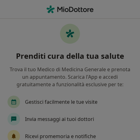
Men
Trattamento Cefalea • Palermo, PA
Filters
• 1
Assicurazione
Map
Trattamento cefalea a Palermo: cliniche e
Prenditi cura della tua salute
specialisti
In che modo ordiniamo i risultati
Trova il tuo Medico di Medicina Generale e prenota
un appuntamento. Scarica l'App e accedi
gratuitamente a funzionalità esclusive per te:
Che specializzazione stai cercando?
Osteopata
Fisioterapista
Terapista del do
Gestisci facilmente le tue visite
Invia messaggi ai tuoi dottori
Ricevi promemoria e notifiche