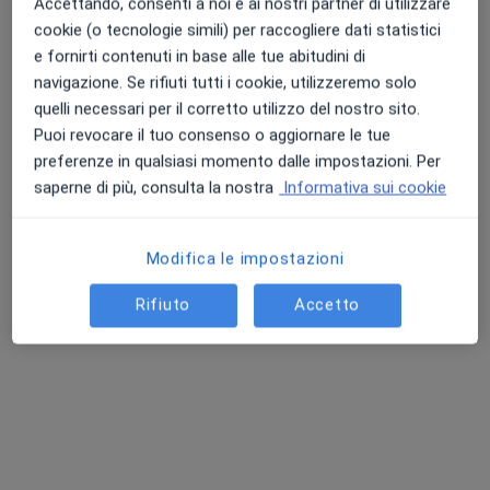
Accettando, consenti a noi e ai nostri partner di utilizzare
cookie (o tecnologie simili) per raccogliere dati statistici
e fornirti contenuti in base alle tue abitudini di
navigazione. Se rifiuti tutti i cookie, utilizzeremo solo
quelli necessari per il corretto utilizzo del nostro sito.
Puoi revocare il tuo consenso o aggiornare le tue
preferenze in qualsiasi momento dalle impostazioni. Per
saperne di più, consulta la nostra
Informativa sui cookie
Dott.ssa Rosa Fiore
·
Altro
Osteopata, Chinesiologa
Modifica le impostazioni
49 recensioni
Via Aloisio Juvara 138, Palermo
•
Mappa
Rifiuto
Accetto
Studio Privato
Trattamento cefalea
50 €
Questo dottore non ha ancora attivato le prenotazioni online presso questo indirizzo.
Chiedi di attivare le prenotazioni online