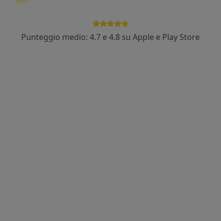
Punteggio medio: 4.7 e 4.8 su Apple e Play Store
Pagamenti online
Dott. Gaspare Beltrano
·
Altro
Osteopata, Chinesiologo, Posturologo
68 recensioni
Indirizzo
Online
Viale Emilia 58, Palermo
•
Mappa
Ottica Centro Vista Sud (Gestione dello Stress e del Sonno - Posturologia)
Trattamento cefalea
70 €
Questo dottore non ha ancora attivato le prenotazioni online presso questo indirizzo.
Chiedi di attivare le prenotazioni online