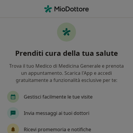
Men
Training Autogeno • Parma, PR
Filters
• 1
Mappa
Training autogeno a Parma: cliniche e
Prenditi cura della tua salute
specialisti
In che modo ordiniamo i risultati
Trova il tuo Medico di Medicina Generale e prenota
un appuntamento. Scarica l'App e accedi
gratuitamente a funzionalità esclusive per te:
Che specializzazione stai cercando?
Psicologo
Psicologo clinico
Psicoterapeut
Gestisci facilmente le tue visite
Invia messaggi ai tuoi dottori
Ricevi promemoria e notifiche