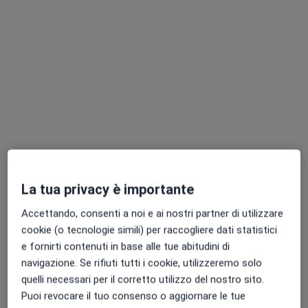
Chiedi di attivare le prenotazioni online
Dott.ssa Francesca Agostinelli
·
Altro
Psicologa, Psicoterapeuta
La tua privacy è importante
133 recensioni
Accettando, consenti a noi e ai nostri partner di utilizzare
Indirizzo
Online
cookie (o tecnologie simili) per raccogliere dati statistici
e fornirti contenuti in base alle tue abitudini di
navigazione. Se rifiuti tutti i cookie, utilizzeremo solo
Via Duccio Galimberti 16, Parma
•
Mappa
quelli necessari per il corretto utilizzo del nostro sito.
Studio di Psicologia
Puoi revocare il tuo consenso o aggiornare le tue
Training autogeno
70 €