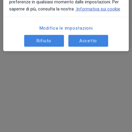
preferenze in qualsiasi momento dalle impostazioni. Per
Questo dottore non ha ancora attivato le prenotazioni online presso questo indirizzo.
saperne di più, consulta la nostra
Informativa sui cookie
Chiedi di attivare le prenotazioni online
Modifica le impostazioni
Rifiuto
Accetto
Dott.ssa Alice Fiduccia
·
Altro
Psicologa, Psicologa clinica
10 recensioni
Indirizzo
Online