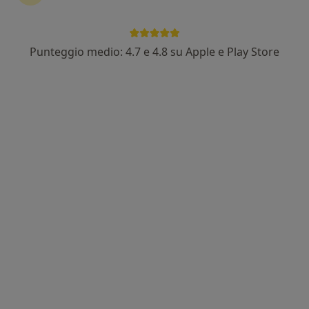
Punteggio medio: 4.7 e 4.8 su Apple e Play Store
Dott.ssa Maria Angeles Pico Alfonso
·
Altro
Psicologa, Psicoterapeuta
55 recensioni
Indirizzo
Online
Piazza Maestri 3, Parma
•
Mappa
Studio professionale
Training autogeno
75 €
Questo dottore non ha ancora attivato le prenotazioni online presso questo indirizzo.
Chiedi di attivare le prenotazioni online