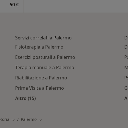
50 €
Servizi correlati a Palermo
D
Fisioterapia a Palermo
D
Esercizi posturali a Palermo
P
Terapia manuale a Palermo
M
Riabilitazione a Palermo
P
Prima Visita a Palermo
G
Altro (15)
A
/Convenzioni a Palermo
Altro nella categoria: Servizi correlati a Pale
toria
Palermo
Cambia città
Cambia città