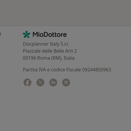
Contatti
MioDottore - Homepage
i
Docplanner Italy S.r.l.
Piazzale delle Belle Arti 2
00196 Roma (RM), Italia
Partita IVA e codice Fiscale 09244850963
Facebook
si apre in una nuova scheda
Twitter
si apre in una nuova scheda
Linkedin
si apre in una nuova scheda
Spotify
si apre in una nuova sched