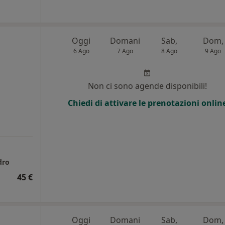
Oggi
Domani
Sab,
Dom,
6 Ago
7 Ago
8 Ago
9 Ago
Non ci sono agende disponibili!
Chiedi di attivare le prenotazioni onlin
dro
45 €
Oggi
Domani
Sab,
Dom,