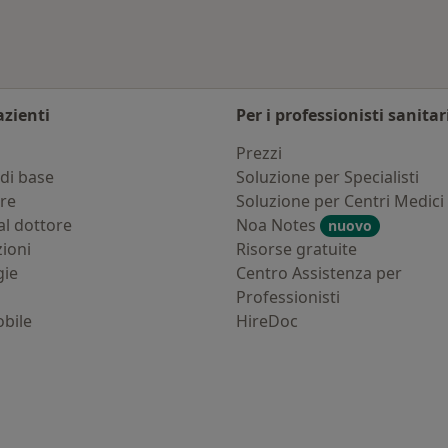
azienti
Per i professionisti sanitar
i
Prezzi
di base
Soluzione per Specialisti
ure
Soluzione per Centri Medici
al dottore
Noa Notes
nuovo
zioni
Risorse gratuite
gie
Centro Assistenza per
Professionisti
bile
HireDoc