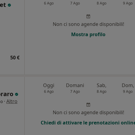
set
6 Ago
7 Ago
8 Ago
9 Ago
i
Non ci sono agende disponibili!
Mostra profilo
50 €
Oggi
Domani
Sab,
Dom,
6 Ago
7 Ago
8 Ago
9 Ago
oraro
·
Altro
go
Non ci sono agende disponibili!
Chiedi di attivare le prenotazioni onlin