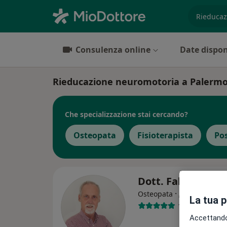
es. prest
Consulenza online
Date dispon
Rieducazione neuromotoria a Palermo: c
Che specializzazione stai cercando?
Osteopata
Fisioterapista
Po
Dott. Fabrizio La
·
Altro
Osteopata
La tua 
113 recension
Accettando,