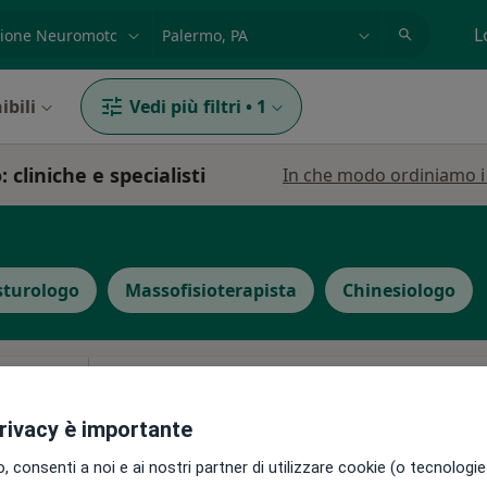
azione, medico, struttura
es: Roma
L
ibili
Vedi più filtri
•
1
liniche e specialisti
In che modo ordiniamo i r
sturologo
Massofisioterapista
Chinesiologo
 Rosa
Oggi
Domani
Sab,
Dom,
6 Ago
7 Ago
8 Ago
9 Ago
privacy è importante
i
 consenti a noi e ai nostri partner di utilizzare cookie (o tecnologie 
Non ci sono agende disponibili!