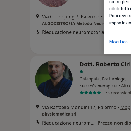
raccogliere 
rifiuti tutt
Puoi revoca
Via Guido Jung 7, Palermo
•
Mappa
impostazion
ALGODISTROFIA Metodo Neuroreset
Rieducazione neuromotoria
Modifica 
Dott. Roberto Cir
Osteopata, Posturologo,
·
Altr
Massofisioterapista
173 recension
Via Raffaello Mondini 17, Palermo
•
Map
physiomedica srl
Rieducazione neuromotoria
Prezzo non dis