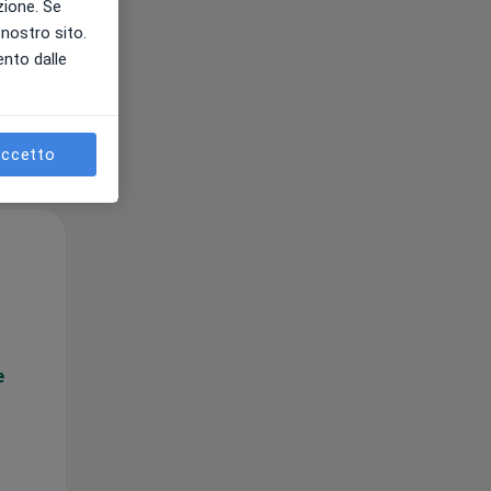
azione. Se
l nostro sito.
e
ento dalle
ccetto
Lun,
Mar,
Mer,
10 Ago
11 Ago
12 Ago
e