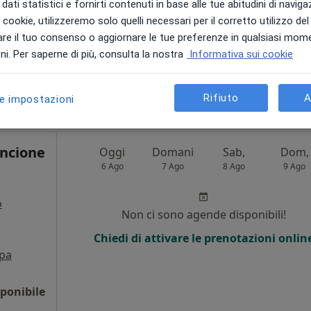
dati statistici e fornirti contenuti in base alle tue abitudini di navig
i i cookie, utilizzeremo solo quelli necessari per il corretto utilizzo de
Chiedi di attivare le prenotazioni onlin
re il tuo consenso o aggiornare le tue preferenze in qualsiasi mom
i. Per saperne di più, consulta la nostra
Informativa sui cookie
50 €
Rifiuto
A
le impostazioni
incione
Oggi
Domani
Sab,
Dom,
6 Ago
7 Ago
8 Ago
9 Ago
o
Non ci sono agende disponibili!
i
Chiedi di attivare le prenotazioni onlin
pa
ponibile