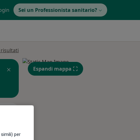
ogin
Sei un Professionista sanitario?
isultati
Espandi mappa
Lun,
Mar,
Mer,
10 Ago
11 Ago
12 Ago
simili) per