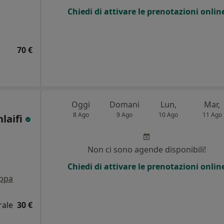
Chiedi di attivare le prenotazioni onlin
70 €
Oggi
Domani
Lun,
Mar,
8 Ago
9 Ago
10 Ago
11 Ago
laifi
Non ci sono agende disponibili!
Chiedi di attivare le prenotazioni onlin
ppa
rale
30 €