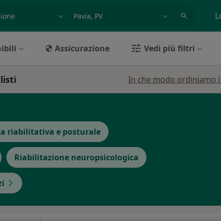
azione, medico, struttura
es: Roma
L
ibili
Assicurazione
Vedi più filtri
listi
In che modo ordiniamo i r
ca riabilitativa e posturale
Riabilitazione neuropsicologica
zi