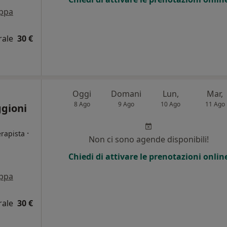
ppa
rale
30 €
Oggi
Domani
Lun,
Mar,
8 Ago
9 Ago
10 Ago
11 Ago
gioni
·
erapista
Non ci sono agende disponibili!
Chiedi di attivare le prenotazioni onlin
i
ppa
rale
30 €