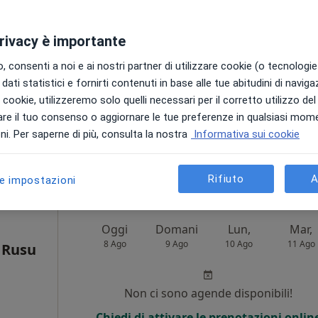
Oggi
Domani
Lun,
Mar,
8 Ago
9 Ago
10 Ago
11 Ago
privacy è importante
i
 consenti a noi e ai nostri partner di utilizzare cookie (o tecnologie 
Non ci sono agende disponibili!
dati statistici e fornirti contenuti in base alle tue abitudini di navig
Chiedi di attivare le prenotazioni onlin
i i cookie, utilizzeremo solo quelli necessari per il corretto utilizzo de
ppa
re il tuo consenso o aggiornare le tue preferenze in qualsiasi mom
i. Per saperne di più, consulta la nostra
Informativa sui cookie
rale
30 €
Rifiuto
A
le impostazioni
Oggi
Domani
Lun,
Mar,
8 Ago
9 Ago
10 Ago
11 Ago
 Rusu
Non ci sono agende disponibili!
i
Chiedi di attivare le prenotazioni onlin