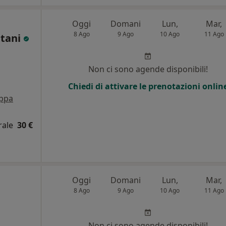
Oggi
Domani
Lun,
Mar,
8 Ago
9 Ago
10 Ago
11 Ago
ttani
i
Non ci sono agende disponibili!
Chiedi di attivare le prenotazioni onlin
ppa
rale
30 €
Oggi
Domani
Lun,
Mar,
8 Ago
9 Ago
10 Ago
11 Ago
Non ci sono agende disponibili!