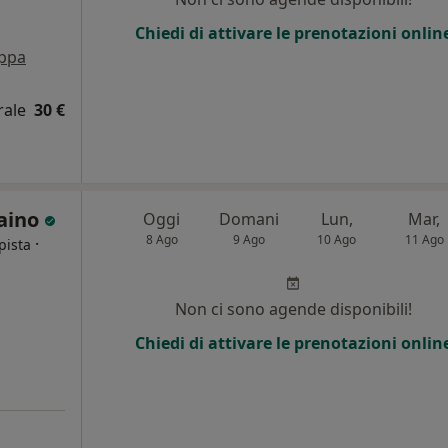
Chiedi di attivare le prenotazioni onlin
ppa
rale
30 €
laino
Oggi
Domani
Lun,
Mar,
8 Ago
9 Ago
10 Ago
11 Ago
·
pista
i
Non ci sono agende disponibili!
Chiedi di attivare le prenotazioni onlin