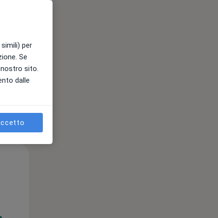
Mer,
Gio,
Ven,
12 Ago
13 Ago
14 Ago
simili) per
azione. Se
e
l nostro sito.
ento dalle
ccetto
Mer,
Gio,
Ven,
12 Ago
13 Ago
14 Ago
e