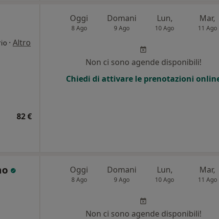
Oggi
Domani
Lun,
Mar,
8 Ago
9 Ago
10 Ago
11 Ago
·
Altro
rio
i
Non ci sono agende disponibili!
Chiedi di attivare le prenotazioni onlin
82 €
mo
Oggi
Domani
Lun,
Mar,
8 Ago
9 Ago
10 Ago
11 Ago
i
Non ci sono agende disponibili!