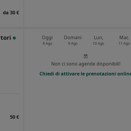
da 30 €
rtori
Oggi
Domani
Lun,
Mar,
8 Ago
9 Ago
10 Ago
11 Ago
Non ci sono agende disponibili!
Chiedi di attivare le prenotazioni onlin
50 €