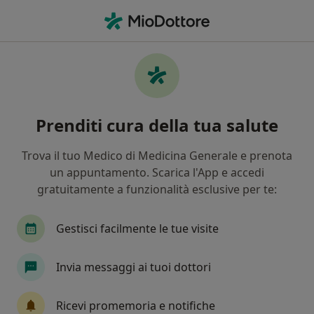
Men
Prima Visita Osteopatica • Riva presso Chieri, TO
Filters
• 1
Assicurazione
Map
Prima visita osteopatica a Riva presso
Prenditi cura della tua salute
Chieri: cliniche e specialisti
In che modo ordiniamo i risultati
Trova il tuo Medico di Medicina Generale e prenota
un appuntamento. Scarica l'App e accedi
gratuitamente a funzionalità esclusive per te:
Che specializzazione stai cercando?
Osteopata
Posturologo
Massofisioterapi
Gestisci facilmente le tue visite
Invia messaggi ai tuoi dottori
Ricevi promemoria e notifiche