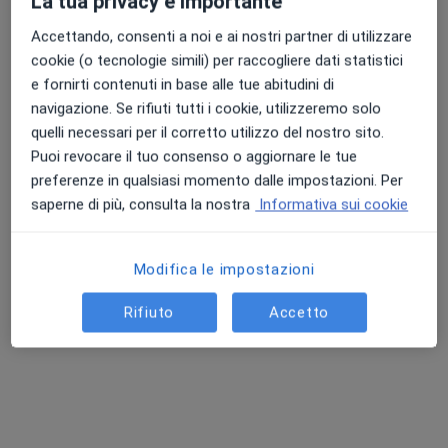
La tua privacy è importante
Accettando, consenti a noi e ai nostri partner di utilizzare
cookie (o tecnologie simili) per raccogliere dati statistici
e fornirti contenuti in base alle tue abitudini di
Dott. Enrico Bodritti
navigazione. Se rifiuti tutti i cookie, utilizzeremo solo
·
Altro
Osteopata
quelli necessari per il corretto utilizzo del nostro sito.
284 recensioni
Puoi revocare il tuo consenso o aggiornare le tue
Via Aldo Moro 5, Chieri
•
Mappa
preferenze in qualsiasi momento dalle impostazioni. Per
Studio Bodritti
saperne di più, consulta la nostra
Informativa sui cookie
Prima visita osteopatica
60 €
Questo dottore non ha ancora attivato le prenotazioni online presso questo indirizzo.
Modifica le impostazioni
Chiedi di attivare le prenotazioni online
Rifiuto
Accetto