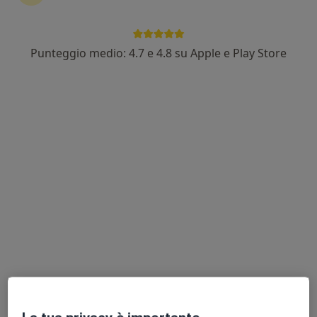
Punteggio medio: 4.7 e 4.8 su Apple e Play Store
Alberto Navone
·
Altro
Osteopata, Massofisioterapista, Posturologo
294 recensioni
Via Carlo Alberto 5, Riva presso Chieri
•
Mappa
Osteosalus Riva
Prima visita osteopatica
50 €
Questo dottore non ha ancora attivato le prenotazioni online presso questo indirizzo.
Chiedi di attivare le prenotazioni online