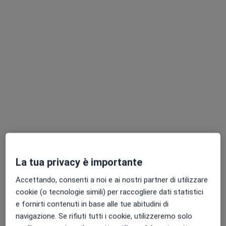
Chiedi di attivare le prenotazioni online
Pagamenti online
Dott.ssa Lucia Di Marco
·
Altro
Medico estetico, Dentista
La tua privacy è importante
433 recensioni
Accettando, consenti a noi e ai nostri partner di utilizzare
cookie (o tecnologie simili) per raccogliere dati statistici
Indirizzo
Online
e fornirti contenuti in base alle tue abitudini di
navigazione. Se rifiuti tutti i cookie, utilizzeremo solo
Via Madonna di Fatima, 29, Catania
•
Mappa