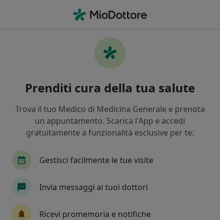
Men
Prima Visita Di Medicina Estetica • Catania, CT
Filters
• 1
Assicurazione
Map
Prima visita di medicina estetica a Catania:
Prenditi cura della tua salute
cliniche e specialisti
In che modo ordiniamo i risultati
Trova il tuo Medico di Medicina Generale e prenota
un appuntamento. Scarica l'App e accedi
gratuitamente a funzionalità esclusive per te:
Che specializzazione stai cercando?
Medico estetico
Chirurgo plastico
Chirurg
Gestisci facilmente le tue visite
Invia messaggi ai tuoi dottori
Ricevi promemoria e notifiche