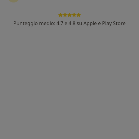
Punteggio medio: 4.7 e 4.8 su Apple e Play Store
Dott. Claudio Donia
·
Altro
Chirurgo plastico, Medico estetico, Chirurgo estetico
62 recensioni
Indirizzo 1
Indirizzo 2
Online
Via Battello 46, Catania
•
Mappa
H7 Hospital Seven
Prima visita di medicina estetica
70 €
Questo dottore non ha ancora attivato le prenotazioni online presso questo indirizzo.
Chiedi di attivare le prenotazioni online