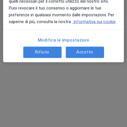
quelli necessari per il corretto utilizzo del nostro sito.
Studio Medico, Catania
Puoi revocare il tuo consenso o aggiornare le tue
Prima visita di medicina estetica
Prestazione gratuita
preferenze in qualsiasi momento dalle impostazioni. Per
saperne di più, consulta la nostra
Informativa sui cookie
Questo dottore non ha ancora attivato le prenotazioni online presso questo indirizzo.
Chiedi di attivare le prenotazioni online
Modifica le impostazioni
Rifiuto
Accetto
Dott. Mario Mannino
·
Chirurgo estetico, Medico estetico, Chirurgo maxillo facciale
Altro
166 recensioni