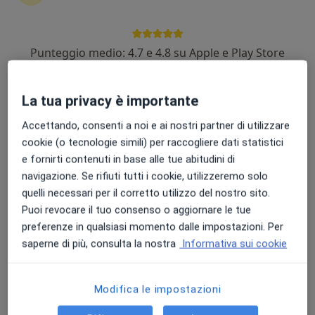
Punteggio medio: 4.7 e 4.8 su Apple e Play Store
Dr. Michele P. Grieco
·
Altro
Chirurgo plastico, Medico estetico, Chirurgo estetico
La tua privacy è importante
218 recensioni
Accettando, consenti a noi e ai nostri partner di utilizzare
Indirizzo
Online
cookie (o tecnologie simili) per raccogliere dati statistici
e fornirti contenuti in base alle tue abitudini di
navigazione. Se rifiuti tutti i cookie, utilizzeremo solo
Via degli Oleandri 7, Potenza
•
Mappa
quelli necessari per il corretto utilizzo del nostro sito.
Centro Kos
Puoi revocare il tuo consenso o aggiornare le tue
Peeling chimico
da 150 €
preferenze in qualsiasi momento dalle impostazioni. Per
Questo dottore non ha ancora attivato le prenotazioni online presso questo indirizzo.
saperne di più, consulta la nostra
Informativa sui cookie
Chiedi di attivare le prenotazioni online
Modifica le impostazioni