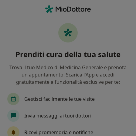
Men
Peeling Chimico • Potenza, PZ
Filters
• 1
Assicurazione
Map
Peeling chimico a Potenza: cliniche e
Prenditi cura della tua salute
specialisti
In che modo ordiniamo i risultati
Trova il tuo Medico di Medicina Generale e prenota
un appuntamento. Scarica l'App e accedi
gratuitamente a funzionalità esclusive per te:
Che tipo di visita vuoi prenotare?
Peeling chimico
Gestisci facilmente le tue visite
Invia messaggi ai tuoi dottori
Ricevi promemoria e notifiche