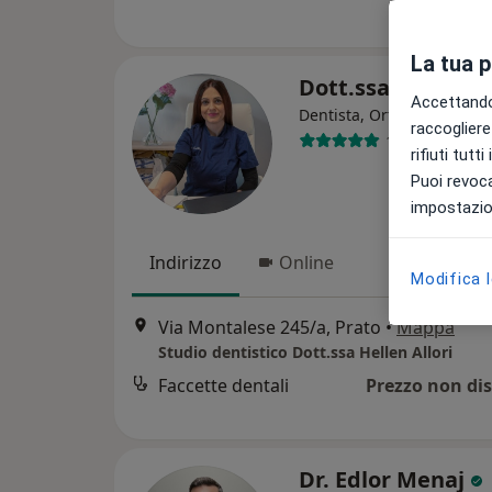
La tua 
Dott.ssa Hellen Al
Accettando,
·
Al
Dentista, Ortodontista
raccogliere 
166 recension
rifiuti tutt
Puoi revoca
impostazion
Indirizzo
Online
Modifica 
Via Montalese 245/a, Prato
•
Mappa
Studio dentistico Dott.ssa Hellen Allori
Faccette dentali
Prezzo non dis
Dr. Edlor Menaj