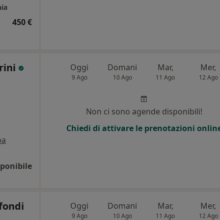
nia
450 €
rini
Oggi
Domani
Mar,
Mer,
9 Ago
10 Ago
11 Ago
12 Ago
Non ci sono agende disponibili!
Chiedi di attivare le prenotazioni onlin
pa
ponibile
fondi
Oggi
Domani
Mar,
Mer,
9 Ago
10 Ago
11 Ago
12 Ago