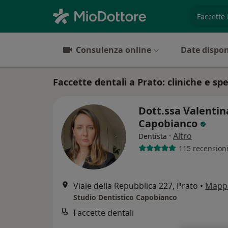
es. prest
Consulenza online
Date dispon
Faccette dentali a Prato: cliniche e spec
Dott.ssa Valentin
Capobianco
·
Altro
Dentista
115 recension
Viale della Repubblica 227, Prato
•
Mapp
Studio Dentistico Capobianco
Faccette dentali