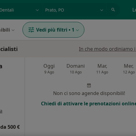
azione, medico, struttura
es: Roma
L
ibili
Vedi più filtri
•
1
ialisti
In che modo ordiniamo i r
a
Oggi
Domani
Mar,
Mer,
9 Ago
10 Ago
11 Ago
12 Ago
i
Non ci sono agende disponibili!
Chiedi di attivare le prenotazioni onlin
a
da 500 €