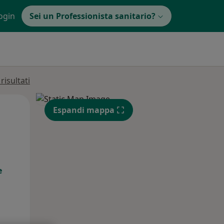
ogin
Sei un Professionista sanitario?
isultati
Gio,
Ven,
Sab,
Espandi mappa
13 Ago
14 Ago
15 Ago
e