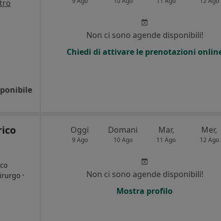
9 Ago
10 Ago
11 Ago
12 Ago
tro
Non ci sono agende disponibili!
Chiedi di attivare le prenotazioni onlin
ponibile
rico
Oggi
Domani
Mar,
Mer,
9 Ago
10 Ago
11 Ago
12 Ago
ico
Non ci sono agende disponibili!
·
hirurgo
Mostra profilo