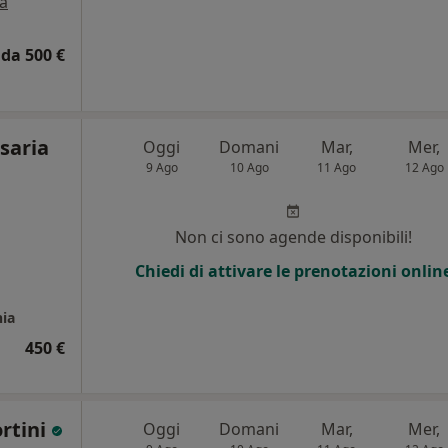
a
da 500 €
saria
Oggi
Domani
Mar,
Mer,
9 Ago
10 Ago
11 Ago
12 Ago
Non ci sono agende disponibili!
Chiedi di attivare le prenotazioni onlin
nia
450 €
rtini
Oggi
Domani
Mar,
Mer,