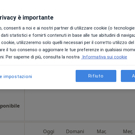
privacy è importante
lori
Oggi
Domani
Mar,
Mer,
 consenti a noi e ai nostri partner di utilizzare cookie (o tecnologie 
9 Ago
10 Ago
11 Ago
12 Ago
tro
dati statistici e fornirti contenuti in base alle tue abitudini di navig
i
i i cookie, utilizzeremo solo quelli necessari per il corretto utilizzo de
re il tuo consenso o aggiornare le tue preferenze in qualsiasi mom
Non ci sono agende disponibili!
i. Per saperne di più, consulta la nostra
Informativa sui cookie
Chiedi di attivare le prenotazioni onlin
Rifiuto
A
le impostazioni
ponibile
Oggi
Domani
Mar,
Mer,