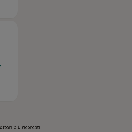
Gio,
Ven,
Sab,
13 Ago
14 Ago
15 Ago
e
ottori più ricercati