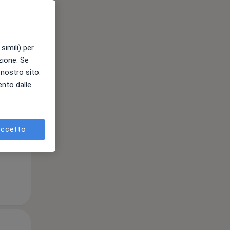
Gio,
Ven,
Sab,
simili) per
13 Ago
14 Ago
15 Ago
azione. Se
l nostro sito.
ento dalle
e
ccetto
Gio,
Ven,
Sab,