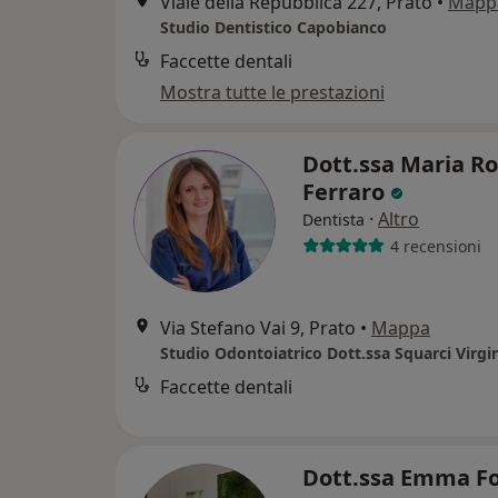
Viale della Repubblica 227, Prato
•
Mapp
Studio Dentistico Capobianco
Faccette dentali
Mostra tutte le prestazioni
Dott.ssa Maria Ro
Ferraro
·
Altro
Dentista
4 recensioni
Via Stefano Vai 9, Prato
•
Mappa
Studio Odontoiatrico Dott.ssa Squarci Virgi
Faccette dentali
Dott.ssa Emma Fo