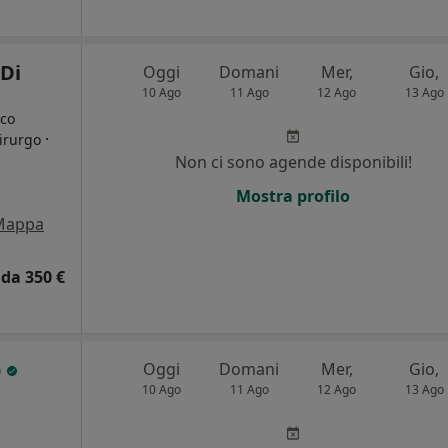
 Di
Oggi
Domani
Mer,
Gio,
10 Ago
11 Ago
12 Ago
13 Ago
ico
·
hirurgo
Non ci sono agende disponibili!
i
Mostra profilo
Mappa
da 350 €
o
Oggi
Domani
Mer,
Gio,
10 Ago
11 Ago
12 Ago
13 Ago