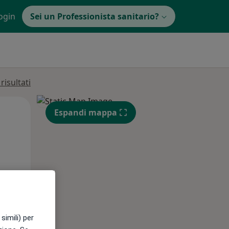
ogin
Sei un Professionista sanitario?
isultati
Ven,
Sab,
Dom,
Espandi mappa
14 Ago
15 Ago
16 Ago
e
simili) per