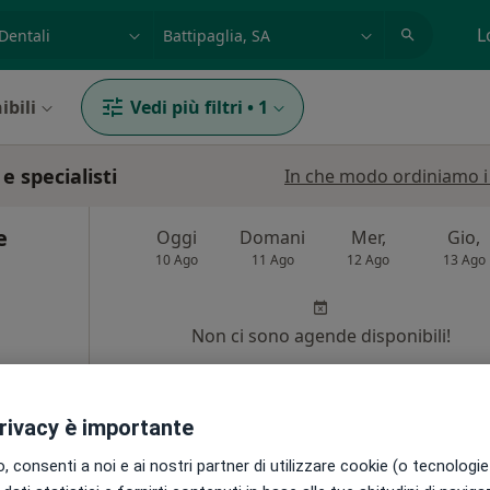
azione, medico, struttura
es: Roma
L
ibili
Vedi più filtri
•
1
e specialisti
In che modo ordiniamo i r
e
Oggi
Domani
Mer,
Gio,
10 Ago
11 Ago
12 Ago
13 Ago
Non ci sono agende disponibili!
Chiedi di attivare le prenotazioni onlin
privacy è importante
ponibile
 consenti a noi e ai nostri partner di utilizzare cookie (o tecnologie 