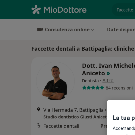
es. prest
Consulenza online
Date dispon
Faccette dentali a Battipaglia: cliniche 
Dott. Ivan Michel
Aniceto
·
Altro
Dentista
84 recensioni
Via Hermada 7, Battipaglia
•
Mappa
Studio dentistico Giusti Aniceto
La tua 
Faccette dentali
Prezzo non dis
Accettando,