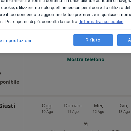
dati statistici e fornirti contenuti in base alle tue abitudini di navig
i i cookie, utilizzeremo solo quelli necessari per il corretto utilizzo de
re il tuo consenso o aggiornare le tue preferenze in qualsiasi mom
i. Per saperne di più, consulta la nostra
Informativa sui cookie
Oggi
Domani
Mer,
Gio,
10 Ago
11 Ago
12 Ago
13 Ago
ale,
Rifiuto
A
le impostazioni
Non ci sono agende disponibili!
Mostra telefono
o
ponibile
Giusti
Oggi
Domani
Mer,
Gio,
10 Ago
11 Ago
12 Ago
13 Ago