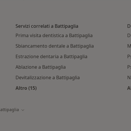
Servizi correlati a Battipaglia
D
Prima visita dentistica a Battipaglia
D
Sbiancamento dentale a Battipaglia
M
Estrazione dentaria a Battipaglia
P
Ablazione a Battipaglia
P
Devitalizzazione a Battipaglia
N
Altro (15)
A
Altro nella categoria: Servizi correlati a Batt
attipaglia
 città
Cambia città