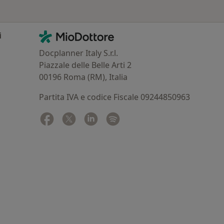
Contatti
MioDottore - Homepage
i
Docplanner Italy S.r.l.
Piazzale delle Belle Arti 2
00196 Roma (RM), Italia
Partita IVA e codice Fiscale 09244850963
Facebook
si apre in una nuova scheda
Twitter
si apre in una nuova scheda
Linkedin
si apre in una nuova scheda
Spotify
si apre in una nuova sched