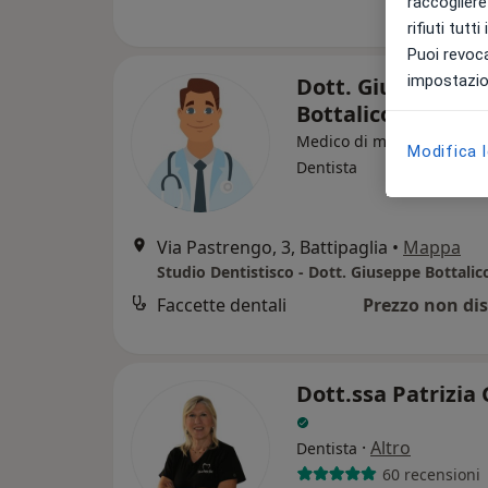
raccogliere 
rifiuti tutt
Puoi revoca
impostazion
Dott. Giuseppe
Bottalico
Medico di medicina gener
Modifica 
Dentista
Via Pastrengo, 3, Battipaglia
•
Mappa
Studio Dentistisco - Dott. Giuseppe Bottalic
Faccette dentali
Prezzo non dis
Dott.ssa Patrizia 
·
Altro
Dentista
60 recensioni