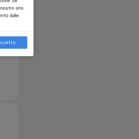
azione. Se
l nostro sito.
ento dalle
Ven,
Sab,
Dom,
14 Ago
15 Ago
16 Ago
ccetto
Ven,
Sab,
Dom,
14 Ago
15 Ago
16 Ago