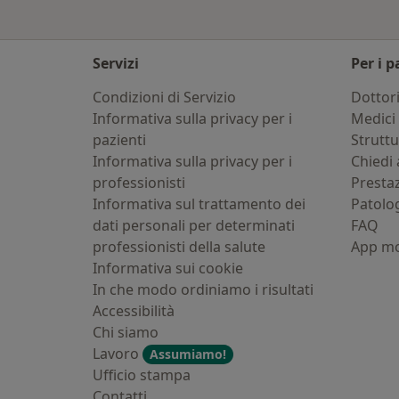
Servizi
Per i p
Condizioni di Servizio
Dottor
Informativa sulla privacy per i
Medici 
pazienti
Strutt
Informativa sulla privacy per i
Chiedi 
professionisti
Presta
Informativa sul trattamento dei
Patolo
dati personali per determinati
FAQ
professionisti della salute
App mo
Informativa sui cookie
In che modo ordiniamo i risultati
Accessibilità
Chi siamo
Lavoro
Assumiamo!
Ufficio stampa
Contatti