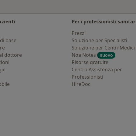
azienti
Per i professionisti sanitar
i
Prezzi
di base
Soluzione per Specialisti
ure
Soluzione per Centri Medici
al dottore
Noa Notes
nuovo
zioni
Risorse gratuite
gie
Centro Assistenza per
Professionisti
bile
HireDoc