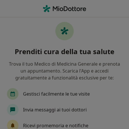
Men
Faccette Dentali • Bari, BA
Filters
• 1
Assicurazione
Map
Faccette dentali a Bari: cliniche e specialisti
Prenditi cura della tua salute
In che modo ordiniamo i risultati
Trova il tuo Medico di Medicina Generale e prenota
un appuntamento. Scarica l'App e accedi
gratuitamente a funzionalità esclusive per te:
Gestisci facilmente le tue visite
Invia messaggi ai tuoi dottori
Dott.ssa Azzurra ilaria Minciarelli
·
Altro
Dentista
Ricevi promemoria e notifiche