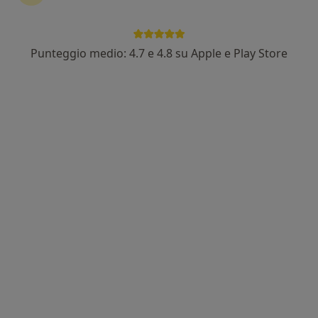
2 recensioni
Strada Caposcardicchio 8, Bari
•
Mappa
Studio Maipa
Punteggio medio: 4.7 e 4.8 su Apple e Play Store
Faccette dentali
Prezzo non disponibile
Questo dottore non ha ancora attivato le prenotazioni online presso questo indirizzo.
Chiedi di attivare le prenotazioni online
Studio Maipa
Centro medico odontoiatrico
Dentista