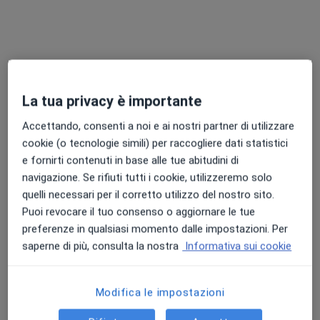
·
Altro
Dentista, Ortodontista
234 recensioni
Via Peucetia 18, Bari
•
Mappa
Studio Dentistico Del Vecchio Rosanna
Faccette dentali
700 €
La tua privacy è importante
Questo dottore non ha ancora attivato le prenotazioni online presso questo indirizzo.
Accettando, consenti a noi e ai nostri partner di utilizzare
Chiedi di attivare le prenotazioni online
cookie (o tecnologie simili) per raccogliere dati statistici
e fornirti contenuti in base alle tue abitudini di
navigazione. Se rifiuti tutti i cookie, utilizzeremo solo
quelli necessari per il corretto utilizzo del nostro sito.
Puoi revocare il tuo consenso o aggiornare le tue
preferenze in qualsiasi momento dalle impostazioni. Per
saperne di più, consulta la nostra
Informativa sui cookie
Modifica le impostazioni
Dott.ssa Roberta Grassi