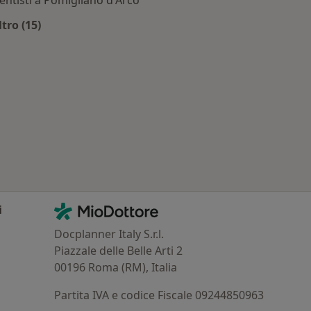
entisti a Pomigliano d'Arco
igliano d'Arco
ltro (15)
Altro nella categoria: Dottori più ricercati
Contatti
MioDottore - Homepage
i
Docplanner Italy S.r.l.
Piazzale delle Belle Arti 2
00196 Roma (RM), Italia
Partita IVA e codice Fiscale 09244850963