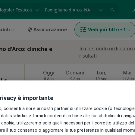
azione, medico, struttura
es: Roma
L
ibili
Assicurazione
Vedi più filtri
•
1
o d'Arco: cliniche e
In che modo ordiniamo 
risultati
Oggi
Domani
Lun,
Mar,
al
8 Ago
9 Ago
10 Ago
11 Ago
privacy è importante
Non ci sono agende disponibili!
ni
 consenti a noi e ai nostri partner di utilizzare cookie (o tecnologie 
Mostra profilo
dati statistici e fornirti contenuti in base alle tue abitudini di navig
i i cookie, utilizzeremo solo quelli necessari per il corretto utilizzo de
re il tuo consenso o aggiornare le tue preferenze in qualsiasi mom
60 €