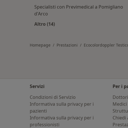
Specialisti con Previmedical a Pomigliano
d'Arco
Altro (14)
Altro nella categoria: Assicurazioni
Homepage
Prestazioni
Ecocolordoppler Testic
Servizi
Per i p
Condizioni di Servizio
Dottor
Informativa sulla privacy per i
Medici 
pazienti
Strutt
Informativa sulla privacy per i
Chiedi 
professionisti
Presta