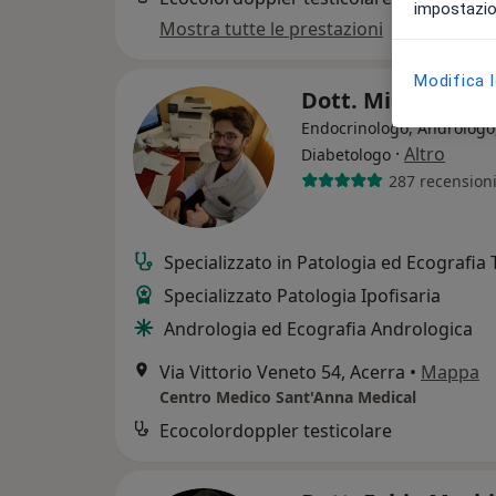
impostazion
Mostra tutte le prestazioni
Modifica 
Dott. Michele Ca
Endocrinologo, Andrologo
·
Altro
Diabetologo
287 recension
Specializzato in Patologia ed Ecografia 
Specializzato Patologia Ipofisaria
Andrologia ed Ecografia Andrologica
Via Vittorio Veneto 54, Acerra
•
Mappa
Centro Medico Sant'Anna Medical
Ecocolordoppler testicolare