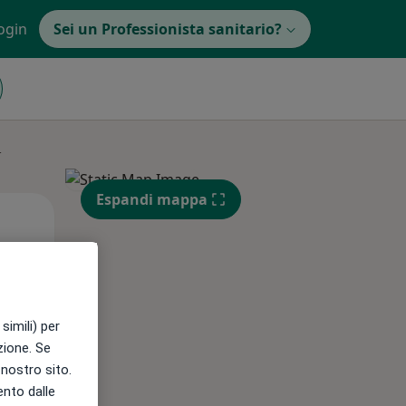
ogin
Sei un Professionista sanitario?
i
Espandi mappa
Mer,
Gio,
Ven,
12 Ago
13 Ago
14 Ago
simili) per
azione. Se
l nostro sito.
ento dalle