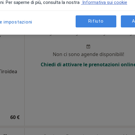
i. Per saperne di più, consulta la nostra
Informativa sui cookie
Rifiuto
A
le impostazioni
storo
Oggi
Domani
Lun,
Mar,
8 Ago
9 Ago
10 Ago
11 Ago
,
i
Non ci sono agende disponibili!
Chiedi di attivare le prenotazioni onlin
Tiroidea
60 €