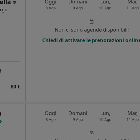
ella
Oggi
Domani
Lun,
Mar,
8 Ago
9 Ago
10 Ago
11 Ago
·
urgo
i
Non ci sono agende disponibili!
Chiedi di attivare le prenotazioni onlin
a
80 €
a
Oggi
Domani
Lun,
Mar,
8 Ago
9 Ago
10 Ago
11 Ago