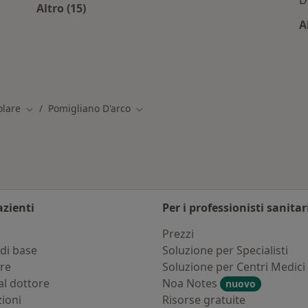
D
Altro (15)
Altro nella categoria: Servizi correlati a Pom
A
/Convenzioni a Pomigliano d'Arco
olare
Pomigliano D'arco
Cambia città
Cambia città
azienti
Per i professionisti sanitar
i
Prezzi
di base
Soluzione per Specialisti
ure
Soluzione per Centri Medici
al dottore
Noa Notes
nuovo
zioni
Risorse gratuite