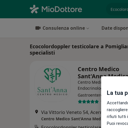
es. prest
Consulenza online
Date dispon
Ecocolordoppler testicolare a Pomiglian
specialisti
Centro Medico
Sant'Anna Medic
Centro Medico
Endocrinologo, Urologo,
La tua 
·
Altro
Gastroenterologo
1034 recensio
Accettando,
raccogliere 
Via Vittorio Veneto 54, Acerra
•
Mappa
rifiuti tutt
Centro Medico Sant'Anna Medical
Puoi revoca
Ecocolordoppler testicolare