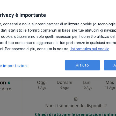
Non ci sono agende disponibili!
privacy è importante
Chiedi di attivare le prenotazioni onlin
 consenti a noi e ai nostri partner di utilizzare cookie (o tecnologie 
dati statistici e fornirti contenuti in base alle tue abitudini di navig
i i cookie, utilizzeremo solo quelli necessari per il corretto utilizzo de
re il tuo consenso o aggiornare le tue preferenze in qualsiasi mom
i. Per saperne di più, consulta la nostra
Informativa sui cookie
60 €
Rifiuto
A
le impostazioni
ion
Oggi
Domani
Lun,
Mar,
8 Ago
9 Ago
10 Ago
11 Ago
·
Altro
Non ci sono agende disponibili!
Chiedi di attivare le prenotazioni onlin