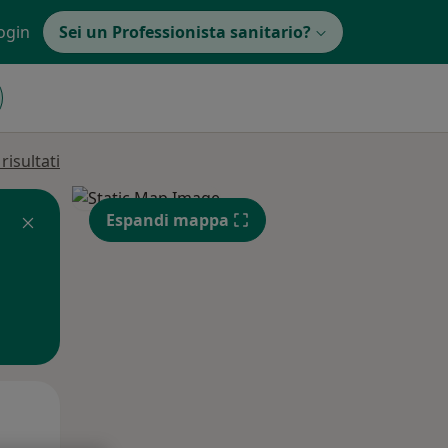
ogin
Sei un Professionista sanitario?
isultati
Espandi mappa
Mer,
Gio,
Ven,
12 Ago
13 Ago
14 Ago