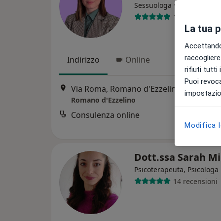
·
Altro
Sessuologa
17 recensioni
La tua 
Accettando,
raccogliere 
Indirizzo
Online
rifiuti tutt
Puoi revoca
Via Roma, Romano d'Ezzelino
•
Mappa
impostazion
Romano d'Ezzelino
Consulenza online
Modifica 
Dott.ssa Sarah M
Psicoterapeuta, Psicologa
14 recensioni