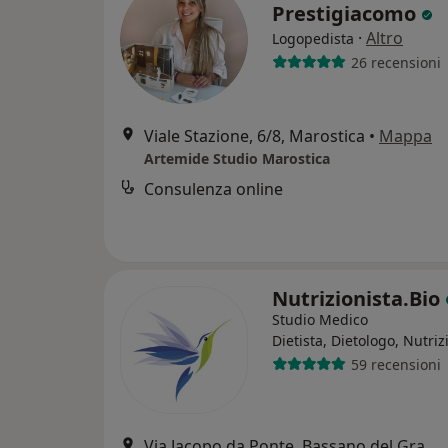
Prestigiacomo
·
Altro
Logopedista
26 recensioni
Viale Stazione, 6/8, Marostica
•
Mappa
Artemide Studio Marostica
Consulenza online
Nutrizionista.Bio
Studio Medico
Dietista, Dietologo, Nutriz
59 recensioni
Via Jacopo da Ponte, Bassano del Grappa