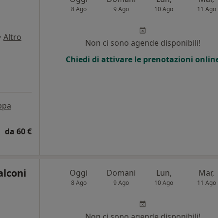
8 Ago
9 Ago
10 Ago
11 Ago
·
Altro
Non ci sono agende disponibili!
Chiedi di attivare le prenotazioni onlin
ppa
da 60 €
alconi
Oggi
Domani
Lun,
Mar,
8 Ago
9 Ago
10 Ago
11 Ago
Non ci sono agende disponibili!