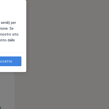
e
simili) per
azione. Se
l nostro sito.
ento dalle
ccetto
Mer,
Gio,
Ven,
12 Ago
13 Ago
14 Ago
e