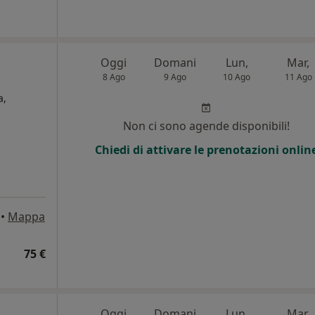
Oggi
Domani
Lun,
Mar,
8 Ago
9 Ago
10 Ago
11 Ago
a,
Non ci sono agende disponibili!
i
Chiedi di attivare le prenotazioni onlin
•
Mappa
75 €
Oggi
Domani
Lun,
Mar,