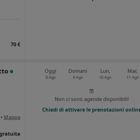
70 €
atto
Oggi
Domani
Lun,
Mar,
8 Ago
9 Ago
10 Ago
11 Ago
Non ci sono agende disponibili!
Chiedi di attivare le prenotazioni onlin
•
Mappa
gratuita