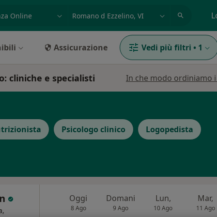
azione, medico, struttura
es: Roma
L
ibili
Assicurazione
Vedi più filtri
•
1
 cliniche e specialisti
In che modo ordiniamo i r
trizionista
Psicologo clinico
Logopedista
an
Oggi
Domani
Lun,
Mar,
8 Ago
9 Ago
10 Ago
11 Ago
a,