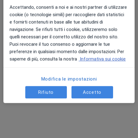
Chiedi di attivare le prenotazioni online
Accettando, consenti a noi e ai nostri partner di utilizzare
cookie (o tecnologie simili) per raccogliere dati statistici
e fornirti contenuti in base alle tue abitudini di
navigazione. Se rifiuti tutti i cookie, utilizzeremo solo
quelli necessari per il corretto utilizzo del nostro sito.
Puoi revocare il tuo consenso o aggiornare le tue
preferenze in qualsiasi momento dalle impostazioni. Per
saperne di più, consulta la nostra
Informativa sui cookie
Dott.ssa Sabrina Burato
·
Altro
Psicologo, Psicoterapeuta
Modifica le impostazioni
59 recensioni
Rifiuto
Accetto
Indirizzo
Online
via Cesare Battisti 8, Pordenone
•
Mappa
Studio Privato
Consulenza online
75 €