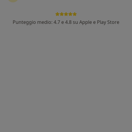
Punteggio medio: 4.7 e 4.8 su Apple e Play Store
Pagamenti online
Dott.ssa Deborah Cibin
·
Altro
Ostetrica, Nutrizionista
37 recensioni
Viale Franco Martelli 11, Pordenone
•
Mappa
Studio Ostetrico Nutrizionale Deborah Cibin
Consulenza online
60 €
Questo dottore non ha ancora attivato le prenotazioni online presso questo indirizzo.
Chiedi di attivare le prenotazioni online