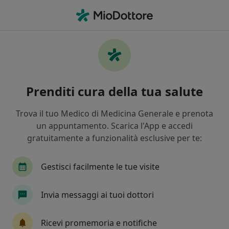
Men
Consulenza Online • Pordenone, PN
Filters
• 1
Mappa
Consulenza online a Pordenone: cliniche e
Prenditi cura della tua salute
specialisti
In che modo ordiniamo i risultati
Trova il tuo Medico di Medicina Generale e prenota
un appuntamento. Scarica l'App e accedi
gratuitamente a funzionalità esclusive per te:
Che specializzazione stai cercando?
Psicologo
Psicoterapeuta
Psicologo clinic
Gestisci facilmente le tue visite
Invia messaggi ai tuoi dottori
Ricevi promemoria e notifiche