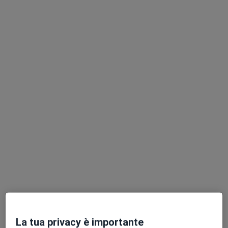
Dott.ssa Eleonora Pischiutti
·
Altro
Psicologa, Psicologa clinica
Indirizzo
Online
Pordenone
•
Mappa
Studio di Psicologia dr.ssa Pischiutti_Pordenone
Consulenza online
50 €
Questo dottore non ha ancora attivato le prenotazioni online presso questo indirizzo.
La tua privacy è importante