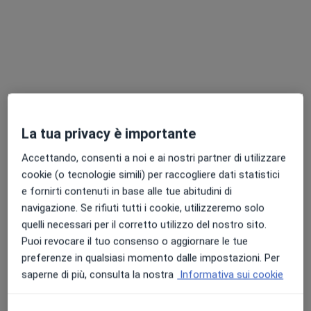
Dott.ssa Carolina Tartaglia
·
Altro
Dentista, Medico estetico
29 recensioni
Via degli Aldobrandini, 3l, Lido Di Ostia
•
Mappa
La tua privacy è importante
Studio Dentistico Tartaglia
Accettando, consenti a noi e ai nostri partner di utilizzare
Consulenza di medicina estetica
80 €
cookie (o tecnologie simili) per raccogliere dati statistici
Questo dottore non ha ancora attivato le prenotazioni online presso questo indirizzo.
e fornirti contenuti in base alle tue abitudini di
navigazione. Se rifiuti tutti i cookie, utilizzeremo solo
Chiedi di attivare le prenotazioni online
quelli necessari per il corretto utilizzo del nostro sito.
Puoi revocare il tuo consenso o aggiornare le tue
preferenze in qualsiasi momento dalle impostazioni. Per
saperne di più, consulta la nostra
Informativa sui cookie