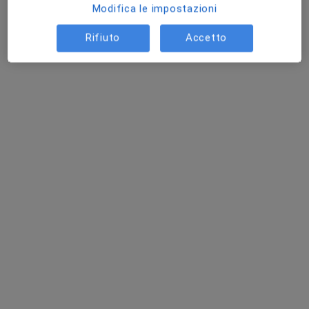
Modifica le impostazioni
Rifiuto
Accetto
Dr. Edoardo Dezi
·
Altro
Chirurgo plastico, Medico estetico
19 recensioni
Via Ferdinando Acton, 59, Roma
•
Mappa
Estesia
Consulenza di medicina estetica
Prezzo non disponibile
Questo dottore non ha ancora attivato le prenotazioni online presso questo indirizzo.
Chiedi di attivare le prenotazioni online