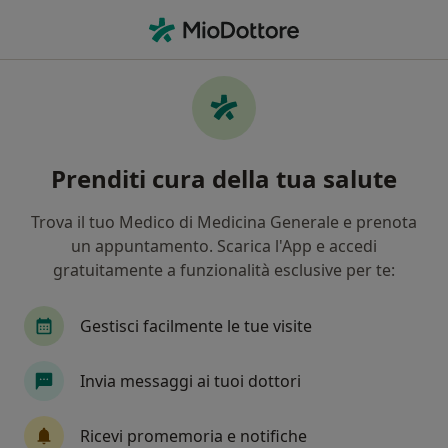
Men
Consulenza Di Medicina Estetica • Lido Di Ostia, RM
Filters
• 1
Mappa
Consulenza di medicina estetica a Lido Di
Prenditi cura della tua salute
Ostia: cliniche e specialisti
In che modo ordiniamo i risultati
Trova il tuo Medico di Medicina Generale e prenota
un appuntamento. Scarica l'App e accedi
gratuitamente a funzionalità esclusive per te:
Che specializzazione stai cercando?
Medico estetico
Dentista
Chirurgo plastic
Gestisci facilmente le tue visite
Invia messaggi ai tuoi dottori
Ricevi promemoria e notifiche