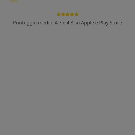
Punteggio medio: 4.7 e 4.8 su Apple e Play Store
Dott.ssa Rossana Telesca
·
Altro
Medico estetico
95 recensioni
Viale Capitan Consalvo 26, Lido Di Ostia
•
Mappa
C&C Medical Care
Consulenza di medicina estetica
Prestazione gratuita
Questo dottore non ha ancora attivato le prenotazioni online presso questo indirizzo.
Chiedi di attivare le prenotazioni online