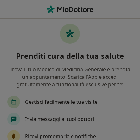
Men
Colloquio Psicologico • Noci, BA
Filters
• 1
Mappa
Colloquio psicologico a Noci: cliniche e
Prenditi cura della tua salute
specialisti
In che modo ordiniamo i risultati
Trova il tuo Medico di Medicina Generale e prenota
un appuntamento. Scarica l'App e accedi
gratuitamente a funzionalità esclusive per te:
Che specializzazione stai cercando?
Psicologo
Psicoterapeuta
Psicologo clinic
Gestisci facilmente le tue visite
Invia messaggi ai tuoi dottori
Ricevi promemoria e notifiche