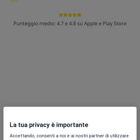
Punteggio medio: 4.7 e 4.8 su Apple e Play Store
Dott.ssa Lorita Tinelli
·
Altro
Psicologo, Psicologo clinico, Professional counselor
35 recensioni
Indirizzo
Online
Via Benedetto Croce, 49, Noci
•
Mappa
Studio Psicologico Dr.ssa Lorita Tinelli
Colloquio psicologico
da 60 €
Questo dottore non ha ancora attivato le prenotazioni online presso questo indirizzo.
Chiedi di attivare le prenotazioni online
La tua privacy è importante
Accettando, consenti a noi e ai nostri partner di utilizzare