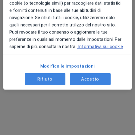
cookie (o tecnologie simili) per raccogliere dati statistici
e fornirti contenuti in base alle tue abitudini di
navigazione. Se rifiuti tutti i cookie, utilizzeremo solo
quelli necessari per il corretto utilizzo del nostro sito.
Puoi revocare il tuo consenso o aggiornare le tue
preferenze in qualsiasi momento dalle impostazioni. Per
saperne di più, consulta la nostra
Informativa sui cookie
Dott.ssa Valentina Giagulli
·
Altro
Psicologo, Psicoterapeuta
8 recensioni
Modifica le impostazioni
Rifiuto
Accetto
Indirizzo
Online
Via Sant'Antonio 5/E, Putignano
•
Mappa
Studio di Psicologia dr. ssa Valentina Giagulli
Colloquio psicologico
70 €
Questo dottore non ha ancora attivato le prenotazioni online presso questo indirizzo.