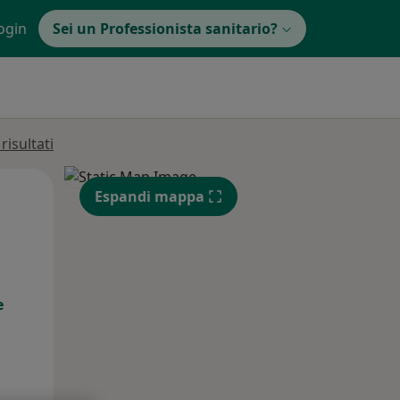
ogin
Sei un Professionista sanitario?
isultati
Mar,
Mer,
Gio,
Espandi mappa
11 Ago
12 Ago
13 Ago
e