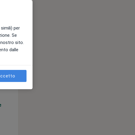
simili) per
azione. Se
l nostro sito.
ento dalle
Mar,
Mer,
Gio,
11 Ago
12 Ago
13 Ago
ccetto
e