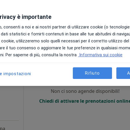
•
Mappa
100 €
privacy è importante
 consenti a noi e ai nostri partner di utilizzare cookie (o tecnologie 
dati statistici e fornirti contenuti in base alle tue abitudini di navig
i i cookie, utilizzeremo solo quelli necessari per il corretto utilizzo de
re il tuo consenso o aggiornare le tue preferenze in qualsiasi mom
Noci, BA, in aree vicine alla tua ricerca.
i. Per saperne di più, consulta la nostra
Informativa sui cookie
Oggi
Domani
Dom,
Lun,
7 Ago
8 Ago
9 Ago
10 Ago
Rifiuto
A
le impostazioni
i
Non ci sono agende disponibili!
Chiedi di attivare le prenotazioni onlin
pa