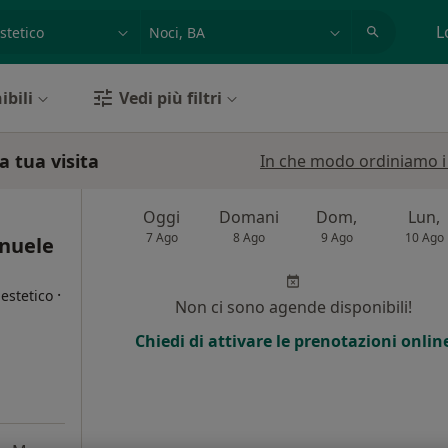
azione, medico, struttura
es: Roma
L
ibili
Vedi più filtri
a tua visita
In che modo ordiniamo i r
Oggi
Domani
Dom,
Lun,
7 Ago
8 Ago
9 Ago
10 Ago
nuele
·
estetico
Non ci sono agende disponibili!
Chiedi di attivare le prenotazioni onlin