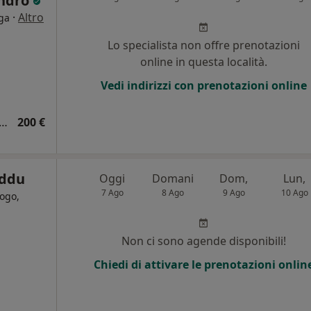
andro
·
Altro
oga
Lo specialista non offre prenotazioni
online in questa località.
Vedi indirizzi con prenotazioni online
rcutanei e intracutanei a lettura immediata
200 €
eddu
Oggi
Domani
Dom,
Lun,
7 Ago
8 Ago
9 Ago
10 Ago
ogo,
Non ci sono agende disponibili!
Chiedi di attivare le prenotazioni onlin