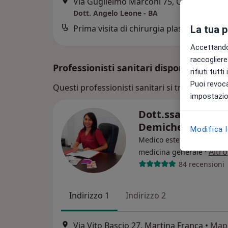
Via Guglielmo Marconi 75, Castellana Grotte
Dott. Angelo Leone - BA
Prima visita di chirurgia plastica
La tua 
Accettando,
raccogliere 
Professionisti sanitari disponibili
rifiuti tutt
Puoi revoca
Questi professionisti sanitari si trovano fuori 
impostazion
Dott.ssa Rosanna
Demichele
Modifica 
Medico estetico, Medico d
·
Altro
medicina generale
84 recensioni
Indirizzo 1
Indirizzo 2
Via Vito Bascio 27, Martina Franca
•
Map