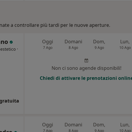
nate a controllare più tardi per le nuove aperture.
iano
Oggi
Domani
Dom,
Lun,
7 Ago
8 Ago
9 Ago
10 Ago
·
estetico
Non ci sono agende disponibili!
Chiedi di attivare le prenotazioni onlin
gratuita
Oggi
Domani
Dom,
Lun,
7 Ago
8 Ago
9 Ago
10 Ago