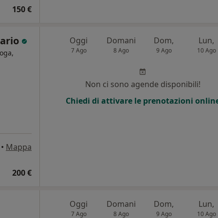
150 €
sario
Oggi
Domani
Dom,
Lun,
7 Ago
8 Ago
9 Ago
10 Ago
oga,
i
Non ci sono agende disponibili!
Chiedi di attivare le prenotazioni onlin
•
Mappa
200 €
Oggi
Domani
Dom,
Lun,
7 Ago
8 Ago
9 Ago
10 Ago