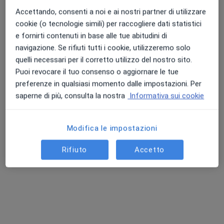
Accettando, consenti a noi e ai nostri partner di utilizzare
cookie (o tecnologie simili) per raccogliere dati statistici
e fornirti contenuti in base alle tue abitudini di
navigazione. Se rifiuti tutti i cookie, utilizzeremo solo
quelli necessari per il corretto utilizzo del nostro sito.
Puoi revocare il tuo consenso o aggiornare le tue
Dott. Sergio Caruso
preferenze in qualsiasi momento dalle impostazioni. Per
·
Altro
Podologo
saperne di più, consulta la nostra
Informativa sui cookie
59 recensioni
Corso Tukory 256, Palermo
•
Mappa
Modifica le impostazioni
Studio Podologico Dott.Caruso Sergio
Bendaggio Funzionale
da 40 €
Rifiuto
Accetto
Questo dottore non ha ancora attivato le prenotazioni online presso questo indirizzo.
Chiedi di attivare le prenotazioni online