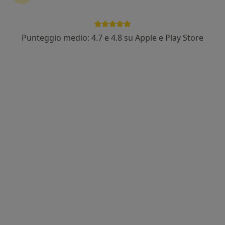
Punteggio medio: 4.7 e 4.8 su Apple e Play Store
Dott. Giorgio Sanguedolce
·
Altro
Fisiatra, Posturologo, Terapista del dolore
99 recensioni
Indirizzo 1
Indirizzo 2
Via XII Gennaio 1G, Palermo
•
Mappa
Studio Medico dott. Sanguedolce Giorgio
Bendaggio Funzionale
Prezzo non disponibile
Questo dottore non ha ancora attivato le prenotazioni online presso questo indirizzo.
Chiedi di attivare le prenotazioni online