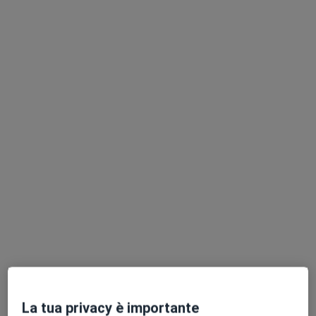
Dott.ssa Rosanna Grotta
·
Altro
Fisioterapista
17 recensioni
Piazza Goffredo Mameli, 1, Palermo
•
Mappa
Fisiolab
Bendaggio Funzionale
30 €
Questo dottore non ha ancora attivato le prenotazioni online presso questo indirizzo.
Chiedi di attivare le prenotazioni online
La tua privacy è importante