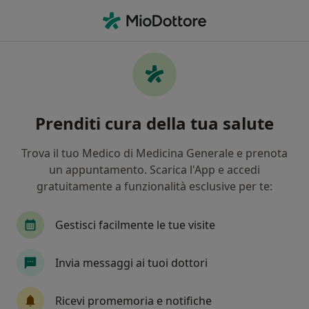
Men
Bendaggio Funzionale • Palermo, PA
Filters
• 1
Assicurazione
Map
Bendaggio Funzionale a Palermo: cliniche e
Prenditi cura della tua salute
specialisti
In che modo ordiniamo i risultati
Trova il tuo Medico di Medicina Generale e prenota
un appuntamento. Scarica l'App e accedi
gratuitamente a funzionalità esclusive per te:
Che specializzazione stai cercando?
Fisioterapista
Podologo
Posturologo
Gestisci facilmente le tue visite
Invia messaggi ai tuoi dottori
Ricevi promemoria e notifiche