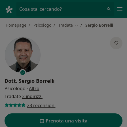
Men
Cosa stai cercando?
Homepage
Psicologo
Tradate
Sergio Borrelli
Cambia città
Dott.
Sergio Borrelli
sulle specializzazioni
Psicologo
·
Altro
Tradate
2 indirizzi
23 recensioni
Prenota una visita