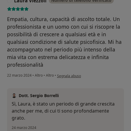
Laura Viezzoli
Numero di telefono verificato
L
Empatia, cultura, capacità di ascolto totale. Un
professionista e un uomo con cui si riscopre la
possibilità di crescere a qualsiasi età e in
qualsiasi condizione di salute psicofisica. Mi ha
accompagnato nel periodo più intenso della
mia vita con estrema delicatezza e infinita
professionalità
secondo l'opinione dell'utente Laura Viezzoli
22 marzo 2024
•
Altro
•
Altro
•
Segnala abuso
Dott. Sergio Borrelli
Sì, Laura, è stato un periodo di grande crescita
anche per me, di cui ti sono profondamente
grato.
24 marzo 2024