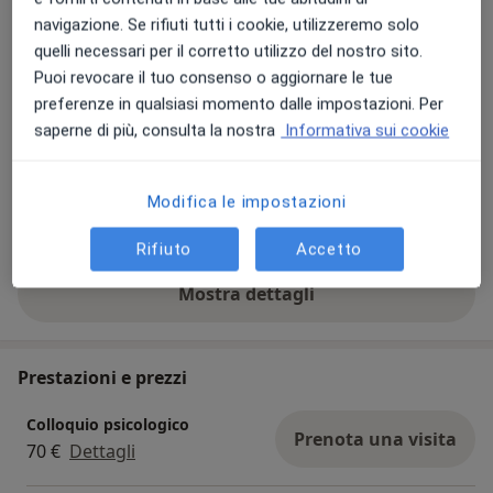
navigazione. Se rifiuti tutti i cookie, utilizzeremo solo
quelli necessari per il corretto utilizzo del nostro sito.
Puoi revocare il tuo consenso o aggiornare le tue
preferenze in qualsiasi momento dalle impostazioni. Per
Visualizza galleria (6)
saperne di più, consulta la nostra
Informativa sui cookie
Pagamento online accettato
Modifica le impostazioni
Risparmia tempo prima della visita.
Rifiuto
Accetto
Mostra dettagli
sull'esperienza
Prestazioni e prezzi
Colloquio psicologico
Prenota una visita
70 €
Dettagli