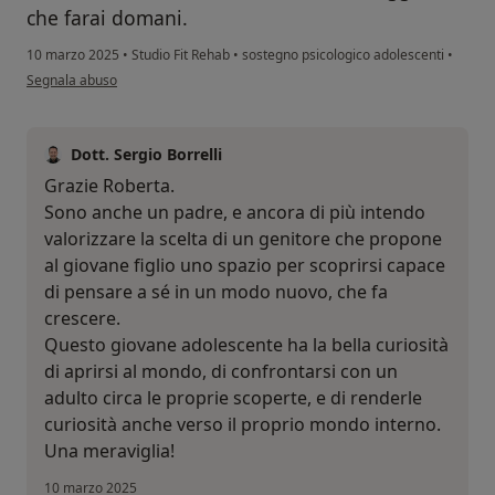
che farai domani.
10 marzo 2025
•
Studio Fit Rehab
•
sostegno psicologico adolescenti
•
secondo l'opinione dell'utente Roberta
Segnala abuso
Dott. Sergio Borrelli
Grazie Roberta.
Sono anche un padre, e ancora di più intendo
valorizzare la scelta di un genitore che propone
al giovane figlio uno spazio per scoprirsi capace
di pensare a sé in un modo nuovo, che fa
crescere.
Questo giovane adolescente ha la bella curiosità
di aprirsi al mondo, di confrontarsi con un
adulto circa le proprie scoperte, e di renderle
curiosità anche verso il proprio mondo interno.
Una meraviglia!
10 marzo 2025