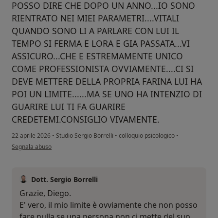
POSSO DIRE CHE DOPO UN ANNO...IO SONO
RIENTRATO NEI MIEI PARAMETRI....VITALI
QUANDO SONO LI A PARLARE CON LUI IL
TEMPO SI FERMA E LORA E GIA PASSATA...VI
ASSICURO...CHE E ESTREMAMENTE UNICO
COME PROFESSIONISTA OVVIAMENTE....CI SI
DEVE METTERE DELLA PROPRIA FARINA LUI HA
POI UN LIMITE......MA SE UNO HA INTENZIO DI
GUARIRE LUI TI FA GUARIRE
CREDETEMI.CONSIGLIO VIVAMENTE.
22 aprile 2026
•
Studio Sergio Borrelli
•
colloquio psicologico
•
secondo l'opinione dell'utente DIEGO
Segnala abuso
Dott. Sergio Borrelli
Grazie, Diego.
E' vero, il mio limite è ovviamente che non posso
fare nulla se una persona non ci mette del suo,