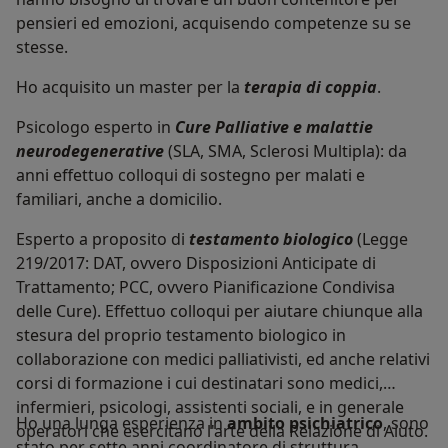
pensieri ed emozioni, acquisendo competenze su se
stesse.
Ho acquisito un master per la
terapia di coppia
.
Psicologo esperto in
Cure Palliative e malattie
neurodegenerative
(SLA, SMA, Sclerosi Multipla): da
anni effettuo colloqui di sostegno per malati e
familiari, anche a domicilio.
Esperto a proposito di
testamento biologico
(Legge
219/2017: DAT, ovvero Disposizioni Anticipate di
Trattamento; PCC, ovvero Pianificazione Condivisa
delle Cure). Effettuo colloqui per aiutare chiunque alla
stesura del proprio testamento biologico in
collaborazione con medici palliativisti, ed anche relativi
corsi di formazione i cui destinatari sono medici,
infermieri, psicologi, assistenti sociali, e in generale
Ho una lunga esperienza in
ambito psichiatrico
, sono
operatori che esercitano l'arte della Relazione di Aiuto.
stato per sette anni coordinatore di struttura