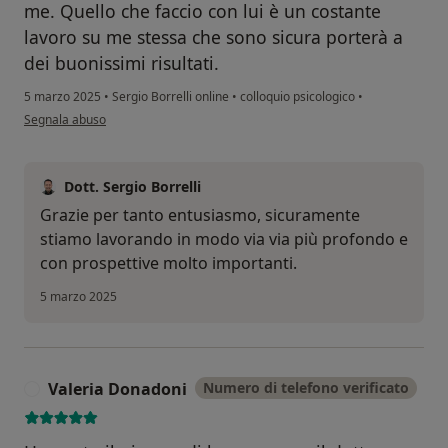
me. Quello che faccio con lui è un costante
lavoro su me stessa che sono sicura porterà a
dei buonissimi risultati.
5 marzo 2025
•
Sergio Borrelli online
•
colloquio psicologico
•
secondo l'opinione dell'utente Shana
Segnala abuso
Dott. Sergio Borrelli
Grazie per tanto entusiasmo, sicuramente
stiamo lavorando in modo via via più profondo e
con prospettive molto importanti.
5 marzo 2025
Valeria Donadoni
Numero di telefono verificato
V