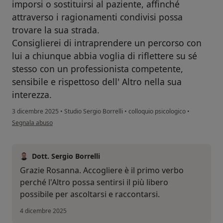
imporsi o sostituirsi al paziente, affinché
attraverso i ragionamenti condivisi possa
trovare la sua strada.
Consiglierei di intraprendere un percorso con
lui a chiunque abbia voglia di riflettere su sé
stesso con un professionista competente,
sensibile e rispettoso dell' Altro nella sua
interezza.
3 dicembre 2025
•
Studio Sergio Borrelli
•
colloquio psicologico
•
secondo l'opinione dell'utente Rosanna I.
Segnala abuso
Dott. Sergio Borrelli
Grazie Rosanna. Accogliere è il primo verbo
perché l'Altro possa sentirsi il più libero
possibile per ascoltarsi e raccontarsi.
4 dicembre 2025