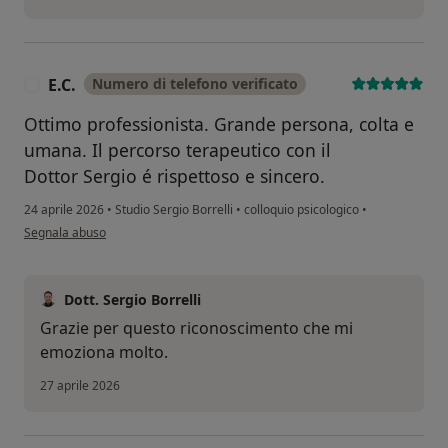
E.C.
Numero di telefono verificato
E
Ottimo professionista. Grande persona, colta e
umana. Il percorso terapeutico con il
Dottor Sergio é rispettoso e sincero.
24 aprile 2026
•
Studio Sergio Borrelli
•
colloquio psicologico
•
secondo l'opinione dell'utente E.C.
Segnala abuso
Dott. Sergio Borrelli
Grazie per questo riconoscimento che mi
emoziona molto.
27 aprile 2026