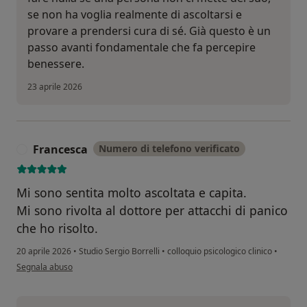
se non ha voglia realmente di ascoltarsi e
provare a prendersi cura di sé. Già questo è un
passo avanti fondamentale che fa percepire
benessere.
23 aprile 2026
Francesca
Numero di telefono verificato
F
Mi sono sentita molto ascoltata e capita.
Mi sono rivolta al dottore per attacchi di panico
che ho risolto.
20 aprile 2026
•
Studio Sergio Borrelli
•
colloquio psicologico clinico
•
secondo l'opinione dell'utente Francesca
Segnala abuso