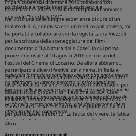
In particolare dal dicembre 2019 collaboro con
psichiatrica a media intensità assistenziale.
l’associazione VIDAS di Milano, da quando abbiamo
aperto lo “Sportello DAT”.
Nel 2016 una delle lunghe esperienze di cura di un
malato di SLA, condivisa con un medico palliativista, mi
ha portato a collaborare con la regista Laura Viezzoli
per la scrittura della sceneggiatura del film-
documentario “La Natura delle Cose”, la cui prima
proiezione risale al 10 agosto 2016 nel corso del
Festival del Cinema di Locarno. Da allora abbiamo
partecipato a diversi festival del cinema, in Italia e
Nella mia formazione sottolineo che per otto anni e mezzo
all’estero, ma abbiamo anche realizzato proiezioni in
ho effettuato un intenso percorso di psicoanalisi per
diverse località italiane incontrando molti cittadini per
lavorare sulle mie angosce personali, che caratterizzano la
dibattiti ricchi di spunti di riflessione su SLA, Cure
mia umanità e il mio sguardo potenzialmente più ricco di
Palliative, testamento biologico, ecc. Il 29 marzo 2017
verità nella percezione dell’altro, cioè delle persone che si
siamo stati presso il Senato della Repubblica Italiana
affidano alle mie competenze
.
per partecipare all’evento “La fatica del vivere, la fatica
del morire”, dove abbiamo proiettato “La Natura delle
Su di me
Altro
Cose” e partecipato al dibattito previsto dall’evento.
Aree di competenza principali: