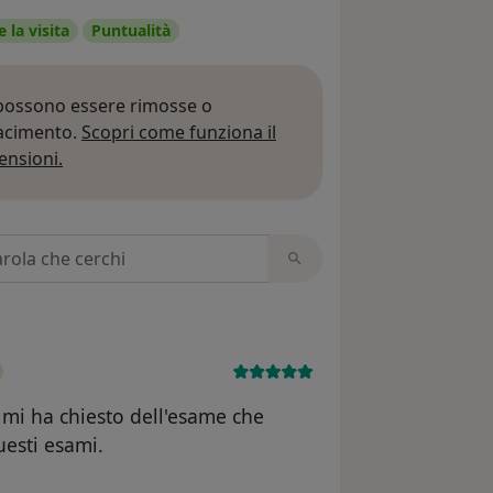
 la visita
Puntualità
 possono essere rimosse o
iacimento.
Scopri come funziona il
Per saperne di più sulle opinioni
ensioni.
 recensioni
 mi ha chiesto dell'esame che
uesti esami.
e dell'utente Da Costa