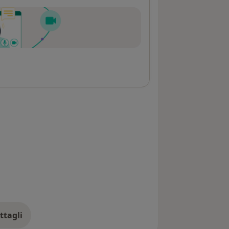
ttagli
ll'indirizzo