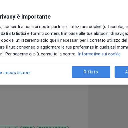
privacy è importante
 consenti a noi e ai nostri partner di utilizzare cookie (o tecnologie 
dati statistici e fornirti contenuti in base alle tue abitudini di navig
e persone attraverso la nutrizione alla
i i cookie, utilizzeremo solo quelli necessari per il corretto utilizzo de
ientifiche.
re il tuo consenso o aggiornare le tue preferenze in qualsiasi mom
i. Per saperne di più, consulta la nostra
Informativa sui cookie
in genere, anche con analisi del
Rifiuto
A
le impostazioni
llo low-FODMAPs della Monash
à gastrointestinale dell'Università di
 migliorare la vita dei miei pazienti
dy”, perché guarendo l'intestino
vendo anche problemi apparentemente
 ciò che riusciamo a digerire!