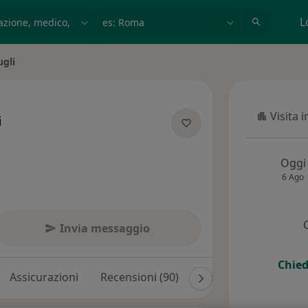
azione, medico, struttura
es: Roma
L
ugli
Visita 
i
Visita in
alizzazioni
Oggi
6 Ago
Invia messaggio
Chied
Assicurazioni
Recensioni (90)
Risposte ai pazienti 