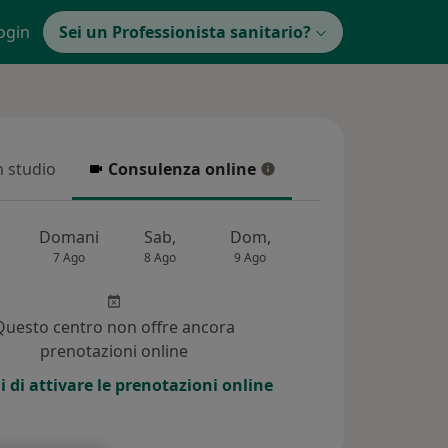
ogin
Sei un Professionista sanitario?
in studio
Consulenza online
 studio
Consulenza online
Domani
Sab,
Dom,
Lun,
Mar,
7 Ago
8 Ago
9 Ago
10 Ago
11 Ag
Questo centro non offre ancora
prenotazioni online
i di attivare le prenotazioni online
(24)