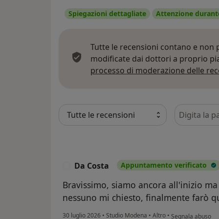
Spiegazioni dettagliate
Attenzione durante
Tutte le recensioni contano e non
modificate dai dottori a proprio p
processo di moderazione delle rec
Cerca nelle
Da Costa
Appuntamento verificato
D
Bravissimo, siamo ancora all'inizio ma
nessuno mi chiesto, finalmente farò q
secondo l'opinion
30 luglio 2026
•
Studio Modena
•
Altro
•
Segnala abuso