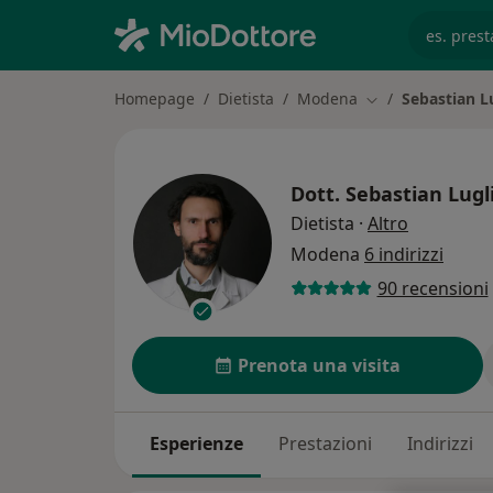
es. prest
Homepage
Dietista
Modena
Sebastian L
Cambia città
Dott.
Sebastian Lugl
sulle speci
Dietista
·
Altro
Modena
6 indirizzi
90 recensioni
Prenota una visita
Esperienze
Prestazioni
Indirizzi