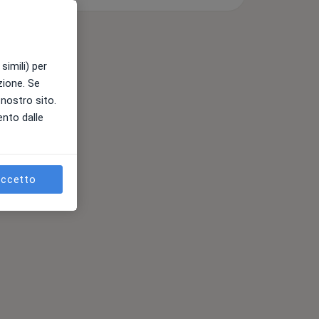
simili) per
azione. Se
l nostro sito.
ento dalle
ccetto