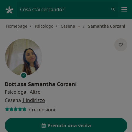
Men
Cosa stai cercando?
Homepage
Psicologo
Cesena
Samantha Corzani
Cambia città
Dott.ssa
Samantha Corzani
sulle specializzazioni
Psicologa
·
Altro
Cesena
1 indirizzo
7 recensioni
Prenota una visita