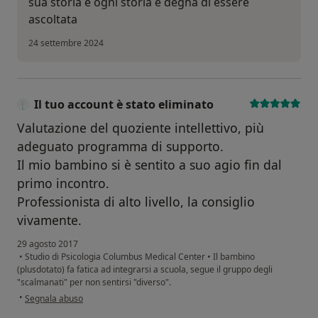
sua storia e ogni storia è degna di essere
ascoltata
24 settembre 2024
Il tuo account è stato eliminato
Valutazione del quoziente intellettivo, più
adeguato programma di supporto.
Il mio bambino si è sentito a suo agio fin dal
primo incontro.
Professionista di alto livello, la consiglio
vivamente.
29 agosto 2017
•
Studio di Psicologia Columbus Medical Center
•
Il bambino
(plusdotato) fa fatica ad integrarsi a scuola, segue il gruppo degli
"scalmanati" per non sentirsi "diverso".
secondo l'opinione dell'utente Il tuo account è stato eliminato
•
Segnala abuso