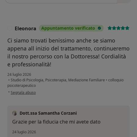
Eleonora
Appuntamento verificato
E
Ci siamo trovati benissimo anche se siamo
appena all inizio del trattamento, continueremo
il nostro percorso con la Dottoressa! Cordialità
e professionalità!
24 luglio 2026
•
Studio di Psicologia, Psicoterapia, Mediazione Familiare
•
colloquio
psicoterapeutico
secondo l'opinione dell'utente Eleonora
•
Segnala abuso
Dott.ssa Samantha Corzani
Grazie per la fiducia che mi avete dato
24 luglio 2026