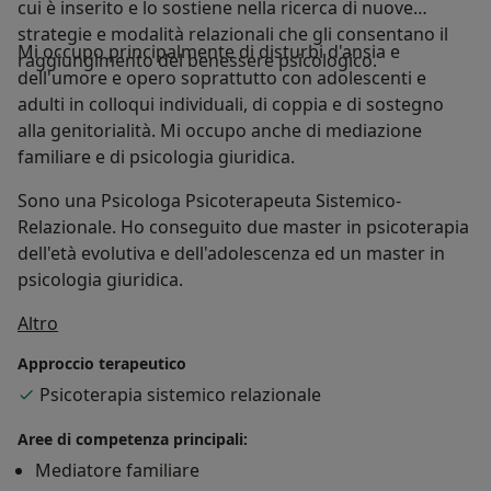
cui è inserito e lo sostiene nella ricerca di nuove
strategie e modalità relazionali che gli consentano il
Mi occupo principalmente di disturbi d'ansia e
raggiungimento del benessere psicologico.
dell'umore e opero soprattutto con adolescenti e
adulti in colloqui individuali, di coppia e di sostegno
alla genitorialità. Mi occupo anche di mediazione
familiare e di psicologia giuridica.
Sono una Psicologa Psicoterapeuta Sistemico-
Relazionale. Ho conseguito due master in psicoterapia
dell'età evolutiva e dell'adolescenza ed un master in
psicologia giuridica.
Su di me
Altro
Approccio terapeutico
Psicoterapia sistemico relazionale
Aree di competenza principali:
Mediatore familiare