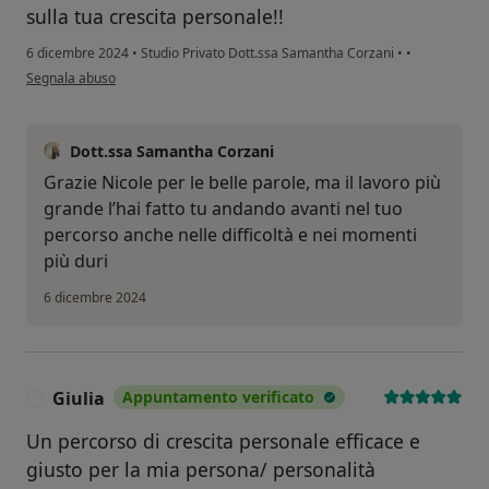
sulla tua crescita personale!!
6 dicembre 2024
•
Studio Privato Dott.ssa Samantha Corzani
•
•
secondo l'opinione dell'utente Nicole Masaia
Segnala abuso
Dott.ssa Samantha Corzani
Grazie Nicole per le belle parole, ma il lavoro più
grande l’hai fatto tu andando avanti nel tuo
percorso anche nelle difficoltà e nei momenti
più duri
6 dicembre 2024
Giulia
Appuntamento verificato
G
Un percorso di crescita personale efficace e
giusto per la mia persona/ personalità