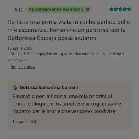
S.C.
Appuntamento verificato
S
Ho fatto una prima visita in cui ho parlato delle
mie esperienze. Penso che un percorso con la
Dottoressa Corzani possa aiutarmi.
15 aprile 2026
•
Studio di Psicologia, Psicoterapia, Mediazione Familiare
•
colloquio
psicologico
secondo l'opinione dell'utente S.C.
•
Segnala abuso
Dott.ssa Samantha Corzani
Ringrazio per la fiducia, una mia priorità al
primo colloquio e’ trasmettere accoglienza e e
rispetto per le storie che vengono condivise
15 aprile 2026