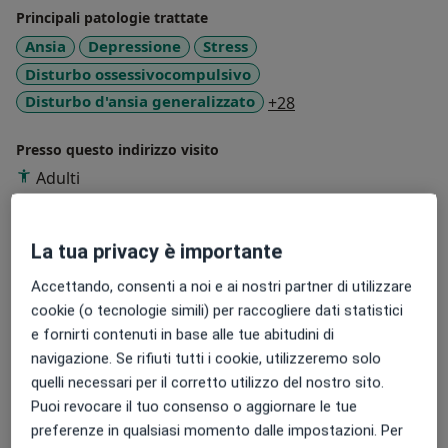
Principali patologie trattate
Ansia
Depressione
Stress
Disturbo ossessivocompulsivo
a11y_sr_more_disea
Disturbo d'ansia generalizzato
+28
Presso questo indirizzo visito
Adulti
Bambini (Solo in alcuni indirizzi)
Tipologia di visite
La tua privacy è importante
In studio
Visualizza gli indirizzi (1)
Accettando, consenti a noi e ai nostri partner di utilizzare
Consulenza online
Visualizza l'agenda online
cookie (o tecnologie simili) per raccogliere dati statistici
e fornirti contenuti in base alle tue abitudini di
Foto e video
navigazione. Se rifiuti tutti i cookie, utilizzeremo solo
quelli necessari per il corretto utilizzo del nostro sito.
Puoi revocare il tuo consenso o aggiornare le tue
preferenze in qualsiasi momento dalle impostazioni. Per