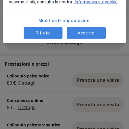
saperne di più, consulta la nostra
Informativa sui cookie
Modifica le impostazioni
Visualizza galleria (4)
Rifiuto
Accetto
Mostra dettagli
sull'esperienza
Prestazioni e prezzi
Colloquio psicologico
Prenota una visita
80 €
Dettagli
Consulenza online
Prenota una visita
80 €
Dettagli
Colloquio psicoterapeutico
Prenota una visita