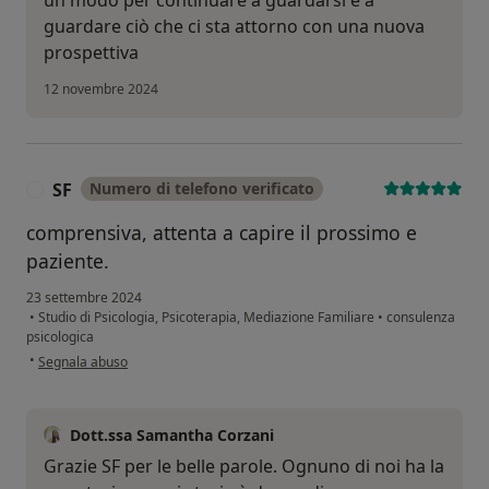
guardare ciò che ci sta attorno con una nuova
prospettiva
12 novembre 2024
SF
Numero di telefono verificato
S
comprensiva, attenta a capire il prossimo e
paziente.
23 settembre 2024
•
Studio di Psicologia, Psicoterapia, Mediazione Familiare
•
consulenza
psicologica
secondo l'opinione dell'utente SF
•
Segnala abuso
Dott.ssa Samantha Corzani
Grazie SF per le belle parole. Ognuno di noi ha la