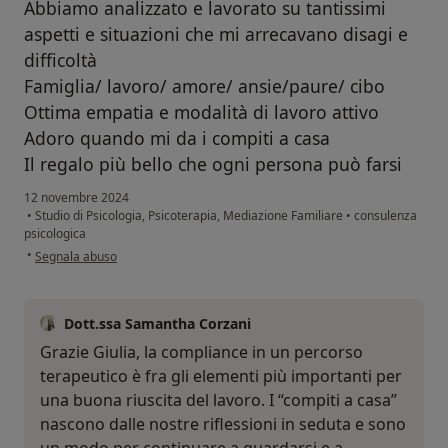
Abbiamo analizzato e lavorato su tantissimi
aspetti e situazioni che mi arrecavano disagi e
difficoltà
Famiglia/ lavoro/ amore/ ansie/paure/ cibo
Ottima empatia e modalità di lavoro attivo
Adoro quando mi da i compiti a casa
Il regalo più bello che ogni persona può farsi
12 novembre 2024
•
Studio di Psicologia, Psicoterapia, Mediazione Familiare
•
consulenza
psicologica
secondo l'opinione dell'utente Giulia
•
Segnala abuso
Dott.ssa Samantha Corzani
Grazie Giulia, la compliance in un percorso
terapeutico è fra gli elementi più importanti per
una buona riuscita del lavoro. I “compiti a casa”
nascono dalle nostre riflessioni in seduta e sono
un modo per continuare a guardarsi e a