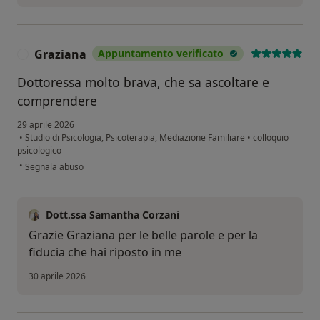
Graziana
Appuntamento verificato
G
Dottoressa molto brava, che sa ascoltare e
comprendere
29 aprile 2026
•
Studio di Psicologia, Psicoterapia, Mediazione Familiare
•
colloquio
psicologico
secondo l'opinione dell'utente Graziana
•
Segnala abuso
Dott.ssa Samantha Corzani
Grazie Graziana per le belle parole e per la
fiducia che hai riposto in me
30 aprile 2026