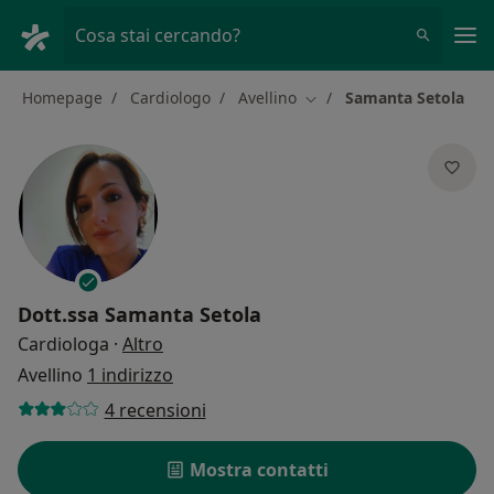
Men
Cosa stai cercando?
Homepage
Cardiologo
Avellino
Samanta Setola
Cambia città
Dott.ssa
Samanta Setola
sulle specializzazioni
Cardiologa
·
Altro
Avellino
1 indirizzo
4 recensioni
Mostra contatti