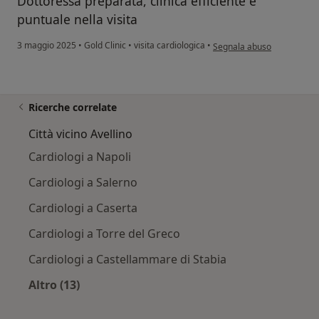
Dottoressa preparata, clinica efficiente e
puntuale nella visita
secondo l'opinione dell'ut
3 maggio 2025
•
Gold Clinic
•
visita cardiologica
•
Segnala abuso
Ricerche correlate
Città vicino Avellino
Cardiologi a Napoli
Cardiologi a Salerno
Cardiologi a Caserta
Cardiologi a Torre del Greco
Cardiologi a Castellammare di Stabia
Altro (13)
Altro nella categoria: Città vicino Avellino