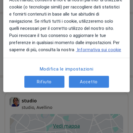
sull'esperienza
cookie (o tecnologie simili) per raccogliere dati statistici
e fornirti contenuti in base alle tue abitudini di
navigazione. Se rifiuti tutti i cookie, utilizzeremo solo
Prestazioni e prezzi
quelli necessari per il corretto utilizzo del nostro sito.
Visita cardiologica
Puoi revocare il tuo consenso o aggiornare le tue
Dettagli
preferenze in qualsiasi momento dalle impostazioni. Per
saperne di più, consulta la nostra
Informativa sui cookie
Come funzionano i prezzi?
Modifica le impostazioni
Rifiuto
Accetto
Indirizzo
studio
studio,
Avellino
Vedi mappa
si apre in una nuova scheda