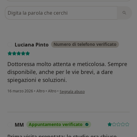
Cerca nelle recensioni
Luciana Pinto
Numero di telefono verificato
L
Dottoressa molto attenta e meticolosa. Sempre
disponibile, anche per le vie brevi, a dare
spiegazioni e soluzioni.
secondo l'opinione dell'utente Luciana Pinto
16 marzo 2026
•
Altro
•
Altro
•
Segnala abuso
MM
Appuntamento verificato
M
Prima visita prenotata: lo studio era chiuso.