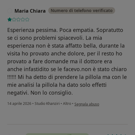
Maria Chiara
Numero di telefono verificato
M
Esperienza pessima. Poca empatia. Sopratutto
se ci sono problemi spiacevoli. La mia
esperienza non è stata affatto bella, durante la
visita ho provato anche dolore, per il resto ho
provato a fare domande ma il dottore era
anche infastidito se le facevo.non è stato chiaro
!!!!!! Mi ha detto di prendere la pillola ma con le
mie analisi la pillola ha dato solo effetti
negativi. Non lo consiglio.
secondo l'opinione dell'utente Maria
14 aprile 2026
•
Studio Khanziri
•
Altro
•
Segnala abuso