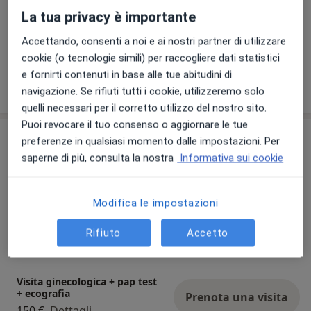
La tua privacy è importante
Visualizza galleria (1)
Accettando, consenti a noi e ai nostri partner di utilizzare
cookie (o tecnologie simili) per raccogliere dati statistici
e fornirti contenuti in base alle tue abitudini di
Mostra dettagli
sull'esperienza
navigazione. Se rifiuti tutti i cookie, utilizzeremo solo
quelli necessari per il corretto utilizzo del nostro sito.
Puoi revocare il tuo consenso o aggiornare le tue
Prestazioni e prezzi
preferenze in qualsiasi momento dalle impostazioni. Per
saperne di più, consulta la nostra
Informativa sui cookie
Visita ginecologica
Prenota una visita
Da 120 €
Dettagli
Modifica le impostazioni
Colposcopia
Rifiuto
Accetto
Prenota una visita
30 €
Dettagli
Visita ginecologica + pap test
+ ecografia
Prenota una visita
150 €
Dettagli