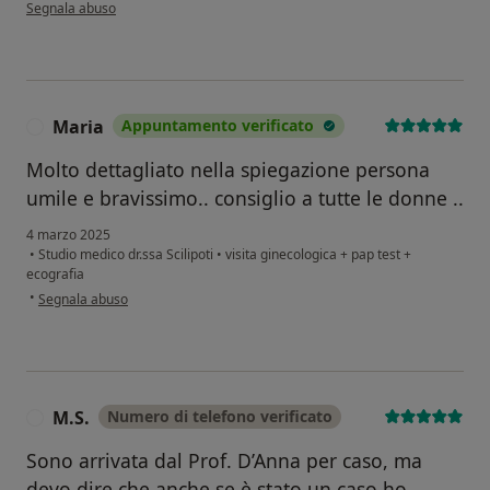
secondo l'opinione dell'utente Denaro Salvatrice
Segnala abuso
Maria
Appuntamento verificato
M
Molto dettagliato nella spiegazione persona
umile e bravissimo.. consiglio a tutte le donne ..
4 marzo 2025
•
Studio medico dr.ssa Scilipoti
•
visita ginecologica + pap test +
ecografia
secondo l'opinione dell'utente Maria
•
Segnala abuso
M.S.
Numero di telefono verificato
M
Sono arrivata dal Prof. D’Anna per caso, ma
devo dire che anche se è stato un caso ho