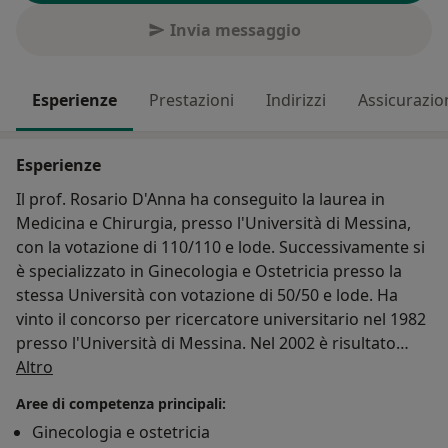
Invia messaggio
Esperienze
Prestazioni
Indirizzi
Assicurazio
Esperienze
Il prof. Rosario D'Anna ha conseguito la laurea in
Medicina e Chirurgia, presso l'Università di Messina,
con la votazione di 110/110 e lode. Successivamente si
è specializzato in Ginecologia e Ostetricia presso la
stessa Università con votazione di 50/50 e lode. Ha
vinto il concorso per ricercatore universitario nel 1982
presso l'Università di Messina. Nel 2002 è risultato
Su di me
idoneo al concorso per professore associato presso
Altro
l'Università di Firenze e nel dicembre dello stesso anno
Aree di competenza principali:
è stato chiamato presso l'Università di Messina. Nel
Ginecologia e ostetricia
2014 è stato vincitore del concorso per professore