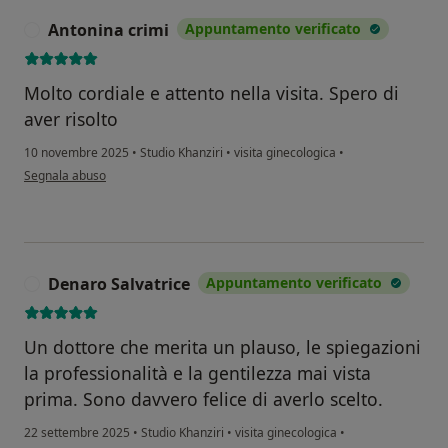
Antonina crimi
Appuntamento verificato
A
Molto cordiale e attento nella visita. Spero di
aver risolto
10 novembre 2025
•
Studio Khanziri
•
visita ginecologica
•
secondo l'opinione dell'utente Antonina crimi
Segnala abuso
Denaro Salvatrice
Appuntamento verificato
D
Un dottore che merita un plauso, le spiegazioni
la professionalità e la gentilezza mai vista
prima. Sono davvero felice di averlo scelto.
22 settembre 2025
•
Studio Khanziri
•
visita ginecologica
•