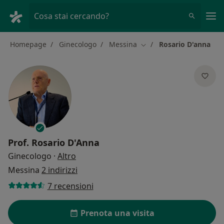
Men
Cosa stai cercando?
Homepage
Ginecologo
Messina
Rosario D'anna
Cambia città
Prof.
Rosario D'Anna
sulle specializzazioni
Ginecologo
·
Altro
Messina
2 indirizzi
7 recensioni
Prenota una visita