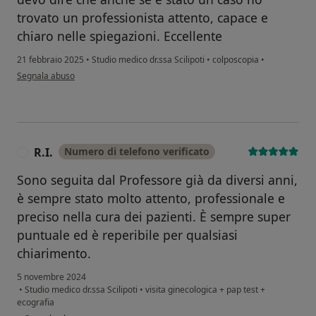
trovato un professionista attento, capace e
chiaro nelle spiegazioni. Eccellente
21 febbraio 2025
•
Studio medico dr.ssa Scilipoti
•
colposcopia
•
secondo l'opinione dell'utente M.S.
Segnala abuso
R.I.
Numero di telefono verificato
R
Sono seguita dal Professore già da diversi anni,
è sempre stato molto attento, professionale e
preciso nella cura dei pazienti. È sempre super
puntuale ed è reperibile per qualsiasi
chiarimento.
5 novembre 2024
•
Studio medico dr.ssa Scilipoti
•
visita ginecologica + pap test +
ecografia
secondo l'opinione dell'utente R.I.