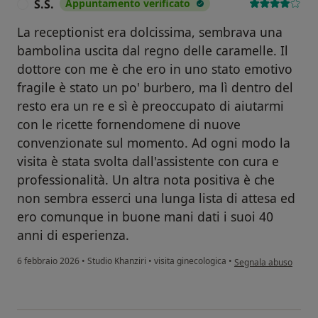
S.S.
Appuntamento verificato
S
La receptionist era dolcissima, sembrava una
bambolina uscita dal regno delle caramelle. Il
dottore con me è che ero in uno stato emotivo
fragile è stato un po' burbero, ma lì dentro del
resto era un re e sì è preoccupato di aiutarmi
con le ricette fornendomene di nuove
convenzionate sul momento. Ad ogni modo la
visita è stata svolta dall'assistente con cura e
professionalità. Un altra nota positiva è che
non sembra esserci una lunga lista di attesa ed
ero comunque in buone mani dati i suoi 40
anni di esperienza.
secondo l'opinione del
6 febbraio 2026
•
Studio Khanziri
•
visita ginecologica
•
Segnala abuso