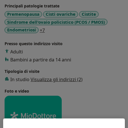
ordinario presso la stessa Università. Esperto, in
Principali patologie trattate
particolare, di patologia ostetricia e medicina
Premenopausa
Cisti ovariche
Cistite
perinatale, è stato dal 2013 al 2015 Presidente
Sindrome dell'ovaio policistico (PCOS / PMOS)
nazionale della Società Italiana Preeclampsia.
a11y_sr_more_diseases
Endometriosi
+7
Presso questo indirizzo visito
Adulti
Bambini a partire da 14 anni
Tipologia di visite
In studio
Visualizza gli indirizzi (2)
Foto e video