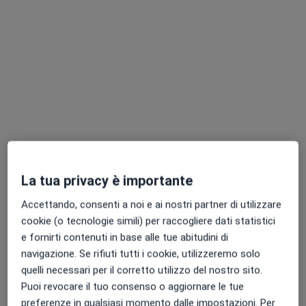
Dr. Salvatore Arimatea
·
Altro
Ginecologo, Medico di medicina generale, Sessuologo
77 recensioni
Via degli Amici 3, Messina
•
Mappa
La tua privacy è importante
Studio Medico Dott. Arimatea & Barbera (Via degli Amici)
Prima visita ginecologica
80 €
Accettando, consenti a noi e ai nostri partner di utilizzare
cookie (o tecnologie simili) per raccogliere dati statistici
Questo dottore non ha ancora attivato le prenotazioni online presso questo indirizzo.
e fornirti contenuti in base alle tue abitudini di
navigazione. Se rifiuti tutti i cookie, utilizzeremo solo
Chiedi di attivare le prenotazioni online
quelli necessari per il corretto utilizzo del nostro sito.
Puoi revocare il tuo consenso o aggiornare le tue
preferenze in qualsiasi momento dalle impostazioni. Per