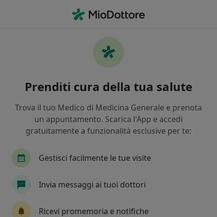
Men
Ginecologo • Melito di Porto Salvo, RC
Filters
Mappa
Ginecologi a Melito di Porto Salvo. Prenota
Prenditi cura della tua salute
online la tua visita
In che modo ordiniamo i risultati
Trova il tuo Medico di Medicina Generale e prenota
un appuntamento. Scarica l'App e accedi
gratuitamente a funzionalità esclusive per te:
Gestisci facilmente le tue visite
Invia messaggi ai tuoi dottori
Dott.ssa Angela Pipari
Ricevi promemoria e notifiche
·
Altro
Ginecologo