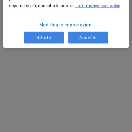
saperne di più, consulta la nostra
Informativa sui cookie
Modifica le impostazioni
Rifiuto
Accetto
Dott. Giuseppe Galletta
·
Ginecologo, Medico di medicina generale, Medico legale
Altro
89 recensioni
Indirizzo 1
Indirizzo 2
Indirizzo 3
Via del Torrione, 6, Reggio Calabria
•
Mappa
galletta&partners
Questo dottore non ha ancora attivato le prenotazioni online presso questo indirizzo.
Chiedi di attivare le prenotazioni online