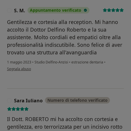
S. M.
Appuntamento verificato
S
Gentilezza e cortesia alla reception. Mi hanno
accolto il Dottor Delfino Roberto e la sua
assistente. Molto cordiali ed empatici oltre alla
professionalità indiscutibile. Sono felice di aver
trovato una struttura all'avanguardia
1 maggio 2023
•
Studio Delfino-Anzisi
•
estrazione dentaria
•
secondo l'opinione dell'utente S. M.
Segnala abuso
Sara Iuliano
Numero di telefono verificato
S
Il Dott. ROBERTO mi ha accolto con cortesia e
gentilezza, ero terrorizzata per un incisivo rotto