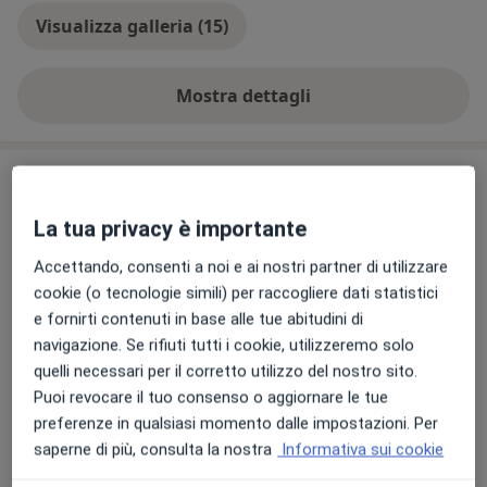
Visualizza galleria (15)
Mostra dettagli
sull'esperienza
Prestazioni e prezzi
Ablazione
La tua privacy è importante
Prenota una visita
77 €
Dettagli
Accettando, consenti a noi e ai nostri partner di utilizzare
cookie (o tecnologie simili) per raccogliere dati statistici
Ortopantomografia
e fornirti contenuti in base alle tue abitudini di
Prenota una visita
40 €
Dettagli
navigazione. Se rifiuti tutti i cookie, utilizzeremo solo
quelli necessari per il corretto utilizzo del nostro sito.
Puoi revocare il tuo consenso o aggiornare le tue
Trattamenti di paradontologia
Prenota una visita
preferenze in qualsiasi momento dalle impostazioni. Per
Dettagli
saperne di più, consulta la nostra
Informativa sui cookie