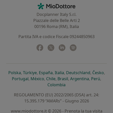
Contatti
MioDottore - Homepage
Docplanner Italy S.r.l.
Piazzale delle Belle Arti 2
00196 Roma (RM), Italia
Partita IVA e codice Fiscale 09244850963
Facebook
si apre in una nuova scheda
Twitter
si apre in una nuova scheda
Linkedin
si apre in una nuova sc
Spotify
si apre in una nuo
si apre in una nuova scheda
si apre in una nuova scheda
si apre in una nuova scheda
si apre in una nuova sche
si apre in 
si a
Polska
,
Türkiye
,
España
,
Italia
,
Deutschland
,
Česko
,
si apre in una nuova scheda
si apre in una nuova scheda
si apre in una nuova scheda
si apre in una nuova s
si apre in u
si apr
Portugal
,
México
,
Chile
,
Brasil
,
Argentina
,
Perú
,
si apre in una nuova sch
Colombia
REGOLAMENTO (EU) 2022/2065 (DSA) art. 24:
15.395.179 “AMARs” - Giugno 2026
www.miodottore.it © 2026 - Prenota la tua visita