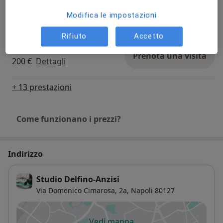
Tomografia computerizzata
Prenota una visita
Modifica le impostazioni
Da 50 €
Dettagli
Rifiuto
Accetto
Sbiancamento dentale
Prenota una visita
200 €
Dettagli
+ 13 prestazioni
Come funzionano i prezzi?
Indirizzo
Studio Delfino-Anzisi
Via Domenico Cimarosa, 2a,
Napoli
80127
Vedi mappa