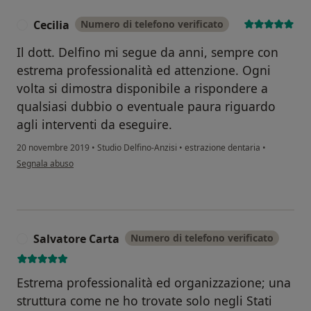
Cecilia
Numero di telefono verificato
C
Il dott. Delfino mi segue da anni, sempre con
estrema professionalità ed attenzione. Ogni
volta si dimostra disponibile a rispondere a
qualsiasi dubbio o eventuale paura riguardo
agli interventi da eseguire.
20 novembre 2019
•
Studio Delfino-Anzisi
•
estrazione dentaria
•
secondo l'opinione dell'utente Cecilia
Segnala abuso
Salvatore Carta
Numero di telefono verificato
S
Estrema professionalità ed organizzazione; una
struttura come ne ho trovate solo negli Stati