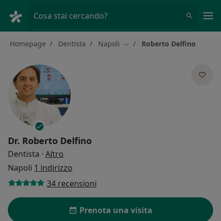
Men
Cosa stai cercando?
Homepage
Dentista
Napoli
Roberto Delfino
Cambia città
Dr.
Roberto Delfino
sulle specializzazioni
Dentista
·
Altro
Napoli
1 indirizzo
34 recensioni
Prenota una visita