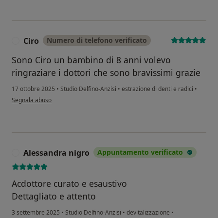
Ciro
Numero di telefono verificato
C
Sono Ciro un bambino di 8 anni volevo
ringraziare i dottori che sono bravissimi grazie
17 ottobre 2025
•
Studio Delfino-Anzisi
•
estrazione di denti e radici
•
secondo l'opinione dell'utente Ciro
Segnala abuso
Alessandra nigro
Appuntamento verificato
A
Acdottore curato e esaustivo
Dettagliato e attento
3 settembre 2025
•
Studio Delfino-Anzisi
•
devitalizzazione
•