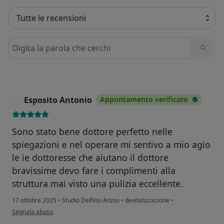
Cerca nelle recensioni
Esposito Antonio
Appuntamento verificato
E
Sono stato bene dottore perfetto nelle
spiegazioni e nel operare mi sentivo a mio agio
le ie dottoresse che aiutano il dottore
bravissime devo fare i complimenti alla
struttura mai visto una pulizia eccellente.
17 ottobre 2025
•
Studio Delfino-Anzisi
•
devitalizzazione
•
secondo l'opinione dell'utente Esposito Antonio
Segnala abuso