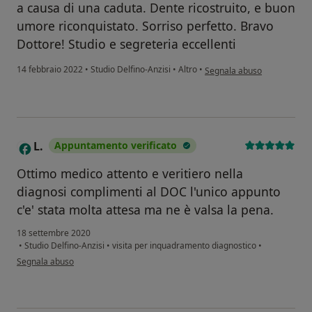
a causa di una caduta. Dente ricostruito, e buon
umore riconquistato. Sorriso perfetto. Bravo
Dottore! Studio e segreteria eccellenti
secondo l'opinione dell'uten
14 febbraio 2022
•
Studio Delfino-Anzisi
•
Altro
•
Segnala abuso
L.
Appuntamento verificato
L
Ottimo medico attento e veritiero nella
diagnosi complimenti al DOC l'unico appunto
c'e' stata molta attesa ma ne è valsa la pena.
18 settembre 2020
•
Studio Delfino-Anzisi
•
visita per inquadramento diagnostico
•
secondo l'opinione dell'utente L.
Segnala abuso