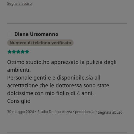
secondo l'opinione dell'utente Alessandra nigro
Segnala abuso
Diana Ursomanno
D
Numero di telefono verificato
Ottimo studio,ho apprezzato la pulizia degli
ambienti.
Personale gentile e disponibile,sia all
accettazione che le dottoressa sono state
dolcissime con mio figlio di 4 anni.
Consiglio
secondo l'opinione d
30 maggio 2024
•
Studio Delfino-Anzisi
•
pedodonzia
•
Segnala abuso