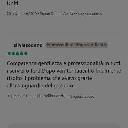
Uniti.
secondo l'opinione dell'utente 
20 novembre 2019
•
Studio Delfino-Anzisi
•
•
Segnala abuso
silviasodano
Numero di telefono verificato
S
Competenza,gentilezza e professionalità in tutti
i servizi offerti.Dopo vari tentativi,ho finalmente
risolto il problema che avevo grazie
all'avanguardia dello studio!
secondo l'opinione dell'utente silvi
9 giugno 2019
•
Studio Delfino-Anzisi
•
•
Segnala abuso