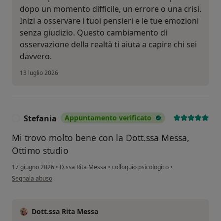
dopo un momento difficile, un errore o una crisi.
Inizi a osservare i tuoi pensieri e le tue emozioni
senza giudizio. Questo cambiamento di
osservazione della realtà ti aiuta a capire chi sei
davvero.
13 luglio 2026
Stefania
Appuntamento verificato
S
Mi trovo molto bene con la Dott.ssa Messa,
Ottimo studio
17 giugno 2026
•
D.ssa Rita Messa
•
colloquio psicologico
•
secondo l'opinione dell'utente Stefania
Segnala abuso
Dott.ssa Rita Messa