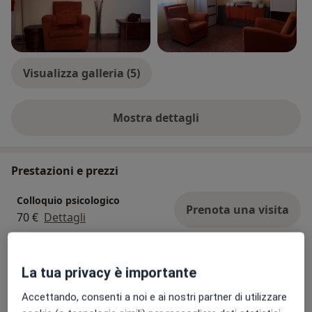
Visualizza galleria (5)
Mostra dettagli
sull'esperienza
Prestazioni e prezzi
Colloquio psicologico
Prenota una visita
70 €
Dettagli
Counseling genitori/figli
Prenota una visita
La tua privacy è importante
90 €
Dettagli
Accettando, consenti a noi e ai nostri partner di utilizzare