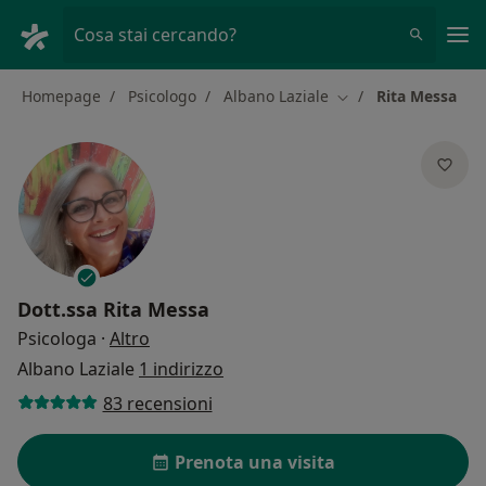
Men
Cosa stai cercando?
Homepage
Psicologo
Albano Laziale
Rita Messa
Cambia città
Dott.ssa
Rita Messa
sulle specializzazioni
Psicologa
·
Altro
Albano Laziale
1 indirizzo
83 recensioni
Prenota una visita