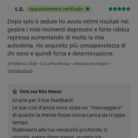
S.D.
Appuntamento verificato
S
Dopo solo 6 sedute ho avuto ottimi risultati nel
gestire i miei momenti depressivi e forte rabbia
repressa aumentando di molto la mia
autostima. Ho acquisito più consapevolezza di
chi sono e quindi forza e determinazione.
20 febbraio 2026
•
D.ssa Rita Messa
•
colloquio psicologico
•
secondo l'opinione dell'utente S.D.
Segnala abuso
Dott.ssa Rita Messa
Grazie per il tuo feedback!
Le tue crisi d'ansia sono state un "messaggero"
di quanto la mente fosse sovraccarica da troppo
tempo.
Riallinearti alle tue necessità profonde, ti
ricorda, passo dopo passo, quanto sia