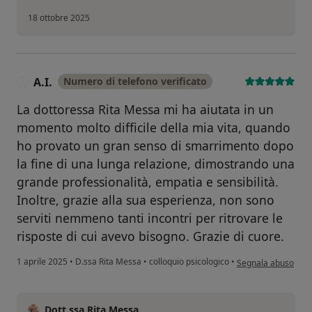
18 ottobre 2025
A.I.
Numero di telefono verificato
A
La dottoressa Rita Messa mi ha aiutata in un
momento molto difficile della mia vita, quando
ho provato un gran senso di smarrimento dopo
la fine di una lunga relazione, dimostrando una
grande professionalità, empatia e sensibilità.
Inoltre, grazie alla sua esperienza, non sono
serviti nemmeno tanti incontri per ritrovare le
risposte di cui avevo bisogno. Grazie di cuore.
secondo l'opinione d
1 aprile 2025
•
D.ssa Rita Messa
•
colloquio psicologico
•
Segnala abuso
Dott.ssa Rita Messa