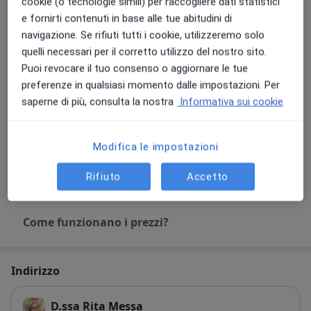
cookie (o tecnologie simili) per raccogliere dati statistici
Mindfulness
Prenota una visita
e fornirti contenuti in base alle tue abitudini di
Dettagli
navigazione. Se rifiuti tutti i cookie, utilizzeremo solo
quelli necessari per il corretto utilizzo del nostro sito.
Tecniche di rilassamento
Puoi revocare il tuo consenso o aggiornare le tue
Prenota una visita
Dettagli
preferenze in qualsiasi momento dalle impostazioni. Per
saperne di più, consulta la nostra
Informativa sui cookie
Terapia di gruppo
Prenota una visita
Dettagli
Modifica le impostazioni
Rifiuto
Accetto
+1 prestazione
Come funzionano i prezzi?
Indirizzo
D.ssa Rita Messa