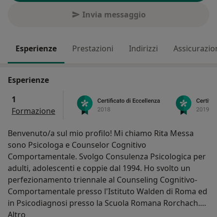
Invia messaggio
Esperienze
Prestazioni
Indirizzi
Assicurazio
Esperienze
1
Formazione
Benvenuto/a sul mio profilo! Mi chiamo Rita Messa
sono Psicologa e Counselor Cognitivo
Comportamentale. Svolgo Consulenza Psicologica per
adulti, adolescenti e coppie dal 1994. Ho svolto un
perfezionamento triennale al Counseling Cognitivo-
Comportamentale presso l'Istituto Walden di Roma ed
in Psicodiagnosi presso la Scuola Romana Rorchach.
Su di me
Successivamente ho conseguito la formazione in
Altro