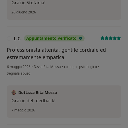
Grazie Stefania!
26 giugno 2026
L.C.
Appuntamento verificato
L
Professionista attenta, gentile cordiale ed
estremamente empatica
6 maggio 2026
•
D.ssa Rita Messa
•
colloquio psicologico
•
secondo l'opinione dell'utente L.C.
Segnala abuso
Dott.ssa Rita Messa
Grazie del feedback!
7 maggio 2026