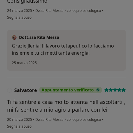
Consigliatissimo
24 marzo 2025
•
D.ssa Rita Messa
•
colloquio psicologico
•
secondo l'opinione dell'utente Jlenia
Segnala abuso
Dott.ssa Rita Messa
Grazie Jlenia! Il lavoro tetapeutico lo facciamo
insieme e tu ci metti tanta energia!
25 marzo 2025
Salvatore
Appuntamento verificato
S
Ti fa sentire a casa molto attenta nell ascoltarti ,
mi fa sentire a mio agio a parlare con lei
20 marzo 2025
•
D.ssa Rita Messa
•
colloquio psicologico
•
secondo l'opinione dell'utente Salvatore
Segnala abuso