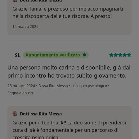
Grazie Tania, è prezioso per me accompagnarti
nella riscoperta delle tue risorse. A presto!
14 marzo 2025
SL
Appuntamento verificato
S
Una persona molto carina e disponibile, già dal
primo incontro ho trovato subito giovamento.
28 ottobre 2024
•
D.ssa Rita Messa
•
colloquio psicologico
•
secondo l'opinione dell'utente SL
Segnala abuso
Dott.ssa Rita Messa
Grazie per il feedback!! La decisione di prendersi
cura di sé è fondamentale per un percorso di
crescita psicologica.