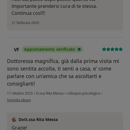
importante prendersi cura di te stessa.
Continua così!!!
21 febbraio 2026
VF
Appuntamento verificato
V
Dottoressa magnifica, già dalla prima visita mi
sono sentita accolta, ti senti a casa, e’ come
parlare con un’amica che sa ascoltarti e
consigliarti!
17 ottobre 2025
•
D.ssa Rita Messa
•
colloquio psicologico
•
secondo l'opinione dell'utente VF
Segnala abuso
Dott.ssa Rita Messa
Grazie!