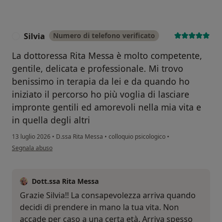
Silvia
Numero di telefono verificato
S
La dottoressa Rita Messa è molto competente,
gentile, delicata e professionale. Mi trovo
benissimo in terapia da lei e da quando ho
iniziato il percorso ho più voglia di lasciare
impronte gentili ed amorevoli nella mia vita e
in quella degli altri
13 luglio 2026
•
D.ssa Rita Messa
•
colloquio psicologico
•
secondo l'opinione dell'utente Silvia
Segnala abuso
Dott.ssa Rita Messa
Grazie Silvia!! La consapevolezza arriva quando
decidi di prendere in mano la tua vita. Non
accade per caso a una certa età. Arriva spesso