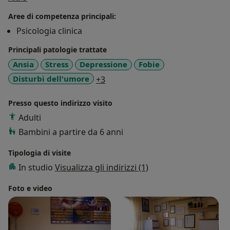
Psicoterapia Cognitiva PostRazionalista presso Istituto
Aree di competenza principali:
IPRA di Roma. Approfondisco il mio interesse per la
Psicologia clinica
relazione Mente-Cuore-Corpo con formazioni: nel
Training Autogeno di Shultz, il Rilassamento
Principali patologie trattate
Progressivo di Jacobson, la Musicoterapia (in
Ansia
Stress
Depressione
Fobie
particolare circa gli effetti benefici delle vibrazioni della
a11y_sr_more_diseases
Disturbi dell'umore
+3
voce e degli strumenti a percussione), la Psicofonia e
successivamente con un Programma di Formazione
Presso questo indirizzo visito
Mindfulness-Based per interventi di prevenzione e
Adulti
mantenimento del benessere fisico, psicologico ed
Bambini a partire da 6 anni
esistenziale (MBSR).
Tipologia di visite
In studio
Visualizza gli indirizzi (1)
Foto e video