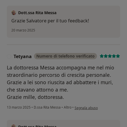
Dott.ssa Rita Messa
Grazie Salvatore per il tuo feedback!
20 marzo 2025
Tetyana
Numero di telefono verificato
T
La dottoressa Messa accompagna me nel mio
straordinario percorso di crescita personale.
Grazie a lei sono riuscita ad abbattere i muri,
che stavano attorno a me.
Grazie mille, dottoressa.
secondo l'opinione dell'utente Te
13 marzo 2025
•
D.ssa Rita Messa
•
Altro
•
Segnala abuso
Dott.ssa Rita Messa