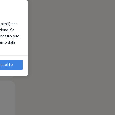
10 Ago
11 Ago
12 Ago
simili) per
e
azione. Se
l nostro sito.
ento dalle
ccetto
Lun,
Mar,
Mer,
10 Ago
11 Ago
12 Ago