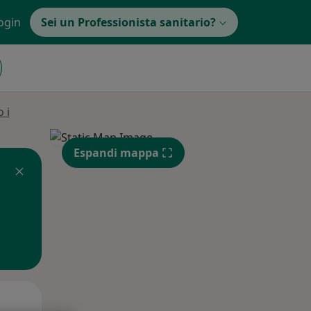
ogin
Sei un Professionista sanitario?
 i
Espandi mappa
Lun,
Mar,
Mer,