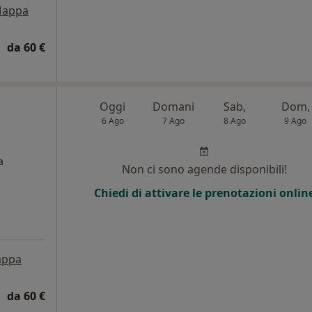
appa
da 60 €
Oggi
Domani
Sab,
Dom,
6 Ago
7 Ago
8 Ago
9 Ago
a
Non ci sono agende disponibili!
Chiedi di attivare le prenotazioni onlin
ppa
da 60 €