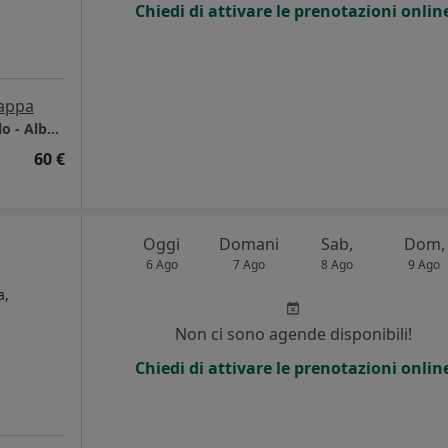
Chiedi di attivare le prenotazioni onlin
appa
Studio di Psicoterapia Dottor. Michele Cavallo - Albano Laziale
60 €
Oggi
Domani
Sab,
Dom,
6 Ago
7 Ago
8 Ago
9 Ago
a,
Non ci sono agende disponibili!
Chiedi di attivare le prenotazioni onlin