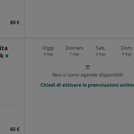
80 €
ita
Oggi
Domani
Sab,
Dom,
ak
6 Ago
7 Ago
8 Ago
9 Ago
Non ci sono agende disponibili!
Chiedi di attivare le prenotazioni onlin
65 €