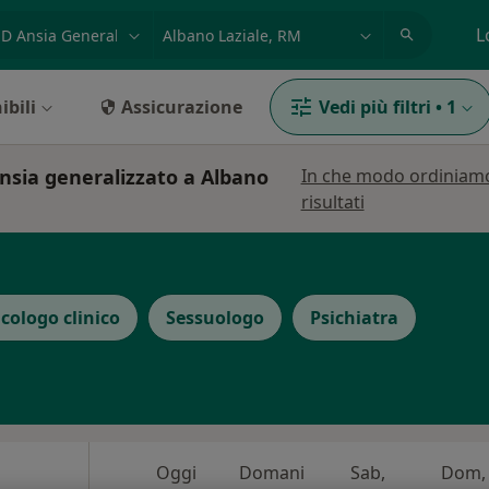
azione, medico, struttura
es: Roma
L
ibili
Assicurazione
Vedi più filtri
•
1
ansia generalizzato a Albano
In che modo ordiniamo
risultati
icologo clinico
Sessuologo
Psichiatra
Oggi
Domani
Sab,
Dom,