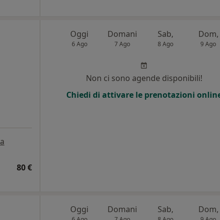
Oggi
Domani
Sab,
Dom,
6 Ago
7 Ago
8 Ago
9 Ago
Non ci sono agende disponibili!
Chiedi di attivare le prenotazioni onlin
a
80 €
Oggi
Domani
Sab,
Dom,
6 Ago
7 Ago
8 Ago
9 Ago