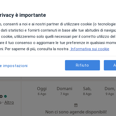
6 Ago
7 Ago
8 Ago
9 Ago
icci
·
Altro
privacy è importante
Non ci sono agende disponibili!
 consenti a noi e ai nostri partner di utilizzare cookie (o tecnologie 
Chiedi di attivare le prenotazioni onlin
dati statistici e fornirti contenuti in base alle tue abitudini di navig
i i cookie, utilizzeremo solo quelli necessari per il corretto utilizzo de
re il tuo consenso o aggiornare le tue preferenze in qualsiasi mom
i. Per saperne di più, consulta la nostra
Informativa sui cookie
pa
Rifiuto
A
le impostazioni
60 €
Oggi
Domani
Sab,
Dom,
6 Ago
7 Ago
8 Ago
9 Ago
ro
·
Altro
o
Non ci sono agende disponibili!