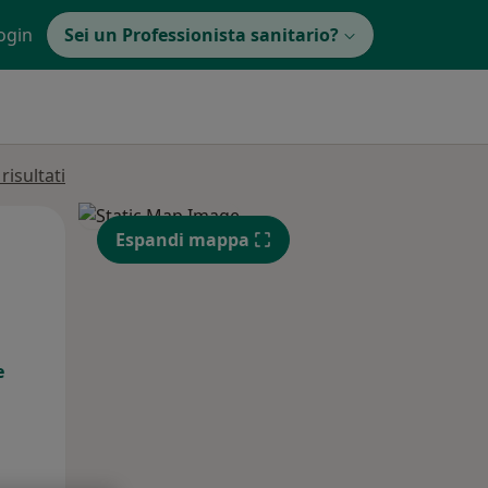
ogin
Sei un Professionista sanitario?
isultati
Lun,
Mar,
Mer,
Espandi mappa
10 Ago
11 Ago
12 Ago
e