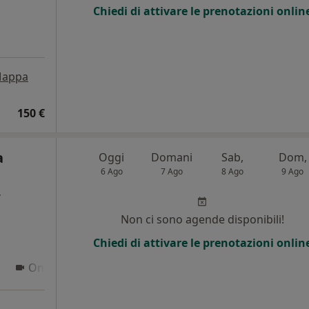
Chiedi di attivare le prenotazioni onlin
appa
150 €
a
Oggi
Domani
Sab,
Dom,
6 Ago
7 Ago
8 Ago
9 Ago
,
Non ci sono agende disponibili!
Chiedi di attivare le prenotazioni onlin
Online