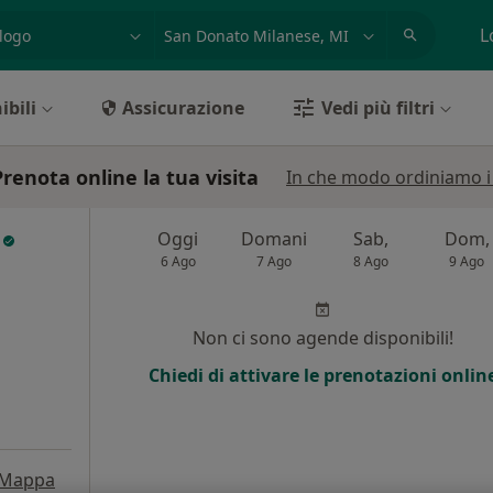
azione, medico, struttura
es: Roma
L
ibili
Assicurazione
Vedi più filtri
enota online la tua visita
In che modo ordiniamo i r
o
Oggi
Domani
Sab,
Dom,
6 Ago
7 Ago
8 Ago
9 Ago
Non ci sono agende disponibili!
Chiedi di attivare le prenotazioni onlin
Mappa