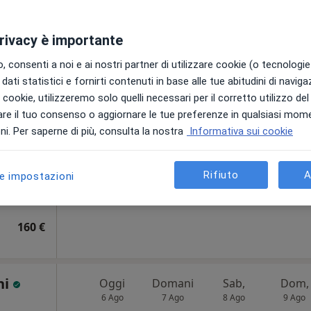
140 €
privacy è importante
 consenti a noi e ai nostri partner di utilizzare cookie (o tecnologie 
dati statistici e fornirti contenuti in base alle tue abitudini di navig
 Laura
Oggi
Domani
Sab,
Dom,
i i cookie, utilizzeremo solo quelli necessari per il corretto utilizzo de
6 Ago
7 Ago
8 Ago
9 Ago
re il tuo consenso o aggiornare le tue preferenze in qualsiasi mom
i. Per saperne di più, consulta la nostra
Informativa sui cookie
Lo specialista non offre prenotazioni
online in questa località.
Rifiuto
A
le impostazioni
•
Mappa
Vedi indirizzi con prenotazioni online
160 €
ni
Oggi
Domani
Sab,
Dom,
6 Ago
7 Ago
8 Ago
9 Ago