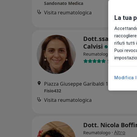
Sandonato Medica
Visita reumatologica
La tua 
Accettando,
raccogliere 
Dott.ssa Stefania
rifiuti tutt
Calvisi
Puoi revoca
·
Altro
Reumatologo
impostazion
56 recensioni
Modifica 
Piazza Giuseppe Garibaldi 10, Melegnano
Fisio432
Visita reumatologica
Dott. Nicola Boffi
·
Altro
Reumatologo