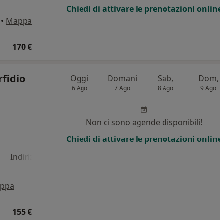
Chiedi di attivare le prenotazioni onlin
•
Mappa
170 €
rfidio
Oggi
Domani
Sab,
Dom,
6 Ago
7 Ago
8 Ago
9 Ago
Non ci sono agende disponibili!
Chiedi di attivare le prenotazioni onlin
Indirizzo 4
ppa
155 €