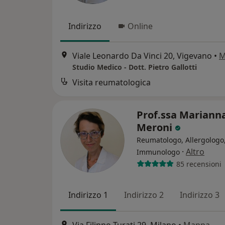
Indirizzo
Online
Viale Leonardo Da Vinci 20, Vigevano
•
M
Studio Medico - Dott. Pietro Gallotti
Visita reumatologica
Prof.ssa Mariann
Meroni
Reumatologo, Allergologo
·
Altro
Immunologo
85 recensioni
Indirizzo 1
Indirizzo 2
Indirizzo 3
Via Filippo Turati 29, Milano
•
Mappa