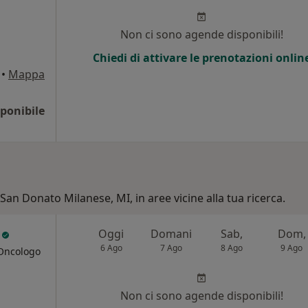
Non ci sono agende disponibili!
Chiedi di attivare le prenotazioni onlin
•
Mappa
ponibile
 San Donato Milanese, MI, in aree vicine alla tua ricerca.
i
Oggi
Domani
Sab,
Dom,
6 Ago
7 Ago
8 Ago
9 Ago
 Oncologo
Non ci sono agende disponibili!