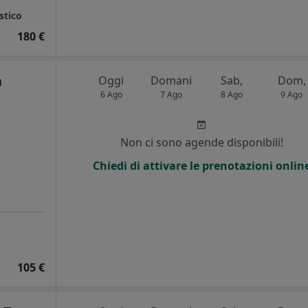
stico
180 €
a
Oggi
Domani
Sab,
Dom,
6 Ago
7 Ago
8 Ago
9 Ago
Non ci sono agende disponibili!
Chiedi di attivare le prenotazioni onlin
105 €