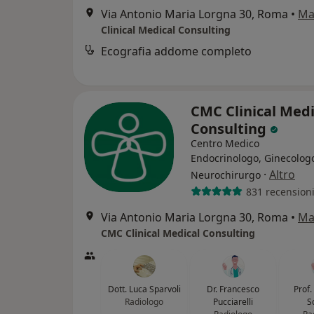
Via Antonio Maria Lorgna 30, Roma
•
Ma
Clinical Medical Consulting
Ecografia addome completo
CMC Clinical Medi
Consulting
Centro Medico
Endocrinologo, Ginecolog
·
Altro
Neurochirurgo
831 recension
Via Antonio Maria Lorgna 30, Roma
•
Ma
CMC Clinical Medical Consulting
Dott. Luca Sparvoli
Dr. Francesco
Prof
Radiologo
Pucciarelli
S