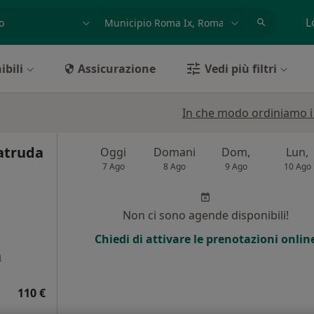
azione, medico, struttura
es: Roma
L
ibili
Assicurazione
Vedi più filtri
In che modo ordiniamo i r
atruda
Oggi
Domani
Dom,
Lun,
7 Ago
8 Ago
9 Ago
10 Ago
Non ci sono agende disponibili!
Chiedi di attivare le prenotazioni onlin
a
110 €