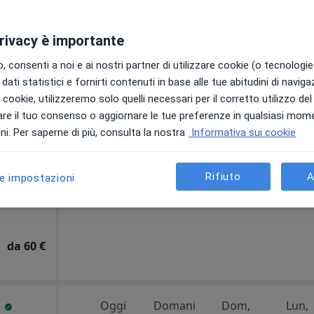
privacy è importante
Oggi
Domani
Dom,
Lun,
 consenti a noi e ai nostri partner di utilizzare cookie (o tecnologie 
7 Ago
8 Ago
9 Ago
10 Ago
ippo
dati statistici e fornirti contenuti in base alle tue abitudini di navig
adiologo
i i cookie, utilizzeremo solo quelli necessari per il corretto utilizzo de
re il tuo consenso o aggiornare le tue preferenze in qualsiasi mom
Non ci sono agende disponibili!
i. Per saperne di più, consulta la nostra
Informativa sui cookie
Chiedi di attivare le prenotazioni onlin
Indirizzo 4
Rifiuto
A
le impostazioni
da 60 €
a
Oggi
Domani
Dom,
Lun,