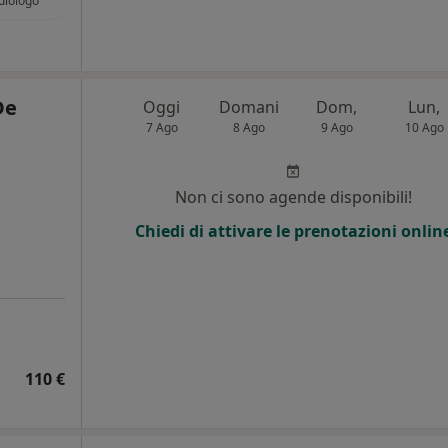
diologo
De
Oggi
Domani
Dom,
Lun,
7 Ago
8 Ago
9 Ago
10 Ago
i
Non ci sono agende disponibili!
Chiedi di attivare le prenotazioni onlin
110 €