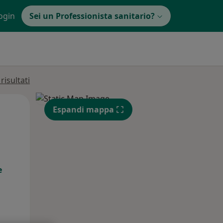
ogin
Sei un Professionista sanitario?
isultati
Mar,
Mer,
Gio,
Espandi mappa
11 Ago
12 Ago
13 Ago
e