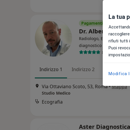
La tua 
Pagamenti online
Accettando,
Dr. Alberto Di Fil
raccogliere 
Radiologo, Ecografista, R
rifiuti tutt
·
Altro
diagnostico
Puoi revoca
81 recensioni
impostazion
Indirizzo 1
Indirizzo 2
Indirizzo 3
Modifica 
Via Ottaviano Scoto, 53, Roma
•
Mappa
Studio Medico
Ecografia
Aster Diagnostic