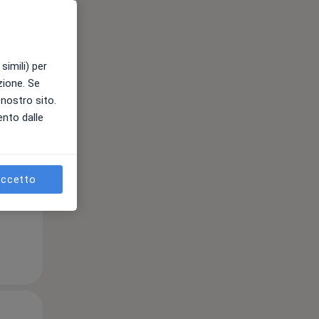
Mar,
Mer,
Gio,
simili) per
11 Ago
12 Ago
13 Ago
azione. Se
l nostro sito.
ento dalle
e
ccetto
Mar,
Mer,
Gio,