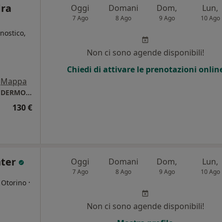
dra
Oggi
Domani
Dom,
Lun,
7 Ago
8 Ago
9 Ago
10 Ago
nostico,
Non ci sono agende disponibili!
Chiedi di attivare le prenotazioni onlin
Mappa
Studio Medico Dott.ssa Panetta Roma EUR "DERMOAROMA"
130 €
nter
Oggi
Domani
Dom,
Lun,
7 Ago
8 Ago
9 Ago
10 Ago
·
 Otorino
Non ci sono agende disponibili!