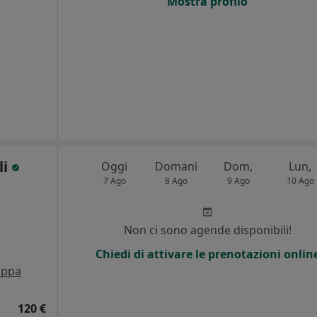
Mostra profilo
li
Oggi
Domani
Dom,
Lun,
7 Ago
8 Ago
9 Ago
10 Ago
Non ci sono agende disponibili!
Chiedi di attivare le prenotazioni onlin
ppa
120 €