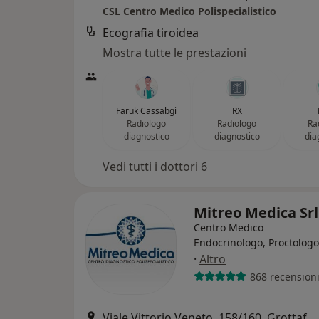
CSL Centro Medico Polispecialistico
Ecografia tiroidea
Mostra tutte le prestazioni
Faruk Cassabgi
RX
Radiologo
Radiologo
Ra
diagnostico
diagnostico
dia
Vedi tutti i dottori 6
Mitreo Medica Sr
Centro Medico
Endocrinologo, Proctologo
·
Altro
868 recension
Viale Vittorio Veneto, 158/160, Grottaferrata