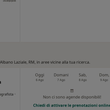
Albano Laziale, RM, in aree vicine alla tua ricerca.
Oggi
Domani
Sab,
Dom,
6 Ago
7 Ago
8 Ago
9 Ago
a
·
ografista
Non ci sono agende disponibili!
Chiedi di attivare le prenotazioni onlin