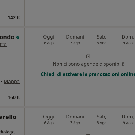
142 €
mondo
Oggi
Domani
Sab,
Dom,
6 Ago
7 Ago
8 Ago
9 Ago
tro
Non ci sono agende disponibili!
Chiedi di attivare le prenotazioni onlin
•
Mappa
160 €
arello
Oggi
Domani
Sab,
Dom,
6 Ago
7 Ago
8 Ago
9 Ago
diologo,