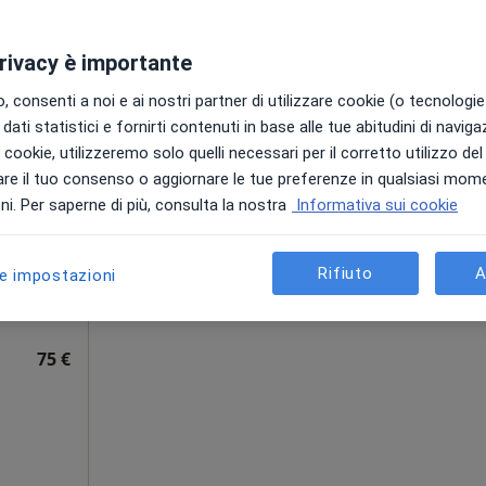
ponibile
privacy è importante
 consenti a noi e ai nostri partner di utilizzare cookie (o tecnologie 
dati statistici e fornirti contenuti in base alle tue abitudini di navig
co CDS
Oggi
Domani
Sab,
Dom,
i i cookie, utilizzeremo solo quelli necessari per il corretto utilizzo de
6 Ago
7 Ago
8 Ago
9 Ago
re il tuo consenso o aggiornare le tue preferenze in qualsiasi mom
i. Per saperne di più, consulta la nostra
Informativa sui cookie
Non ci sono agende disponibili!
·
Altro
ni
Mostra profilo
Rifiuto
A
le impostazioni
•
Mappa
75 €