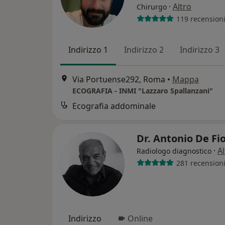
·
Altro
Chirurgo
119 recension
Indirizzo 1
Indirizzo 2
Indirizzo 3
Via Portuense292, Roma
•
Mappa
ECOGRAFIA - INMI "Lazzaro Spallanzani"
Ecografia addominale
Dr. Antonio De Fi
·
Al
Radiologo diagnostico
281 recension
Indirizzo
Online