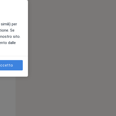
simili) per
azione. Se
Lun,
Mar,
Mer,
l nostro sito.
10 Ago
11 Ago
12 Ago
ento dalle
ccetto