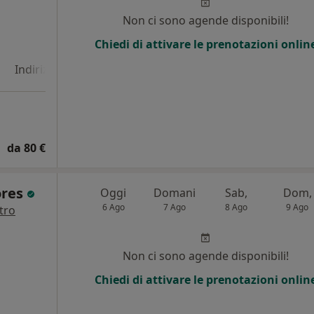
Non ci sono agende disponibili!
i
Chiedi di attivare le prenotazioni onlin
Indirizzo 4
Online
da 80 €
ores
Oggi
Domani
Sab,
Dom,
6 Ago
7 Ago
8 Ago
9 Ago
tro
i
Non ci sono agende disponibili!
Chiedi di attivare le prenotazioni onlin