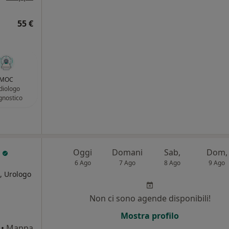
55 €
MOC
diologo
gnostico
l
Oggi
Domani
Sab,
Dom,
6 Ago
7 Ago
8 Ago
9 Ago
, Urologo
Non ci sono agende disponibili!
i
Mostra profilo
•
Mappa