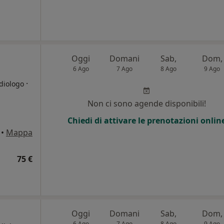
Oggi
Domani
Sab,
Dom,
6 Ago
7 Ago
8 Ago
9 Ago
·
diologo
Non ci sono agende disponibili!
i
Chiedi di attivare le prenotazioni onlin
•
Mappa
75 €
Oggi
Domani
Sab,
Dom,
6 Ago
7 Ago
8 Ago
9 Ago