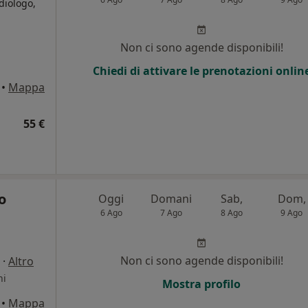
diologo,
i
Non ci sono agende disponibili!
Chiedi di attivare le prenotazioni onlin
•
Mappa
55 €
o
Oggi
Domani
Sab,
Dom,
6 Ago
7 Ago
8 Ago
9 Ago
Non ci sono agende disponibili!
·
Altro
ni
Mostra profilo
•
Mappa