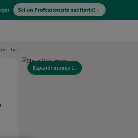
ogin
Sei un Professionista sanitario?
isultati
Lun,
Mar,
Mer,
Espandi mappa
10 Ago
11 Ago
12 Ago
e