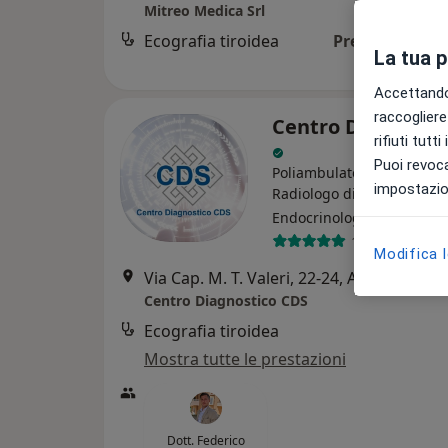
Mitreo Medica Srl
Ecografia tiroidea
Prezzo non dis
La tua 
Accettando,
raccogliere 
Centro Diagnosti
rifiuti tutt
Puoi revoca
Poliambulatorio
impostazion
Radiologo diagnostico,
Endocrinologo, Neurologo
1216 recensio
Modifica 
Via Cap. M. T. Valeri, 22-24, Albano Laziale
Centro Diagnostico CDS
Ecografia tiroidea
Mostra tutte le prestazioni
Dott. Federico