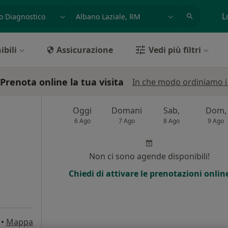
azione, medico, struttura
es: Roma
L
ibili
Assicurazione
Vedi più filtri
 Prenota online la tua visita
In che modo ordiniamo i r
Oggi
Domani
Sab,
Dom,
6 Ago
7 Ago
8 Ago
9 Ago
Non ci sono agende disponibili!
Chiedi di attivare le prenotazioni onlin
•
Mappa