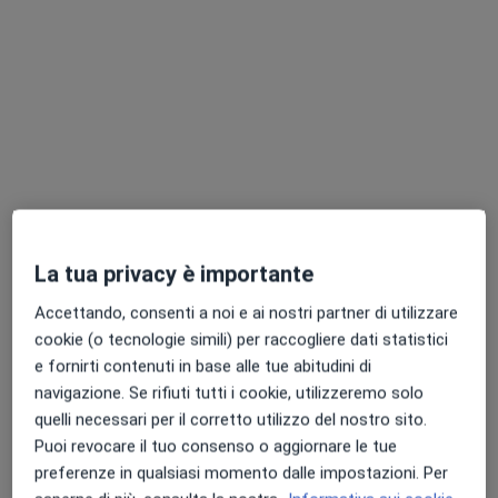
Radmedica Ponte Milvio
Poliambulatorio
·
Altro
Endocrinologo, Urologo, Gastroenterologo
2254 recensioni
La tua privacy è importante
Via dei Prati della Farnesina 67, Roma
•
Mappa
Radmedica Ponte Milvio
Accettando, consenti a noi e ai nostri partner di utilizzare
cookie (o tecnologie simili) per raccogliere dati statistici
e fornirti contenuti in base alle tue abitudini di
navigazione. Se rifiuti tutti i cookie, utilizzeremo solo
Dott. Simone Mimun
Psicoterapeuta
quelli necessari per il corretto utilizzo del nostro sito.
Puoi revocare il tuo consenso o aggiornare le tue
Questo centro non ha nessun professionista con date disponibili
preferenze in qualsiasi momento dalle impostazioni. Per