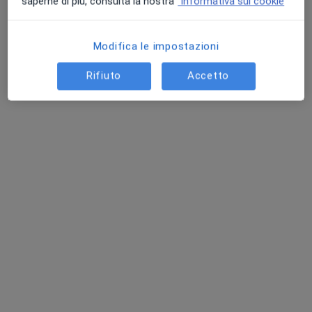
saperne di più, consulta la nostra
Informativa sui cookie
Mostra profilo
Modifica le impostazioni
Rifiuto
Accetto
Pagamenti online
Dott.ssa Helen Fioretti
·
Altro
Psicoterapeuta, Psicologa
44 recensioni
Via Paolo Paruta, 24, Roma
•
Mappa
Studio Ponte Lungo
Psicoterapia
da 62 €
Questo dottore non ha ancora attivato le prenotazioni online presso questo indirizzo.