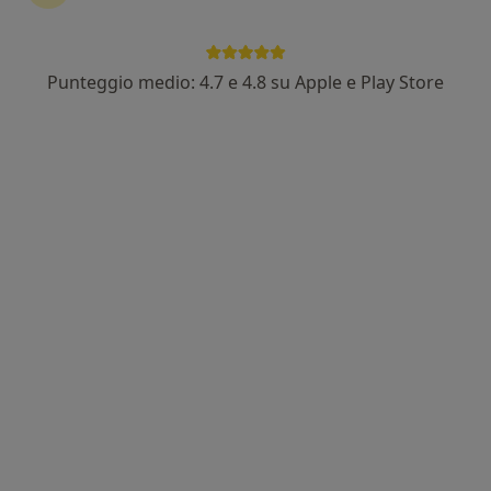
Dott. Simone Mimun
Punteggio medio: 4.7 e 4.8 su Apple e Play Store
·
Altro
Psicoterapeuta, Psichiatra
180 recensioni
Indirizzo 1
Indirizzo 2
Via dei Prati della Farnesina 67, Roma
•
Mappa
Radmedica Ponte Milvio
Psicoterapia
130 €
Questo dottore non ha ancora attivato le prenotazioni online presso questo indirizzo.
Chiedi di attivare le prenotazioni online