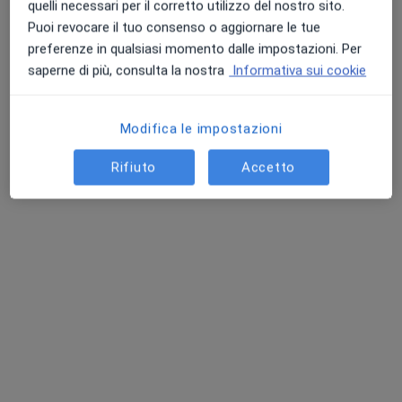
quelli necessari per il corretto utilizzo del nostro sito.
Puoi revocare il tuo consenso o aggiornare le tue
Mostra profilo
preferenze in qualsiasi momento dalle impostazioni. Per
saperne di più, consulta la nostra
Informativa sui cookie
Modifica le impostazioni
Rifiuto
Accetto
Dott. Simone Mimun
·
Altro
Psicoterapeuta, Psichiatra
180 recensioni
Via dei Prati della Farnesina 67, Roma
•
Mappa
Radmedica Ponte Milvio
Psicoterapia
130 €
Questo dottore non ha ancora attivato le prenotazioni online presso questo indirizzo.