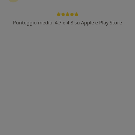
Pagamenti online
Punteggio medio: 4.7 e 4.8 su Apple e Play Store
Dott.ssa Gabriella Elmo
·
Altro
Psicoterapeuta, Psicologa, Psicologa clinica
10 recensioni
Indirizzo
Online
Piazza Bainsizza, 10, Roma
•
Mappa
Studio di psicoterapia
Psicoterapia
35 €
Questo dottore non ha ancora attivato le prenotazioni online presso questo indirizzo.
Chiedi di attivare le prenotazioni online