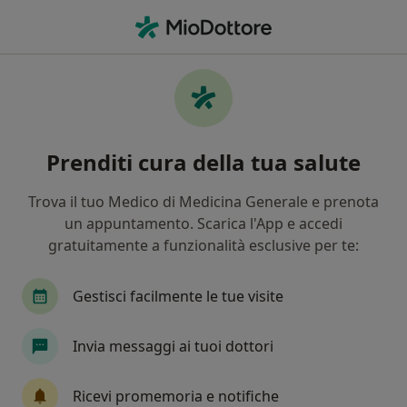
Men
Psicoterapeuta • Roma, RM
Filters
Assicurazione:
arcobaleno
Psicoterapeuti a Roma con Arcobaleno
Prenditi cura della tua salute
In che modo ordiniamo i risultati
Trova il tuo Medico di Medicina Generale e prenota
un appuntamento. Scarica l'App e accedi
Tariffa per prestazioni private. L’importo può variare
gratuitamente a funzionalità esclusive per te:
in base alla copertura assicurativa.
Gestisci facilmente le tue visite
Invia messaggi ai tuoi dottori
Ricevi promemoria e notifiche