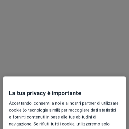
Radmedica Ponte Milvio
Poliambulatorio
·
Altro
Endocrinologo, Urologo, Gastroenterologo
2254 recensioni
Via dei Prati della Farnesina 67, Roma
•
Mappa
Radmedica Ponte Milvio
La tua privacy è importante
Accettando, consenti a noi e ai nostri partner di utilizzare
cookie (o tecnologie simili) per raccogliere dati statistici
Dott. Simone Mimun
Psicoterapeuta
e fornirti contenuti in base alle tue abitudini di
navigazione. Se rifiuti tutti i cookie, utilizzeremo solo
Questo centro non ha nessun professionista con date disponibili