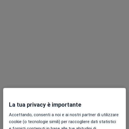
Dott.ssa Annalisa Calabrese
Psicoterapeuta, Psicologa, Psicologa clinica
24 recensioni
Indirizzo
Online
Via Firenze, Milazzo
•
Mappa
La tua privacy è importante
Poliambulatorio Porto Salvo, Milazzo C/O Parco Corolla
Accettando, consenti a noi e ai nostri partner di utilizzare
Psicoterapia
60 €
cookie (o tecnologie simili) per raccogliere dati statistici
Questo dottore non ha ancora attivato le prenotazioni online presso questo indirizzo.
e fornirti contenuti in base alle tue abitudini di