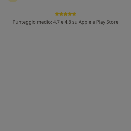
Dott.ssa Stefania Andaloro
·
Altro
Psicoterapeuta, Psicologa
24 recensioni
Punteggio medio: 4.7 e 4.8 su Apple e Play Store
Indirizzo
Online
Via XX Settembre, 63, Milazzo
•
Mappa
Dott.ssa Stefania Andaloro Psicologo Psicoterapeuta
Psicoterapia
50 €
Questo dottore non ha ancora attivato le prenotazioni online presso questo indirizzo.
Chiedi di attivare le prenotazioni online