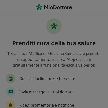
Men
Psicoterapeuta • Milazzo, ME
Filters
Assicurazione
Mappa
Psicoterapeuti a Milazzo. Prenota online la
Prenditi cura della tua salute
tua visita
In che modo ordiniamo i risultati
Trova il tuo Medico di Medicina Generale e prenota
un appuntamento. Scarica l'App e accedi
gratuitamente a funzionalità esclusive per te:
Gestisci facilmente le tue visite
Invia messaggi ai tuoi dottori
Pagamenti online
Ricevi promemoria e notifiche