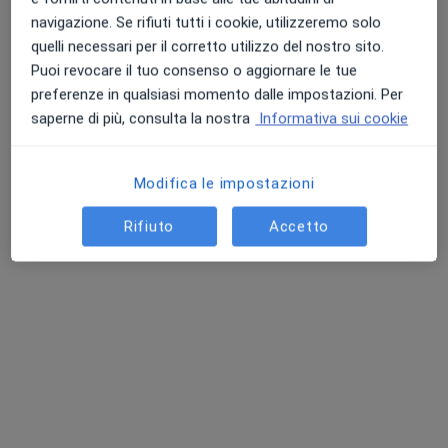
navigazione. Se rifiuti tutti i cookie, utilizzeremo solo
Chiedi di attivare le prenotazioni online
quelli necessari per il corretto utilizzo del nostro sito.
Puoi revocare il tuo consenso o aggiornare le tue
preferenze in qualsiasi momento dalle impostazioni. Per
saperne di più, consulta la nostra
Informativa sui cookie
Modifica le impostazioni
Rifiuto
Accetto
Dott.ssa Jessica Di Maio
·
Altro
Psicoterapeuta, Psicologa clinica, Psicologa
11 recensioni
Indirizzo
Online
Via Colonnello Francesco Bertè 34, Milazzo
•
Mappa
Studio Dott.ssa Jessica di Maio