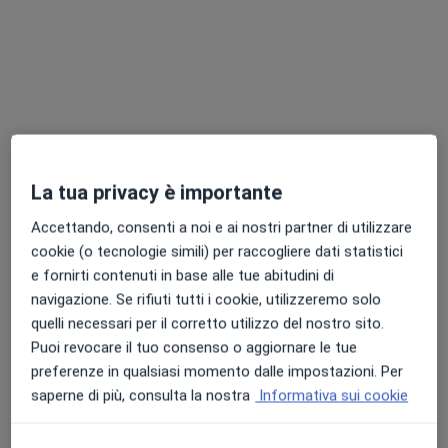
La tua privacy è importante
Pagamenti online
Accettando, consenti a noi e ai nostri partner di utilizzare
Dott.ssa Miriam Capitta
cookie (o tecnologie simili) per raccogliere dati statistici
e fornirti contenuti in base alle tue abitudini di
·
Altro
Psicoterapeuta, Psicologa
navigazione. Se rifiuti tutti i cookie, utilizzeremo solo
159 recensioni
quelli necessari per il corretto utilizzo del nostro sito.
Puoi revocare il tuo consenso o aggiornare le tue
Indirizzo
Online
preferenze in qualsiasi momento dalle impostazioni. Per
saperne di più, consulta la nostra
Informativa sui cookie
Via Ramai 2, Sassari
•
Mappa
Studio Privato Dott.ssa Capitta