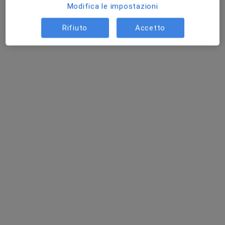
Modifica le impostazioni
Psicoterapia
100 €
Questo dottore non ha ancora attivato le prenotazioni online presso questo indirizzo.
Rifiuto
Accetto
Chiedi di attivare le prenotazioni online
Dott.ssa Deborah Carta
·
Altro
Psicoterapeuta, Psicologa, Sessuologa
21 recensioni
Via Pasquale Paoli 25, Sassari
•
Mappa
Studio Professionale