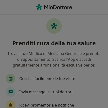
Men
Psicoterapeuta • Lu bagnu, SS
Filters
Mappa
Psicoterapeuti a Lu bagnu. Prenota online
Prenditi cura della tua salute
la tua visita
In che modo ordiniamo i risultati
Trova il tuo Medico di Medicina Generale e prenota
un appuntamento. Scarica l'App e accedi
gratuitamente a funzionalità esclusive per te:
Gestisci facilmente le tue visite
Invia messaggi ai tuoi dottori
Dr. Stefano Oggiano
Ricevi promemoria e notifiche
·
Altro
Psicoterapeuta, Psicologo