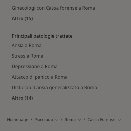
Ginecologi con Cassa forense a Roma
Altro (15)
Altro nella categoria: Altri specialisti con Cass
Principali patologie trattate
Ansia a Roma
Stress a Roma
Depressione a Roma
Attacco di panico a Roma
Disturbo d'ansia generalizzato a Roma
Altro (14)
Altro nella categoria: Principali patologie trat
Homepage
Psicologo
Roma
Cassa Forense
Cambia città
Cambia città
Cambia