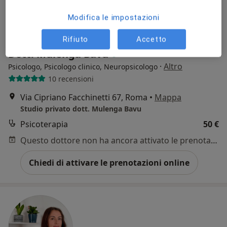
Modifica le impostazioni
Rifiuto
Accetto
Dott. Mulenga Bavu
·
Altro
Psicologo, Psicologo clinico, Neuropsicologo
10 recensioni
Via Cipriano Facchinetti 67, Roma
•
Mappa
Studio privato dott. Mulenga Bavu
Psicoterapia
50 €
Questo dottore non ha ancora attivato le prenotazioni online presso questo indirizzo.
Chiedi di attivare le prenotazioni online