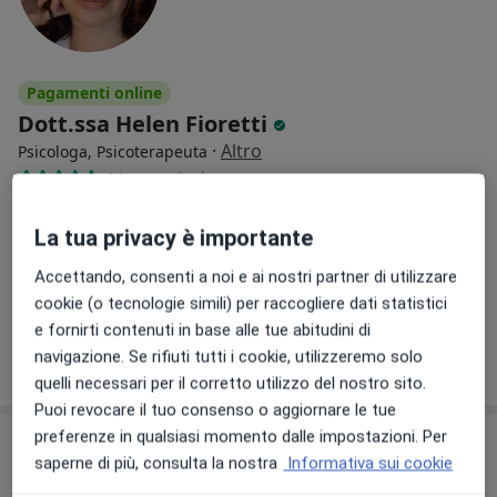
Pagamenti online
Dott.ssa Helen Fioretti
·
Altro
Psicologa, Psicoterapeuta
44 recensioni
Via Paolo Paruta, 24, Roma
•
Mappa
La tua privacy è importante
Studio Ponte Lungo
Psicoterapia
da 62 €
Accettando, consenti a noi e ai nostri partner di utilizzare
cookie (o tecnologie simili) per raccogliere dati statistici
Questo dottore non ha ancora attivato le prenotazioni online presso questo indirizzo.
e fornirti contenuti in base alle tue abitudini di
navigazione. Se rifiuti tutti i cookie, utilizzeremo solo
Chiedi di attivare le prenotazioni online
quelli necessari per il corretto utilizzo del nostro sito.
Puoi revocare il tuo consenso o aggiornare le tue
preferenze in qualsiasi momento dalle impostazioni. Per
saperne di più, consulta la nostra
Informativa sui cookie