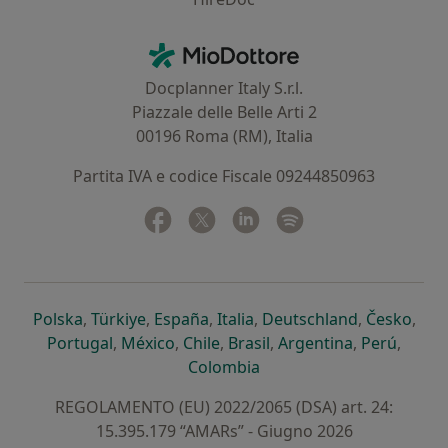
Contatti
MioDottore - Homepage
Docplanner Italy S.r.l.
Piazzale delle Belle Arti 2
00196 Roma (RM), Italia
Partita IVA e codice Fiscale 09244850963
Facebook
si apre in una nuova scheda
Twitter
si apre in una nuova scheda
Linkedin
si apre in una nuova sc
Spotify
si apre in una nuo
si apre in una nuova scheda
si apre in una nuova scheda
si apre in una nuova scheda
si apre in una nuova sche
si apre in 
si a
Polska
,
Türkiye
,
España
,
Italia
,
Deutschland
,
Česko
,
si apre in una nuova scheda
si apre in una nuova scheda
si apre in una nuova scheda
si apre in una nuova s
si apre in u
si apr
Portugal
,
México
,
Chile
,
Brasil
,
Argentina
,
Perú
,
si apre in una nuova sch
Colombia
REGOLAMENTO (EU) 2022/2065 (DSA) art. 24:
15.395.179 “AMARs” - Giugno 2026