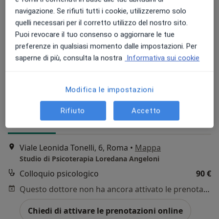
navigazione. Se rifiuti tutti i cookie, utilizzeremo solo
quelli necessari per il corretto utilizzo del nostro sito.
Puoi revocare il tuo consenso o aggiornare le tue
preferenze in qualsiasi momento dalle impostazioni. Per
saperne di più, consulta la nostra
Informativa sui cookie
Dott.ssa Loredana Angeloni
·
Altro
Psicologa, Psicoterapeuta
Modifica le impostazioni
8 recensioni
Rifiuto
Accetto
Indirizzo
Online
Viale Leonida Tonelli, 6, Roma
•
Mappa
Studio di Psicoterapia Loredana Angeloni
Colloquio psicologico
90 €
Questo dottore non ha ancora attivato le prenotazioni online presso questo indirizzo.
Chiedi di attivare le prenotazioni online