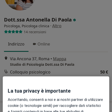
Dott.ssa Antonella Di Paola
·
Altro
Psicologa, Psicologa clinica
14 recensioni
Indirizzo
Online
Via Ancona 37, Roma
•
Mappa
Studio di Psicologia Dott.ssa Di Paola
Colloquio psicologico
50 €
Questo dottore non ha ancora attivato le prenotazioni online presso questo indirizzo.
La tua privacy è importante
Chiedi di attivare le prenotazioni online
Accettando, consenti a noi e ai nostri partner di utilizzare
cookie (o tecnologie simili) per raccogliere dati statistici
e fornirti contenuti in base alle tue abitudini di