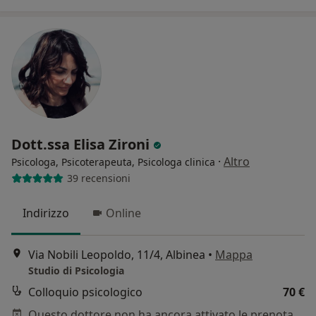
Dott.ssa Elisa Zironi
·
Altro
Psicologa, Psicoterapeuta, Psicologa clinica
39 recensioni
Indirizzo
Online
Via Nobili Leopoldo, 11/4, Albinea
•
Mappa
Studio di Psicologia
Colloquio psicologico
70 €
Questo dottore non ha ancora attivato le prenotazioni online presso questo indirizzo.