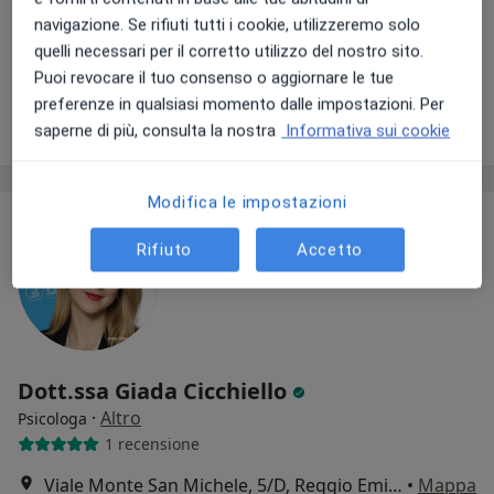
navigazione. Se rifiuti tutti i cookie, utilizzeremo solo
quelli necessari per il corretto utilizzo del nostro sito.
Puoi revocare il tuo consenso o aggiornare le tue
preferenze in qualsiasi momento dalle impostazioni. Per
saperne di più, consulta la nostra
Informativa sui cookie
Modifica le impostazioni
Rifiuto
Accetto
Dott.ssa Giada Cicchiello
·
Altro
Psicologa
1 recensione
Viale Monte San Michele, 5/D, Reggio Emilia
•
Mappa