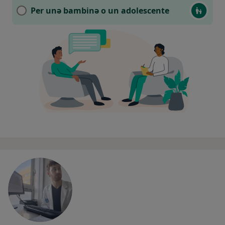
Per unǝ bambinǝ o un adolescente