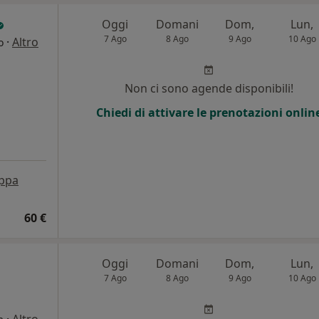
Oggi
Domani
Dom,
Lun,
7 Ago
8 Ago
9 Ago
10 Ago
·
Altro
o
i
Non ci sono agende disponibili!
Chiedi di attivare le prenotazioni onlin
ppa
60 €
Oggi
Domani
Dom,
Lun,
7 Ago
8 Ago
9 Ago
10 Ago