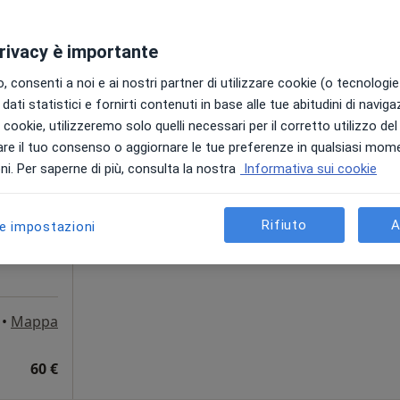
60 €
privacy è importante
 consenti a noi e ai nostri partner di utilizzare cookie (o tecnologie 
dati statistici e fornirti contenuti in base alle tue abitudini di navig
Oggi
Domani
Dom,
Lun,
i i cookie, utilizzeremo solo quelli necessari per il corretto utilizzo de
7 Ago
8 Ago
9 Ago
10 Ago
zia Di
re il tuo consenso o aggiornare le tue preferenze in qualsiasi mom
i. Per saperne di più, consulta la nostra
Informativa sui cookie
o,
Non ci sono agende disponibili!
Chiedi di attivare le prenotazioni onlin
Rifiuto
A
le impostazioni
•
Mappa
60 €