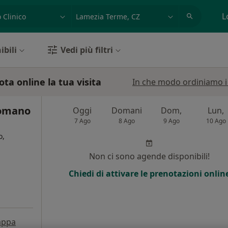
azione, medico, struttura
es: Roma
L
ibili
Vedi più filtri
ota online la tua visita
In che modo ordiniamo i r
Romano
Oggi
Domani
Dom,
Lun,
7 Ago
8 Ago
9 Ago
10 Ago
o,
Non ci sono agende disponibili!
Chiedi di attivare le prenotazioni onlin
ppa