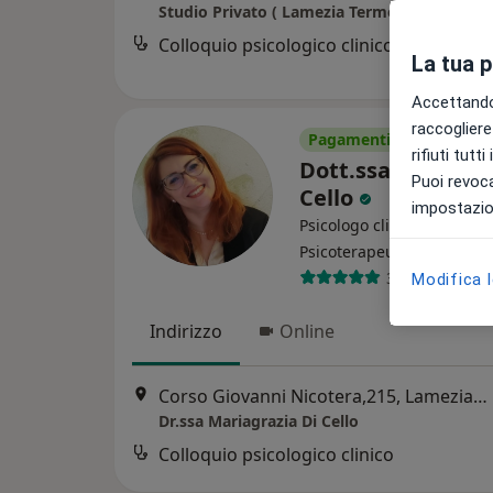
Studio Privato ( Lamezia Terme )
Colloquio psicologico clinico
La tua 
Accettando,
raccogliere 
Pagamenti online
rifiuti tutt
Dott.ssa Mariagra
Puoi revoca
Cello
impostazion
Psicologo clinico, Psicolog
·
Altro
Psicoterapeuta
30 recensioni
Modifica 
Indirizzo
Online
Corso Giovanni Nicotera,215, Lamezia Terme
Dr.ssa Mariagrazia Di Cello
Colloquio psicologico clinico