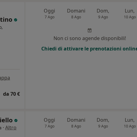
Oggi
Domani
Dom,
Lun,
7 Ago
8 Ago
9 Ago
10 Ago
ntino
o,
Non ci sono agende disponibili!
Chiedi di attivare le prenotazioni onlin
appa
da 70 €
iello
Oggi
Domani
Dom,
Lun,
7 Ago
8 Ago
9 Ago
10 Ago
·
Altro
a