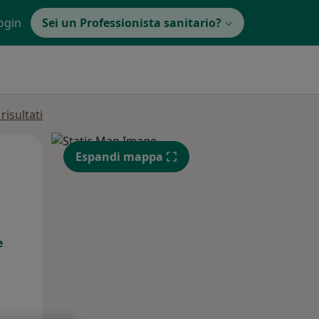
ogin
Sei un Professionista sanitario?
isultati
Mar,
Mer,
Gio,
Espandi mappa
11 Ago
12 Ago
13 Ago
e