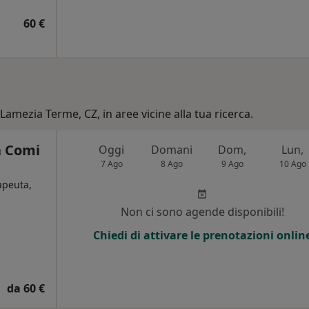
60 €
 Lamezia Terme, CZ, in aree vicine alla tua ricerca.
a Comi
Oggi
Domani
Dom,
Lun,
7 Ago
8 Ago
9 Ago
10 Ago
rapeuta,
Non ci sono agende disponibili!
Chiedi di attivare le prenotazioni onlin
da 60 €