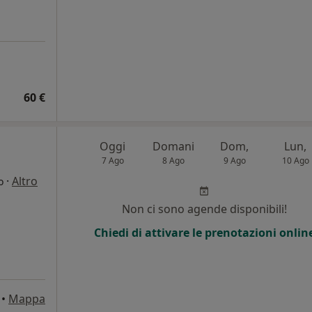
60 €
Oggi
Domani
Dom,
Lun,
7 Ago
8 Ago
9 Ago
10 Ago
·
Altro
o
Non ci sono agende disponibili!
Chiedi di attivare le prenotazioni onlin
•
Mappa