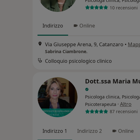
Psicologa clinica, Psicolog
10 recensioni
Indirizzo
Online
Via Giuseppe Arena, 9, Catanzaro
•
Map
Sabrina Ciambrone.
Colloquio psicologico clinico
Dott.ssa Maria M
Psicologa clinica, Psicolog
·
Altro
Psicoterapeuta
87 recensioni
Indirizzo 1
Indirizzo 2
Online