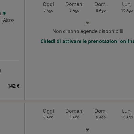
Oggi
Domani
Dom,
Lun,
7 Ago
8 Ago
9 Ago
10 Ago
a
·
Altro
Non ci sono agende disponibili!
Chiedi di attivare le prenotazioni onlin
a
142 €
Oggi
Domani
Dom,
Lun,
7 Ago
8 Ago
9 Ago
10 Ago