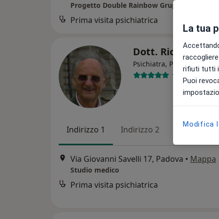
Progetto Double Rainbow Gruppo Empathi
Prima visita psichiatrica
La tua 
Accettando,
Dott. Ricardo No
raccogliere 
Psichiatra, Psicoterapeuta
rifiuti tutt
1 recensione
Puoi revoca
impostazion
Modifica 
Indirizzo 1
Indirizzo 2
Via Giovanni Savelli 17, Padova
•
Mappa
Studio medico
Prima visita psichiatrica