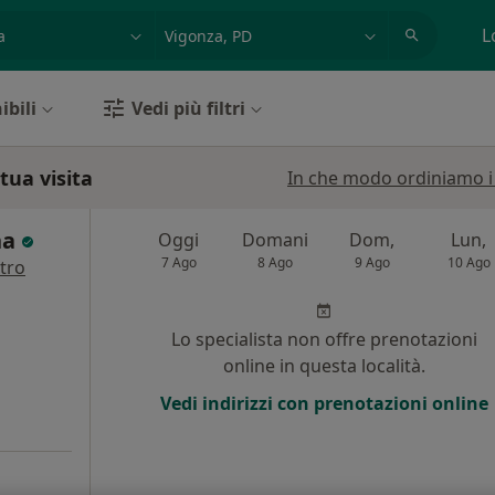
azione, medico, struttura
es: Roma
L
ibili
Vedi più filtri
tua visita
In che modo ordiniamo i r
na
Oggi
Domani
Dom,
Lun,
7 Ago
8 Ago
9 Ago
10 Ago
ltro
i
Lo specialista non offre prenotazioni
online in questa località.
Vedi indirizzi con prenotazioni online