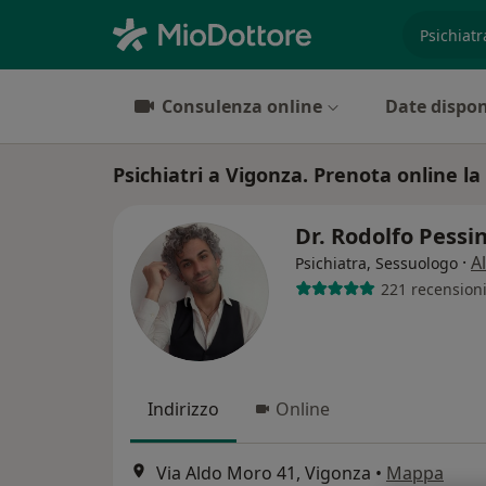
es. prest
Consulenza online
Date dispon
Psichiatri a Vigonza. Prenota online la 
Dr. Rodolfo Pessi
·
A
Psichiatra, Sessuologo
221 recension
Indirizzo
Online
Via Aldo Moro 41, Vigonza
•
Mappa