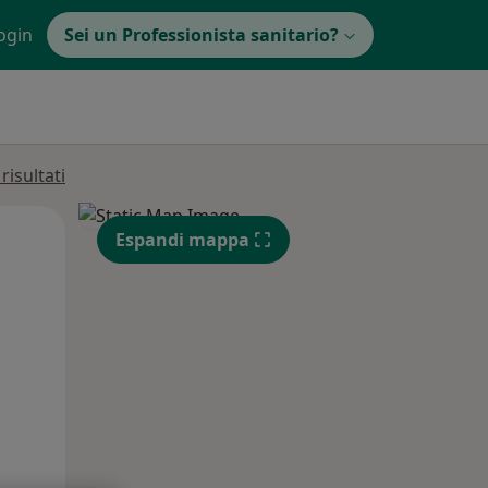
ogin
Sei un Professionista sanitario?
isultati
Mar,
Mer,
Gio,
Espandi mappa
11 Ago
12 Ago
13 Ago