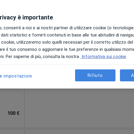
e
162 €
privacy è importante
 consenti a noi e ai nostri partner di utilizzare cookie (o tecnologie 
gara
Oggi
Domani
Dom,
Lun,
dati statistici e fornirti contenuti in base alle tue abitudini di navig
7 Ago
8 Ago
9 Ago
10 Ago
i i cookie, utilizzeremo solo quelli necessari per il corretto utilizzo de
re il tuo consenso o aggiornare le tue preferenze in qualsiasi mom
i. Per saperne di più, consulta la nostra
Informativa sui cookie
Non ci sono agende disponibili!
Chiedi di attivare le prenotazioni onlin
Rifiuto
A
le impostazioni
100 €