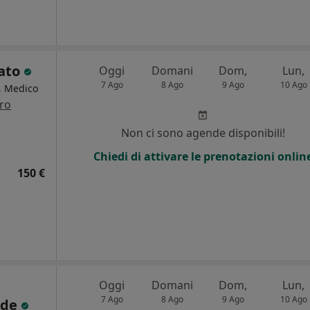
lato
Oggi
Domani
Dom,
Lun,
7 Ago
8 Ago
9 Ago
10 Ago
a, Medico
tro
i
Non ci sono agende disponibili!
Chiedi di attivare le prenotazioni onlin
150 €
Oggi
Domani
Dom,
Lun,
7 Ago
8 Ago
9 Ago
10 Ago
dde