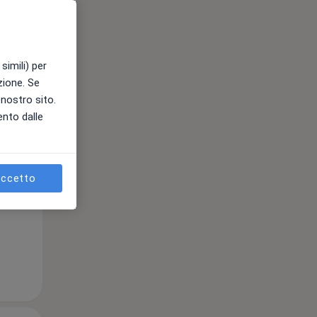
simili) per
Mar,
Mer,
Gio,
azione. Se
11 Ago
12 Ago
13 Ago
l nostro sito.
ento dalle
e
ccetto