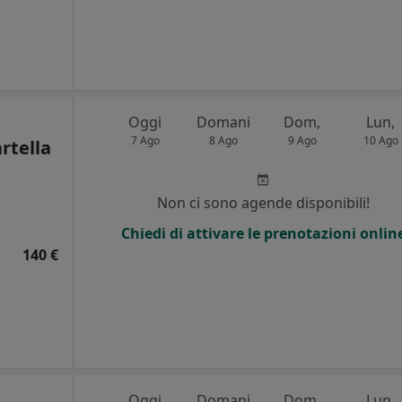
Oggi
Domani
Dom,
Lun,
7 Ago
8 Ago
9 Ago
10 Ago
rtella
Non ci sono agende disponibili!
i
Chiedi di attivare le prenotazioni onlin
140 €
Oggi
Domani
Dom,
Lun,