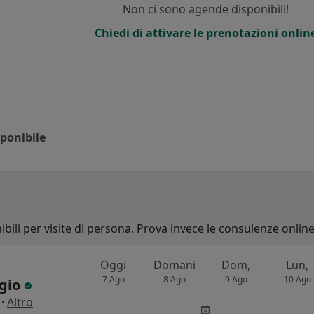
Non ci sono agende disponibili!
Chiedi di attivare le prenotazioni onlin
ponibile
bili per visite di persona. Prova invece le consulenze online
Oggi
Domani
Dom,
Lun,
7 Ago
8 Ago
9 Ago
10 Ago
rgio
·
Altro