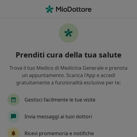
Men
Psichiatra • Milano, MI
Psichiatri a Milano con Unisalute
In che modo ordiniamo i risultati
Prenditi cura della tua salute
Tariffa per prestazioni private. L’importo può variare
in base alla copertura assicurativa.
Trova il tuo Medico di Medicina Generale e prenota
un appuntamento. Scarica l'App e accedi
gratuitamente a funzionalità esclusive per te:
Consulenze online disponibili
Gestisci facilmente le tue visite
I professionisti in quest'area non sono disponibili
per visite di persona. Prova invece le consulenze
online.
Invia messaggi ai tuoi dottori
Ricevi promemoria e notifiche