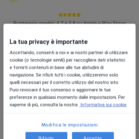
Punteggio medio: 4.7 e 4.8 su Apple e Play Store
La tua privacy è importante
Pagamenti online
Dott.ssa Valeria Dello Stritto
Accettando, consenti a noi e ai nostri partner di utilizzare
·
Altro
Psichiatra
cookie (o tecnologie simili) per raccogliere dati statistici
8 recensioni
e fornirti contenuti in base alle tue abitudini di
navigazione. Se rifiuti tutti i cookie, utilizzeremo solo
Prima visita psichiatrica
100 €
quelli necessari per il corretto utilizzo del nostro sito.
Questo dottore non ha ancora attivato le prenotazioni online presso questo indirizzo.
Puoi revocare il tuo consenso o aggiornare le tue
preferenze in qualsiasi momento dalle impostazioni. Per
Chiedi di attivare le prenotazioni online
saperne di più, consulta la nostra
Informativa sui cookie
Modifica le impostazioni
Rifiuto
Accetto