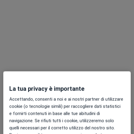
135 recensioni
Indirizzo
Online
Via di Salicchi, Lucca
•
Mappa
Centro medico D33
Prima visita proctologica
140 €
Questo dottore non ha ancora attivato le prenotazioni online presso questo indirizzo.
Chiedi di attivare le prenotazioni online
La tua privacy è importante
Accettando, consenti a noi e ai nostri partner di utilizzare
cookie (o tecnologie simili) per raccogliere dati statistici
e fornirti contenuti in base alle tue abitudini di
navigazione. Se rifiuti tutti i cookie, utilizzeremo solo
quelli necessari per il corretto utilizzo del nostro sito.