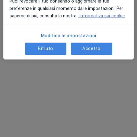
Puoi revocare il tuo consenso o aggiornare le tue
preferenze in qualsiasi momento dalle impostazioni. Per
Dr. Francesco Feroci
saperne di più, consulta la nostra
Informativa sui cookie
·
Altro
Proctologo, Chirurgo generale
77 recensioni
Modifica le impostazioni
Indirizzo
Online
Rifiuto
Accetto
Via Cesare Battisti 2, Pescia
•
Mappa
Ospedale Santi Cosma e Damiano
Prima visita di chirurgia generale
141 €
Questo dottore non ha ancora attivato le prenotazioni online presso questo indirizzo.
Chiedi di attivare le prenotazioni online