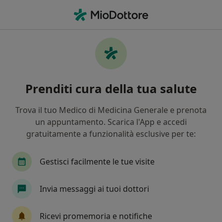
Men
Proctologo • Porcari, LU
Filters
Assicurazione
Mappa
Proctologi a Porcari. Prenota online la tua
Prenditi cura della tua salute
visita
In che modo ordiniamo i risultati
Trova il tuo Medico di Medicina Generale e prenota
un appuntamento. Scarica l'App e accedi
gratuitamente a funzionalità esclusive per te:
Gestisci facilmente le tue visite
Invia messaggi ai tuoi dottori
Dott. Niccolò Francioli
Ricevi promemoria e notifiche
·
Altro
Proctologo, Chirurgo, Chirurgo generale